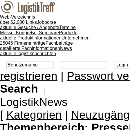
Web-Verzeichnis
über 62.000 Links
Jobbörse
aktuelle Gesuche / Angebote
Termine
Messe, Kongreße, Seminare
Produkte
aktuelle Produktinformationen
Unternehmen
25045 Firmeneinträge
Fachbeiträge
detailierte Fachinformationen
News
aktuelle logistiknachrichten
registrieren
|
Passwort ve
Search
LogistikNews
[
Kategorien
|
Neuzugäng
Themenbereich:
Presse