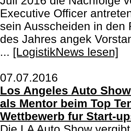
Juli 2016 die Nachfolge vo
Executive Officer antreten
sein Ausscheiden in den
des Jahres angek Vorstan
...
[LogistikNews lesen]
07.07.2016
Los Angeles Auto Show: 
als Mentor beim Top Te
Wettbewerb fur Start-u
Die LA Auto Show vergib