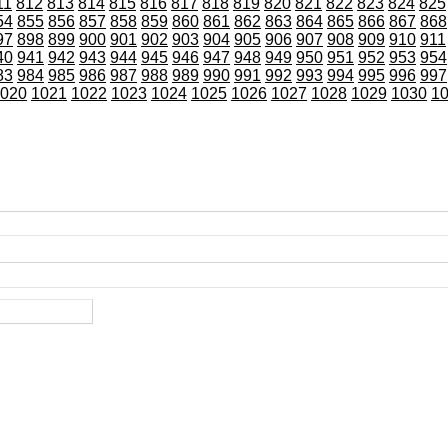
11
812
813
814
815
816
817
818
819
820
821
822
823
824
825
54
855
856
857
858
859
860
861
862
863
864
865
866
867
868
97
898
899
900
901
902
903
904
905
906
907
908
909
910
911
40
941
942
943
944
945
946
947
948
949
950
951
952
953
954
83
984
985
986
987
988
989
990
991
992
993
994
995
996
997
020
1021
1022
1023
1024
1025
1026
1027
1028
1029
1030
1