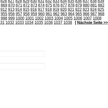
826
827
828
829
830
831
832
833
834
835
836
837
838
839
869
870
871
872
873
874
875
876
877
878
879
880
881
882
912
913
914
915
916
917
918
919
920
921
922
923
924
925
955
956
957
958
959
960
961
962
963
964
965
966
967
968
998
999
1000
1001
1002
1003
1004
1005
1006
1007
1008
031
1032
1033
1034
1035
1036
1037
1038
[
Nächste Seite >>