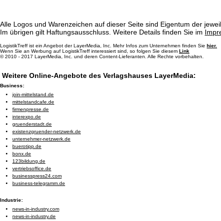
Alle Logos und Warenzeichen auf dieser Seite sind Eigentum der jeweil
Im übrigen gilt Haftungsausschluss. Weitere Details finden Sie im
Impr
LogistikTreff ist ein Angebot der LayerMedia, Inc. Mehr Infos zum Unternehmen finden Sie
hier.
Wenn Sie an Werbung auf LogistikTreff interessiert sind, so folgen Sie diesem
Link
© 2010 - 2017 LayerMedia, Inc. und deren Content-Lieferanten. Alle Rechte vorbehalten.
Weitere Online-Angebote des Verlagshauses LayerMedia:
Business:
join-mittelstand.de
mittelstandcafe.de
firmenpresse.de
interexpo.de
gruenderstadt.de
existenzgruender-netzwerk.de
unternehmer-netzwerk.de
buerotipp.de
bonx.de
123bildung.de
vertriebsoffice.de
businesspress24.com
business-telegramm.de
Industrie:
news-in-industry.com
news-in-industry.de