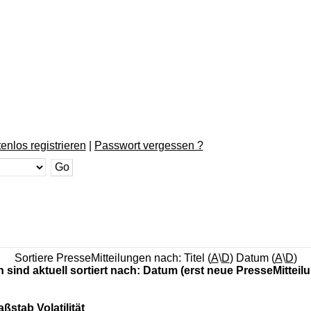
enlos registrieren
|
Passwort vergessen ?
Sortiere PresseMitteilungen nach: Titel (
A
\
D
) Datum (
A
\
D
)
n sind aktuell sortiert nach: Datum (erst neue PresseMitteil
ßstab Volatilität