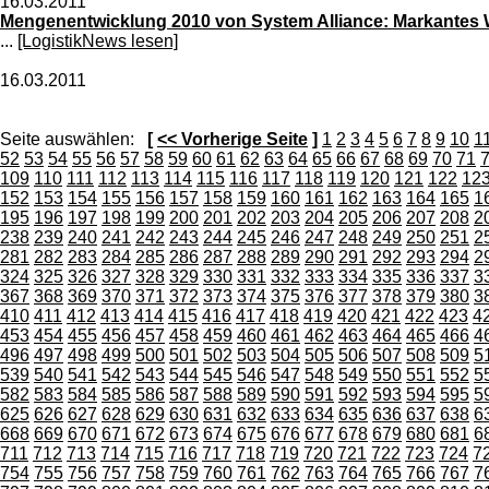
16.03.2011
Mengenentwicklung 2010 von System Alliance: Markantes
...
[LogistikNews lesen]
16.03.2011
Seite auswählen:
[
<< Vorherige Seite
]
1
2
3
4
5
6
7
8
9
10
1
52
53
54
55
56
57
58
59
60
61
62
63
64
65
66
67
68
69
70
71
109
110
111
112
113
114
115
116
117
118
119
120
121
122
12
152
153
154
155
156
157
158
159
160
161
162
163
164
165
1
195
196
197
198
199
200
201
202
203
204
205
206
207
208
2
238
239
240
241
242
243
244
245
246
247
248
249
250
251
2
281
282
283
284
285
286
287
288
289
290
291
292
293
294
2
324
325
326
327
328
329
330
331
332
333
334
335
336
337
3
367
368
369
370
371
372
373
374
375
376
377
378
379
380
3
410
411
412
413
414
415
416
417
418
419
420
421
422
423
4
453
454
455
456
457
458
459
460
461
462
463
464
465
466
4
496
497
498
499
500
501
502
503
504
505
506
507
508
509
5
539
540
541
542
543
544
545
546
547
548
549
550
551
552
5
582
583
584
585
586
587
588
589
590
591
592
593
594
595
5
625
626
627
628
629
630
631
632
633
634
635
636
637
638
6
668
669
670
671
672
673
674
675
676
677
678
679
680
681
6
711
712
713
714
715
716
717
718
719
720
721
722
723
724
7
754
755
756
757
758
759
760
761
762
763
764
765
766
767
7