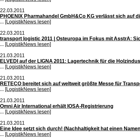
22.03.2011
PHOENIX Pharmahandel GmbH&Co KG verlässt sich auf die 
...
[LogistikNews lesen]
22.03.2011
transport logistic 2011 | Osteuropa im Fokus mit AsstrA: Si
...
[LogistikNews lesen]
21.03.2011
ELVEDI auf der LIGNA 2011: Lagertechnik für die Holzindus
...
[LogistikNews lesen]
21.03.2011
RETECO bereitet sich auf weltweit größte Messe für Transp
...
[LogistikNews lesen]
21.03.2011
Omni Air International erhält IOSA-Registrierung
...
[LogistikNews lesen]
21.03.2011
Eine Idee setzt sich durch! (Nachhaltigkeit hat einen Name
...
[LogistikNews lesen]