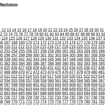
 Wachstum
1
12
13
14
15
16
17
18
19
20
21
22
23
24
25
26
27
28
29
30
31
72
73
74
75
76
77
78
79
80
81
82
83
84
85
86
87
88
89
90
91
9
3
124
125
126
127
128
129
130
131
132
133
134
135
136
137
66
167
168
169
170
171
172
173
174
175
176
177
178
179
180
09
210
211
212
213
214
215
216
217
218
219
220
221
222
223
52
253
254
255
256
257
258
259
260
261
262
263
264
265
266
95
296
297
298
299
300
301
302
303
304
305
306
307
308
309
38
339
340
341
342
343
344
345
346
347
348
349
350
351
352
81
382
383
384
385
386
387
388
389
390
391
392
393
394
395
24
425
426
427
428
429
430
431
432
433
434
435
436
437
438
67
468
469
470
471
472
473
474
475
476
477
478
479
480
481
10
511
512
513
514
515
516
517
518
519
520
521
522
523
524
53
554
555
556
557
558
559
560
561
562
563
564
565
566
567
96
597
598
599
600
601
602
603
604
605
606
607
608
609
610
39
640
641
642
643
644
645
646
647
648
649
650
651
652
653
82
683
684
685
686
687
688
689
690
691
692
693
694
695
696
25
726
727
728
729
730
731
732
733
734
735
736
737
738
739
68
769
770
771
772
773
774
775
776
777
778
779
780
781
782