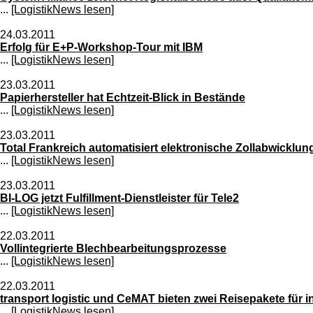
...
[LogistikNews lesen]
24.03.2011
Erfolg für E+P-Workshop-Tour mit IBM
...
[LogistikNews lesen]
23.03.2011
Papierhersteller hat Echtzeit-Blick in Bestände
...
[LogistikNews lesen]
23.03.2011
Total Frankreich automatisiert elektronische Zollabwicklun
...
[LogistikNews lesen]
23.03.2011
BI-LOG jetzt Fulfillment-Dienstleister für Tele2
...
[LogistikNews lesen]
22.03.2011
Vollintegrierte Blechbearbeitungsprozesse
...
[LogistikNews lesen]
22.03.2011
transport logistic und CeMAT bieten zwei Reisepakete für 
...
[LogistikNews lesen]