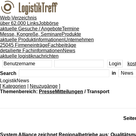
Web-Verzeichnis
über 62.000 Links
Jobbörse
aktuelle Gesuche / Angebote
Termine
Messe, Kongreße, Seminare
Produkte
aktuelle Produktinformationen
Unternehmen
25045 Firmeneinträge
Fachbeiträge
detailierte Fachinformationen
News
aktuelle logistiknachrichten
kost
Search
in
LogistikNews
[
Kategorien
|
Neuzugänge
]
Themenbereich:
PresseMitteilungen
/ Transport
Seite
System Alliance zeichnet Regionalbetriebe aus: Qualitätsma