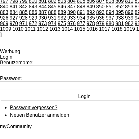
797
798
799
800
801
802
803
804
805
806
807
808
809
810
8
840
841
842
843
844
845
846
847
848
849
850
851
852
853
8
883
884
885
886
887
888
889
890
891
892
893
894
895
896
8
926
927
928
929
930
931
932
933
934
935
936
937
938
939
9
969
970
971
972
973
974
975
976
977
978
979
980
981
982
9
1009
1010
1011
1012
1013
1014
1015
1016
1017
1018
1019
1
]
Werbung
Login
Benutzername:
Passwort:
Passwort vergessen?
Neuen Benutzer anmelden
myCommunity