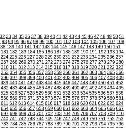
32
33
34
35
36
37
38
39
40
41
42
43
44
45
46
47
48
49
50
51
2
93
94
95
96
97
98
99
100
101
102
103
104
105
106
107
108
138
139
140
141
142
143
144
145
146
147
148
149
150
151
181
182
183
184
185
186
187
188
189
190
191
192
193
194
224
225
226
227
228
229
230
231
232
233
234
235
236
237
267
268
269
270
271
272
273
274
275
276
277
278
279
280
310
311
312
313
314
315
316
317
318
319
320
321
322
323
353
354
355
356
357
358
359
360
361
362
363
364
365
366
396
397
398
399
400
401
402
403
404
405
406
407
408
409
439
440
441
442
443
444
445
446
447
448
449
450
451
452
482
483
484
485
486
487
488
489
490
491
492
493
494
495
525
526
527
528
529
530
531
532
533
534
535
536
537
538
568
569
570
571
572
573
574
575
576
577
578
579
580
581
611
612
613
614
615
616
617
618
619
620
621
622
623
624
654
655
656
657
658
659
660
661
662
663
664
665
666
667
697
698
699
700
701
702
703
704
705
706
707
708
709
710
740
741
742
743
744
745
746
747
748
749
750
751
752
753
783
784
785
786
787
788
789
790
791
792
793
794
795
796