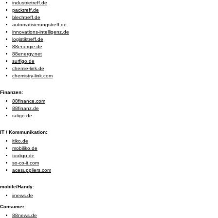
industrietreff.de
packtreff.de
blechtreff.de
automatisierungstreff.de
innovations-intelligenz.de
logistiktreff.de
88energie.de
88energy.net
surfigo.de
chemie-link.de
chemistry-link.com
Finanzen:
88finance.com
88finanz.de
ratigo.de
IT / Kommunikation:
itiko.de
mobiliko.de
tooligo.de
so-co-it.com
acesuppliers.com
mobile/Handy:
iinews.de
Consumer:
88news.de