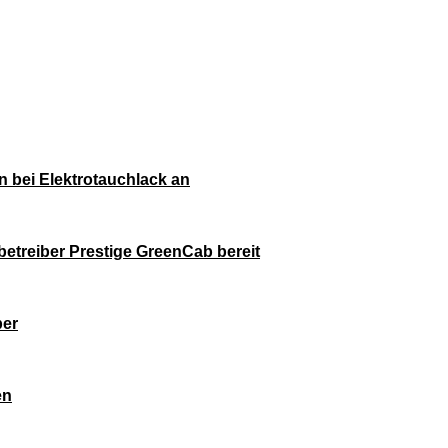
bei Elektrotauchlack an
ibetreiber Prestige GreenCab bereit
ber
en