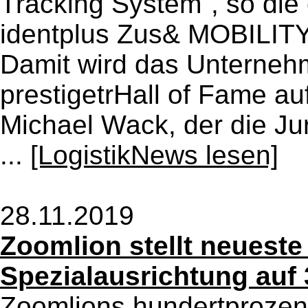
Tracking System", so die
identplus Zus& MOBILIT
Damit wird das Unternehm
prestigetrHall of Fame 
Michael Wack, der die Ju
...
[LogistikNews lesen]
28.11.2019
Zoomlion stellt neuest
Spezialausrichtung auf
Zoomlions hundertprozent