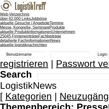
Web-Verzeichnis
über 62.000 Links
Jobbörse
aktuelle Gesuche / Angebote
Termine
Messe, Kongreße, Seminare
Produkte
aktuelle Produktinformationen
Unternehmen
25045 Firmeneinträge
Fachbeiträge
detailierte Fachinformationen
News
aktuelle logistiknachrichten
registrieren
|
Passwort ve
Search
LogistikNews
[
Kategorien
|
Neuzugäng
Themenbereich:
Presse