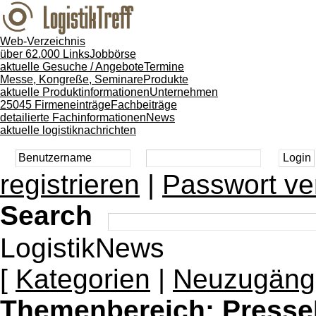
Web-Verzeichnis
über 62.000 Links
Jobbörse
aktuelle Gesuche / Angebote
Termine
Messe, Kongreße, Seminare
Produkte
aktuelle Produktinformationen
Unternehmen
25045 Firmeneinträge
Fachbeiträge
detailierte Fachinformationen
News
aktuelle logistiknachrichten
registrieren
|
Passwort ve
Search
LogistikNews
[
Kategorien
|
Neuzugäng
Themenbereich:
Presse