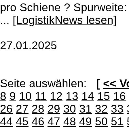
pro Schiene ? Spurweite:
...
[LogistikNews lesen]
27.01.2025
Seite auswählen:
[
<< V
8
9
10
11
12
13
14
15
16
26
27
28
29
30
31
32
33
44
45
46
47
48
49
50
51