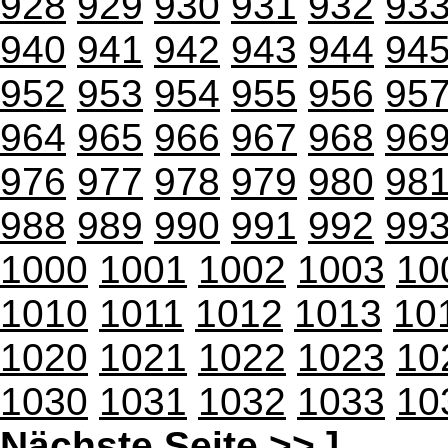
928
929
930
931
932
93
940
941
942
943
944
94
952
953
954
955
956
95
964
965
966
967
968
96
976
977
978
979
980
98
988
989
990
991
992
99
1000
1001
1002
1003
10
1010
1011
1012
1013
10
1020
1021
1022
1023
10
1030
1031
1032
1033
10
Nächste Seite >>
]