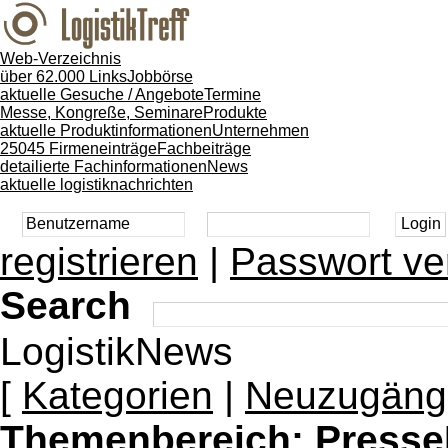
Web-Verzeichnis
über 62.000 Links
Jobbörse
aktuelle Gesuche / Angebote
Termine
Messe, Kongreße, Seminare
Produkte
aktuelle Produktinformationen
Unternehmen
25045 Firmeneinträge
Fachbeiträge
detailierte Fachinformationen
News
aktuelle logistiknachrichten
registrieren
|
Passwort ve
Search
LogistikNews
[
Kategorien
|
Neuzugäng
Themenbereich:
Presse