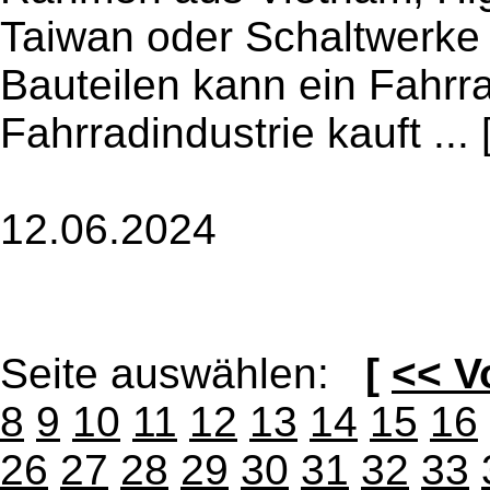
Taiwan oder Schaltwerke 
Bauteilen kann ein Fahrr
Fahrradindustrie kauft ...
12.06.2024
Seite auswählen:
[
<< V
8
9
10
11
12
13
14
15
16
26
27
28
29
30
31
32
33