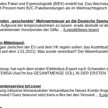
s Paket und Expresslogistik (BIEK) erstellt hat. Das Wachs
: 23 Prozent mehr B2C-Paketsendungen als im Weihnachtsgesch 
spenden „geschenkte“ Mehrwertsteuer an die Deutsche See
Aufgrund der temporzukommen zu lassen. erade deshalb ist der E
ertretender Vorsitzender der Stiftu ...
[LogistikNews lesen]
 Mittelstand-
ngen zwischen der EU und dem VK regeln sollen: das Austritts
seit dem 1.01.2021). Was wurde vereinbart? Der Warenhandel 
Group, hat nach dem ersten Elektrobus-Export nach Schweden
dem t" TEMSA Ulas?m Ara GESAMTMENGE SOLL IN DER ERSTEN
entenservice tof.cover
lung inklusive klimaneutraler Versandtasche Neues Kombi-Ange
ersand f Ganz bewusst setzt trans-o-flex bei den Versand ...
[Log
ng