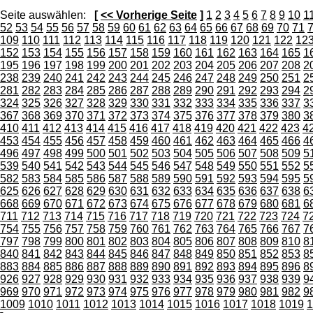
Seite auswählen:
[
<< Vorherige Seite
]
1
2
3
4
5
6
7
8
9
10
1
52
53
54
55
56
57
58
59
60
61
62
63
64
65
66
67
68
69
70
71
109
110
111
112
113
114
115
116
117
118
119
120
121
122
12
152
153
154
155
156
157
158
159
160
161
162
163
164
165
1
195
196
197
198
199
200
201
202
203
204
205
206
207
208
2
238
239
240
241
242
243
244
245
246
247
248
249
250
251
2
281
282
283
284
285
286
287
288
289
290
291
292
293
294
2
324
325
326
327
328
329
330
331
332
333
334
335
336
337
3
367
368
369
370
371
372
373
374
375
376
377
378
379
380
3
410
411
412
413
414
415
416
417
418
419
420
421
422
423
4
453
454
455
456
457
458
459
460
461
462
463
464
465
466
4
496
497
498
499
500
501
502
503
504
505
506
507
508
509
5
539
540
541
542
543
544
545
546
547
548
549
550
551
552
5
582
583
584
585
586
587
588
589
590
591
592
593
594
595
5
625
626
627
628
629
630
631
632
633
634
635
636
637
638
6
668
669
670
671
672
673
674
675
676
677
678
679
680
681
6
711
712
713
714
715
716
717
718
719
720
721
722
723
724
7
754
755
756
757
758
759
760
761
762
763
764
765
766
767
7
797
798
799
800
801
802
803
804
805
806
807
808
809
810
8
840
841
842
843
844
845
846
847
848
849
850
851
852
853
8
883
884
885
886
887
888
889
890
891
892
893
894
895
896
8
926
927
928
929
930
931
932
933
934
935
936
937
938
939
9
969
970
971
972
973
974
975
976
977
978
979
980
981
982
9
1009
1010
1011
1012
1013
1014
1015
1016
1017
1018
1019
1