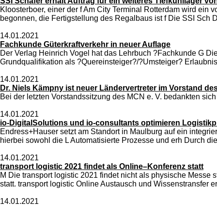
SSI Schäfer erhält Auftrag für ein weiteres Tiefkühllager v
Kloosterboer, einer der f Am City Terminal Rotterdam wird ein 
begonnen, die Fertigstellung des Regalbaus ist f Die SSI Sch D
14.01.2021
Fachkunde Güterkraftverkehr in neuer Auflage
Der Verlag Heinrich Vogel hat das Lehrbuch ?Fachkunde G Die N
Grundqualifikation als ?Quereinsteiger?/?Umsteiger? Erlaubni
14.01.2021
Dr. Niels Kämpny ist neuer Ländervertreter im Vorstand d
Bei der letzten Vorstandssitzung des MCN e. V. bedankten sich
14.01.2021
io-DigitalSolutions und io-consultants optimieren Logisti
Endress+Hauser setzt am Standort in Maulburg auf ein integrie
hierbei sowohl die L Automatisierte Prozesse und erh Durch d
14.01.2021
transport logistic 2021 findet als Online–Konferenz statt
M Die transport logistic 2021 findet nicht als physische Messe s
statt. transport logistic Online Austausch und Wissenstransfer erm
14.01.2021