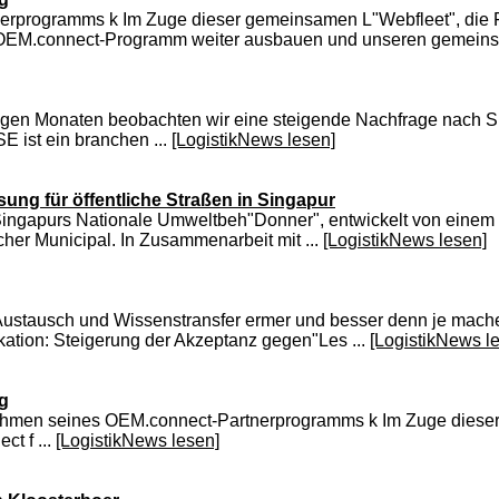
erprogramms k Im Zuge dieser gemeinsamen L"Webfleet", die F
r OEM.connect-Programm weiter ausbauen und unseren gemeinsa
inigen Monaten beobachten wir eine steigende Nachfrage nach Si
SE ist ein branchen ...
[LogistikNews lesen]
ung für öffentliche Straßen in Singapur
 f Singapurs Nationale Umweltbeh"Donner", entwickelt von ein
cher Municipal. In Zusammenarbeit mit ...
[LogistikNews lesen]
line Austausch und Wissenstransfer ermer und besser denn je mac
kation: Steigerung der Akzeptanz gegen"Les ...
[LogistikNews l
ng
Rahmen seines OEM.connect-Partnerprogramms k Im Zuge diese
t f ...
[LogistikNews lesen]