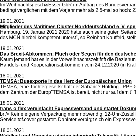
Im Weihnachtsgesch&Esser GbR im Auftrag des Bundesverbande
bedingt verglichen mit dem Vorjahr mehr als 2,5-mal so hoch
19.01.2021
Mitglieder des Maritimes Cluster Norddeutschland e. V. 
Hamburg, 19. Januar 2021 2020 hatte auch seine guten Seiten: 
des MCN hierbei kompetent unterst", so Reinhart Kauffeld, stellv
19.01.2021
Das Brexit-Abkommen: Fluch oder Segen für den deutschen
Kaum jemand hat es in der Vorweihnachtszeit fnft die Beziehu
Handels- und Kooperationsabkommen vom 24.12.2020 (in Kraft 
18.01.2021
TEMSA: Busexporte in das Herz der Europäischen Union
TEMSA, eine Tochtergesellschaft der Sabanc? Holding - PPF 
dem Zentrum der Europ"TEMSA ist bereit, nicht nur auf 
18.01.2021
trans-o-flex vereinfacht Expressversand und startet Dokum
br /> Keine eigene Verpackung mehr notwendig: 12-Uhr-Zustel
Service tof.cover gestartet. Dahinter verbirgt sich ein Expressv
18.01.2021
Webfleet und Mercedes starten integrierte Telematik-Lösu