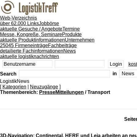
Web-Verzeichnis
über 62.000 Links
Jobbörse
aktuelle Gesuche / Angebote
Termine
Messe, Kongreße, Seminare
Produkte
aktuelle Produktinformationen
Unternehmen
25045 Firmeneinträge
Fachbeiträge
detailierte Fachinformationen
News
aktuelle logistiknachrichten
kost
Search
in
LogistikNews
[
Kategorien
|
Neuzugänge
]
Themenbereich:
PresseMitteilungen
/ Transport
Seite
3D-Navigation: Continental, HERE und Leia arbeiten an ne