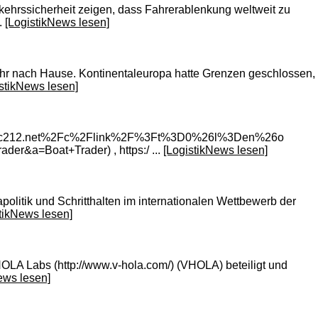
kehrssicherheit zeigen, dass Fahrerablenkung weltweit zu
.
[LogistikNews lesen]
mehr nach Hause. Kontinentaleuropa hatte Grenzen geschlossen,
stikNews lesen]
2F%2Fc212.net%2Fc%2Flink%2F%3Ft%3D0%26l%3Den%26o
=Boat+Trader) , https:/ ...
[LogistikNews lesen]
olitik und Schritthalten im internationalen Wettbewerb der
tikNews lesen]
VHOLA Labs (http://www.v-hola.com/) (VHOLA) beteiligt und
ews lesen]