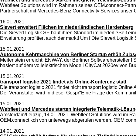
Webfleet Solutions wird im Rahmen seines OEM.connect-Partn
Partnerschaft mit Mercedes-Benz Connectivity Services unse
16.01.2021
Sievert erweitert Flächen im niederländischen Hardenberg
Die Sievert Logistik SE baut ihren Standort im niederl ?Seit e
Erweiterung profitiert auch der marktf Um f Die Sievert Logistik 
15.01.2021
Autonome Kehrmaschine von Berliner Startup erhält Zulass
Meilenstein erreicht: ENWAY, der Berliner Softwarehersteller
basiert auf dem vollelektrischen Modell CityCat 2020ev von Bu
15.01.2021
transport logistic 2021 findet als Online-Konferenz statt
Die transport logistic 2021 findet nicht transport logistic On
Der Veranstalter wird in dieser Gespr"Eine Frage der Kommuni
15.01.2021
Webfleet und Mercedes starten integrierte Telematik-Lösu
Amsterdam/Leipzig, 14.01.2021. Webfleet Solutions wird im 
OEM.connect kch von unterwegs abgerufen werden. OEM.connec
14.01.2021