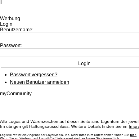
]
Werbung
Login
Benutzername:
Passwort:
Passwort vergessen?
Neuen Benutzer anmelden
myCommunity
Alle Logos und Warenzeichen auf dieser Seite sind Eigentum der jeweil
Im übrigen gilt Haftungsausschluss. Weitere Details finden Sie im
Impr
LogistikTreff ist ein Angebot der LayerMedia, Inc. Mehr Infos zum Unternehmen finden Sie
hier.
Wenn Sie an Werbung auf LogistikTreff interessiert sind, so folgen Sie diesem
Link