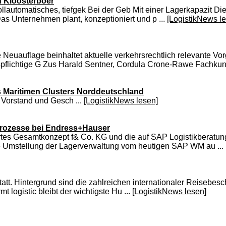
on Kloosterboer
vollautomatisches, tiefgek Bei der Geb Mit einer Lagerkapazit 
as Unternehmen plant, konzeptioniert und p ...
[LogistikNews l
euauflage beinhaltet aktuelle verkehrsrechtlich relevante Vor
spflichtige G Zus Harald Sentner, Cordula Crone-Rawe Fachkun
es Maritimen Clusters Norddeutschland
 Vorstand und Gesch ...
[LogistikNews lesen]
kprozesse bei Endress+Hauser
rtes Gesamtkonzept f& Co. KG und die auf SAP Logistikberatung
ie Umstellung der Lagerverwaltung vom heutigen SAP WM au ...
tatt. Hintergrund sind die zahlreichen internationaler Reisebesc
t logistic bleibt der wichtigste Hu ...
[LogistikNews lesen]