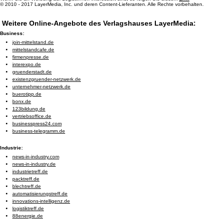
© 2010 - 2017 LayerMedia, Inc. und deren Content-Lieferanten. Alle Rechte vorbehalten.
Weitere Online-Angebote des Verlagshauses LayerMedia:
Business:
join-mittelstand.de
mittelstandcafe.de
firmenpresse.de
interexpo.de
gruenderstadt.de
existenzgruender-netzwerk.de
unternehmer-netzwerk.de
buerotipp.de
bonx.de
123bildung.de
vertriebsoffice.de
businesspress24.com
business-telegramm.de
Industrie:
news-in-industry.com
news-in-industry.de
industrietreff.de
packtreff.de
blechtreff.de
automatisierungstreff.de
innovations-intelligenz.de
logistiktreff.de
88energie.de