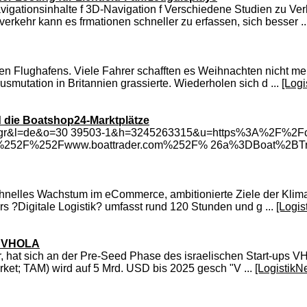
gationsinhalte f 3D-Navigation f Verschiedene Studien zu Ver
erkehr kann es frmationen schneller zu erfassen, sich besser ..
egten Flughafens. Viele Fahrer schafften es Weihnachten nicht 
mutation in Britannien grassierte. Wiederholen sich d ...
[Logi
 die Boatshop24-Marktplätze
ter den gr&l=de&o=30 39503-1&h=3245263315&u=https%3A%
%252Fwww.boattrader.com%252F% 26a%3DBoat%2BTrader&a
chnelles Wachstum im eCommerce, ambitionierte Ziele der Klimap
urs ?Digitale Logistik? umfasst rund 120 Stunden und g ...
[Logis
up VHOLA
or, hat sich an der Pre-Seed Phase des israelischen Start-ups 
arket; TAM) wird auf 5 Mrd. USD bis 2025 gesch "V ...
[LogistikN