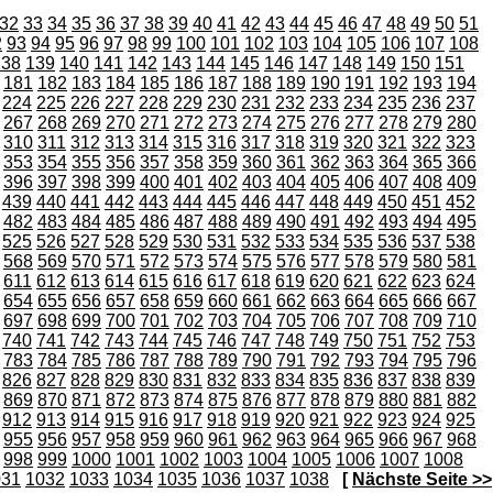
32
33
34
35
36
37
38
39
40
41
42
43
44
45
46
47
48
49
50
51
2
93
94
95
96
97
98
99
100
101
102
103
104
105
106
107
108
138
139
140
141
142
143
144
145
146
147
148
149
150
151
181
182
183
184
185
186
187
188
189
190
191
192
193
194
224
225
226
227
228
229
230
231
232
233
234
235
236
237
267
268
269
270
271
272
273
274
275
276
277
278
279
280
310
311
312
313
314
315
316
317
318
319
320
321
322
323
353
354
355
356
357
358
359
360
361
362
363
364
365
366
396
397
398
399
400
401
402
403
404
405
406
407
408
409
439
440
441
442
443
444
445
446
447
448
449
450
451
452
482
483
484
485
486
487
488
489
490
491
492
493
494
495
525
526
527
528
529
530
531
532
533
534
535
536
537
538
568
569
570
571
572
573
574
575
576
577
578
579
580
581
611
612
613
614
615
616
617
618
619
620
621
622
623
624
654
655
656
657
658
659
660
661
662
663
664
665
666
667
697
698
699
700
701
702
703
704
705
706
707
708
709
710
740
741
742
743
744
745
746
747
748
749
750
751
752
753
783
784
785
786
787
788
789
790
791
792
793
794
795
796
826
827
828
829
830
831
832
833
834
835
836
837
838
839
869
870
871
872
873
874
875
876
877
878
879
880
881
882
912
913
914
915
916
917
918
919
920
921
922
923
924
925
955
956
957
958
959
960
961
962
963
964
965
966
967
968
998
999
1000
1001
1002
1003
1004
1005
1006
1007
1008
031
1032
1033
1034
1035
1036
1037
1038
[
Nächste Seite >>