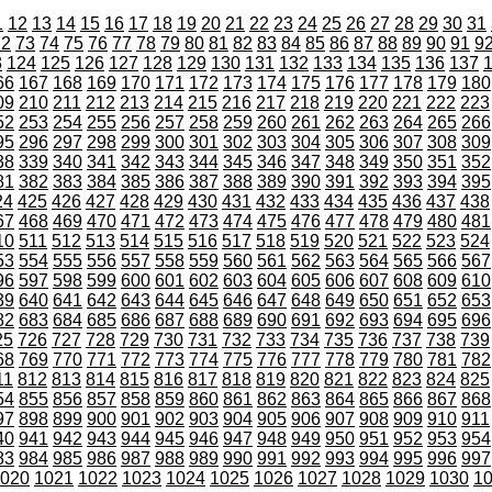
1
12
13
14
15
16
17
18
19
20
21
22
23
24
25
26
27
28
29
30
31
72
73
74
75
76
77
78
79
80
81
82
83
84
85
86
87
88
89
90
91
9
3
124
125
126
127
128
129
130
131
132
133
134
135
136
137
66
167
168
169
170
171
172
173
174
175
176
177
178
179
180
09
210
211
212
213
214
215
216
217
218
219
220
221
222
223
52
253
254
255
256
257
258
259
260
261
262
263
264
265
266
95
296
297
298
299
300
301
302
303
304
305
306
307
308
309
38
339
340
341
342
343
344
345
346
347
348
349
350
351
352
81
382
383
384
385
386
387
388
389
390
391
392
393
394
395
24
425
426
427
428
429
430
431
432
433
434
435
436
437
438
67
468
469
470
471
472
473
474
475
476
477
478
479
480
481
10
511
512
513
514
515
516
517
518
519
520
521
522
523
524
53
554
555
556
557
558
559
560
561
562
563
564
565
566
567
96
597
598
599
600
601
602
603
604
605
606
607
608
609
610
39
640
641
642
643
644
645
646
647
648
649
650
651
652
653
82
683
684
685
686
687
688
689
690
691
692
693
694
695
696
25
726
727
728
729
730
731
732
733
734
735
736
737
738
739
68
769
770
771
772
773
774
775
776
777
778
779
780
781
782
11
812
813
814
815
816
817
818
819
820
821
822
823
824
825
54
855
856
857
858
859
860
861
862
863
864
865
866
867
868
97
898
899
900
901
902
903
904
905
906
907
908
909
910
911
40
941
942
943
944
945
946
947
948
949
950
951
952
953
954
83
984
985
986
987
988
989
990
991
992
993
994
995
996
997
020
1021
1022
1023
1024
1025
1026
1027
1028
1029
1030
1