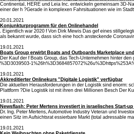
Continental, HERE und Leia Inc. entwickeln gemeinsam 3D-Navi
einer der h ?Gerade in komplexen Fahrsituationen wie im Stadtv
20.01.2021
Konjunkturprogramm für den Onlinehandel
. Eigentlich war 2020 f Von Dirk Mewis Das gef eines stillgel
als bekannt wurde, dass sich eine hoch ansteckende Coronavirus
19.01.2021
Boats Group erwirbt Boats and Outboards Marketplace und
Der Kauf der f Boats Group, das Tech-Unternehmen hin
%3D3039503-1%26h%3D3684857072%26u%3Dhttps%253A%252F
19.01.2021
Akkreditierter Onlinekurs "Digitale Logistik" verfügbar
Die aktuellen Herausforderungen in der Logistik sind enorm: s
Plattform ?Die Logistik ist mit ihren drei Millionen Besch Der K
19.01.2021
Newsflash: Peter Mertens investiert in israelisches Start-
Dr. Ing. Peter Mertens, Automotive Industry Veteran und Invest
einen Sitz im Aufsichtsrat essierbare Markt (total adressable m
19.01.2021
Kein Weihnachten ohne Paketdienste