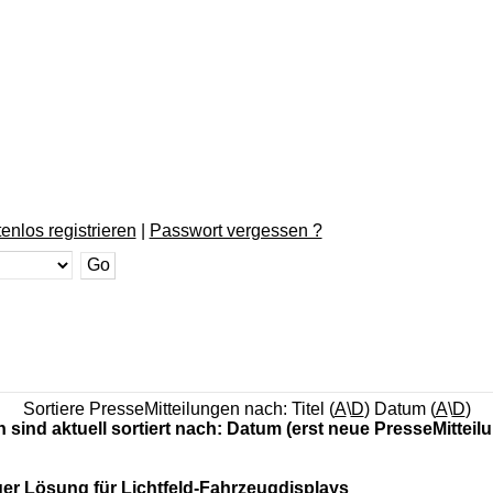
enlos registrieren
|
Passwort vergessen ?
Sortiere PresseMitteilungen nach: Titel (
A
\
D
) Datum (
A
\
D
)
n sind aktuell sortiert nach: Datum (erst neue PresseMitteil
uer Lösung für Lichtfeld-Fahrzeugdisplays