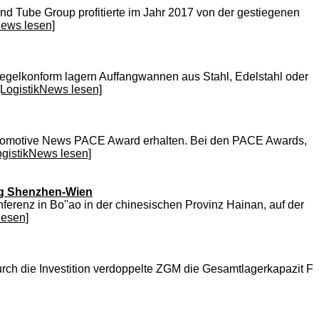
and Tube Group profitierte im Jahr 2017 von der gestiegenen
News lesen]
 regelkonform lagern Auffangwannen aus Stahl, Edelstahl oder
[LogistikNews lesen]
 Automotive News PACE Award erhalten. Bei den PACE Awards,
ogistikNews lesen]
ung Shenzhen-Wien
ferenz in Bo''ao in der chinesischen Provinz Hainan, auf der
lesen]
ch die Investition verdoppelte ZGM die Gesamtlagerkapazit F