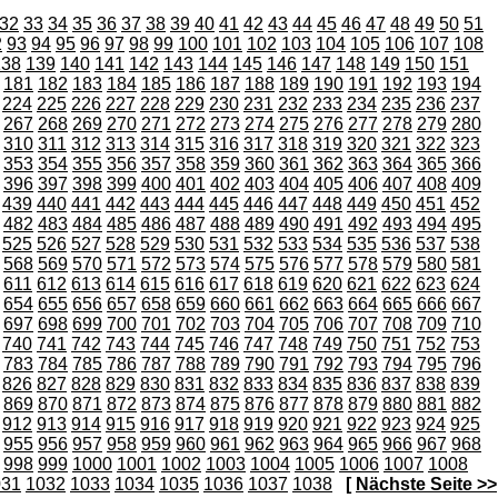
32
33
34
35
36
37
38
39
40
41
42
43
44
45
46
47
48
49
50
51
2
93
94
95
96
97
98
99
100
101
102
103
104
105
106
107
108
138
139
140
141
142
143
144
145
146
147
148
149
150
151
181
182
183
184
185
186
187
188
189
190
191
192
193
194
224
225
226
227
228
229
230
231
232
233
234
235
236
237
267
268
269
270
271
272
273
274
275
276
277
278
279
280
310
311
312
313
314
315
316
317
318
319
320
321
322
323
353
354
355
356
357
358
359
360
361
362
363
364
365
366
396
397
398
399
400
401
402
403
404
405
406
407
408
409
439
440
441
442
443
444
445
446
447
448
449
450
451
452
482
483
484
485
486
487
488
489
490
491
492
493
494
495
525
526
527
528
529
530
531
532
533
534
535
536
537
538
568
569
570
571
572
573
574
575
576
577
578
579
580
581
611
612
613
614
615
616
617
618
619
620
621
622
623
624
654
655
656
657
658
659
660
661
662
663
664
665
666
667
697
698
699
700
701
702
703
704
705
706
707
708
709
710
740
741
742
743
744
745
746
747
748
749
750
751
752
753
783
784
785
786
787
788
789
790
791
792
793
794
795
796
826
827
828
829
830
831
832
833
834
835
836
837
838
839
869
870
871
872
873
874
875
876
877
878
879
880
881
882
912
913
914
915
916
917
918
919
920
921
922
923
924
925
955
956
957
958
959
960
961
962
963
964
965
966
967
968
998
999
1000
1001
1002
1003
1004
1005
1006
1007
1008
031
1032
1033
1034
1035
1036
1037
1038
[
Nächste Seite >>