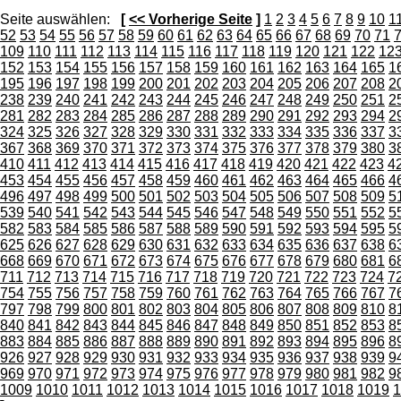
Seite auswählen:
[
<< Vorherige Seite
]
1
2
3
4
5
6
7
8
9
10
1
52
53
54
55
56
57
58
59
60
61
62
63
64
65
66
67
68
69
70
71
109
110
111
112
113
114
115
116
117
118
119
120
121
122
12
152
153
154
155
156
157
158
159
160
161
162
163
164
165
1
195
196
197
198
199
200
201
202
203
204
205
206
207
208
2
238
239
240
241
242
243
244
245
246
247
248
249
250
251
2
281
282
283
284
285
286
287
288
289
290
291
292
293
294
2
324
325
326
327
328
329
330
331
332
333
334
335
336
337
3
367
368
369
370
371
372
373
374
375
376
377
378
379
380
3
410
411
412
413
414
415
416
417
418
419
420
421
422
423
4
453
454
455
456
457
458
459
460
461
462
463
464
465
466
4
496
497
498
499
500
501
502
503
504
505
506
507
508
509
5
539
540
541
542
543
544
545
546
547
548
549
550
551
552
5
582
583
584
585
586
587
588
589
590
591
592
593
594
595
5
625
626
627
628
629
630
631
632
633
634
635
636
637
638
6
668
669
670
671
672
673
674
675
676
677
678
679
680
681
6
711
712
713
714
715
716
717
718
719
720
721
722
723
724
7
754
755
756
757
758
759
760
761
762
763
764
765
766
767
7
797
798
799
800
801
802
803
804
805
806
807
808
809
810
8
840
841
842
843
844
845
846
847
848
849
850
851
852
853
8
883
884
885
886
887
888
889
890
891
892
893
894
895
896
8
926
927
928
929
930
931
932
933
934
935
936
937
938
939
9
969
970
971
972
973
974
975
976
977
978
979
980
981
982
9
1009
1010
1011
1012
1013
1014
1015
1016
1017
1018
1019
1