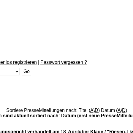
enlos registrieren
|
Passwort vergessen ?
Sortiere PresseMitteilungen nach: Titel (
A
\
D
) Datum (
A
\
D
)
n sind aktuell sortiert nach: Datum (erst neue PresseMitteil
tungsgericht verhandelt am 18. Aprilüber Klage / "Riesen-L