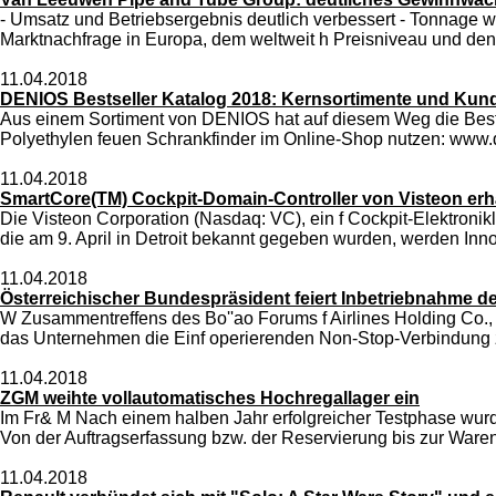
- Umsatz und Betriebsergebnis deutlich verbessert - Tonnage w
Marktnachfrage in Europa, dem weltweit h Preisniveau und d
11.04.2018
DENIOS Bestseller Katalog 2018: Kernsortimente und Ku
Aus einem Sortiment von DENIOS hat auf diesem Weg die Bestsel
Polyethylen feuen Schrankfinder im Online-Shop nutzen: www.
11.04.2018
SmartCore(TM) Cockpit-Domain-Controller von Visteon er
Die Visteon Corporation (Nasdaq: VC), ein f Cockpit-Elektro
die am 9. April in Detroit bekannt gegeben wurden, werden Inn
11.04.2018
Österreichischer Bundespräsident feiert Inbetriebnahme 
W Zusammentreffens des Bo''ao Forums f Airlines Holding Co., L
das Unternehmen die Einf operierenden Non-Stop-Verbindung z
11.04.2018
ZGM weihte vollautomatisches Hochregallager ein
Im Fr& M Nach einem halben Jahr erfolgreicher Testphase wurd
Von der Auftragserfassung bzw. der Reservierung bis zur Warenbe
11.04.2018