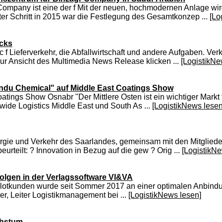
Company ist eine der f Mit der neuen, hochmodernen Anlage wird
ter Schritt in 2015 war die Festlegung des Gesamtkonzep ...
[Lo
ucks
c f Lieferverkehr, die Abfallwirtschaft und andere Aufgaben. V
 Zur Ansicht des Multimedia News Release klicken ...
[LogistikNe
Indu Chemical" auf Middle East Coatings Show
ings Show Osnabr "Der Mittlere Osten ist ein wichtiger Markt 
de Logistics Middle East und South As ...
[LogistikNews lesen
Energie und Verkehr des Saarlandes, gemeinsam mit den Mitgliede
eurteilt: ? Innovation in Bezug auf die gew ? Orig ...
[LogistikNe
lgen in der Verlagssoftware VI&VA
 Pilotkunden wurde seit Sommer 2017 an einer optimalen Anbind
er, Leiter Logistikmanagement bei ...
[LogistikNews lesen]
chstum