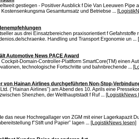
eltweit gestiegen - Positiver Ausblick f Die Van Leeuwen Pipe 
en Kostensenkungsma Gesamtumsatz und Betriebse ...
[Logistik
ndenempfehlungen
ler aus drei Einsatzbereichen praxisorientiert f Gefahrstoffe
denios.de/schraenke. Handling und Transport Ergonomie un ...
hält Automotive News PACE Award
nikl Cockpit-Domain-Controller-Plattform SmartCore(TM) einen
ovationen, technologische Fortschritte und bahnbrechende ...
[L
der von Hainan Airlines durchgeführten Non-Stop-Verbind
td. ("Hainan Airlines") am Abend des 10. Aprils eine Pressekon
wischen Shenzhen, der Welthauptstadt f Ruf ...
[LogistikNews 
e das neue Hochregallager von ZGM mit einer Lagerkapazit Dur
reitstellung f"Stift und Papier" lagen ...
[LogistikNews lesen]