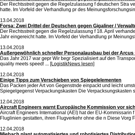
Der Rechtsstreit gegen die Regelzulassung f deutschen Stra ver
hatte. Im Vorfeld der Verhandlung pr des Meinungsforschungsins
13.04.2018
Forsa: Zwei Drittel der Deutschen gegen Gigaliner / Verwal
Der Rechtsstreit gegen die Regelzulassung f 18. April verhande
Jahr eingereicht hatte. Im Vorfeld der Verhandlung pr Meinungs
13.04.2018
Außergewöhnlich schneller Personalausbau bei der Arc
Das Jahr 2017 war gepr Wir begr Spezialisiert auf den Transp
quality meets speed! ...
[LogistikNews lesen]
12.04.2018
Einige Tipps zum Verschieben von Spiegelelementen
Das Packen jeder Art von Gegenstnde einpackt und leicht umst
Spiegelgegenst Verpackungskasten Die Verpacksungskasten soll
12.04.2018
Aircraft Engineers warnt Europäische Kommission vor sic
Aircraft Engineers International (AEI) hat der EU-Kommissarin 
Fluglinien gestatten, ihren Flugverkehr ohne die n Diese Vorg 
12.04.2018
Miebach plant automatisiertes und robotisiertes Distribut