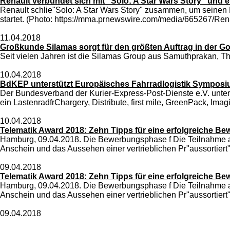
Renault verbündet sich mit "Solo: A Star Wars Story" und 
Renault schlie"Solo: A Star Wars Story" zusammen, um seinen K
startet. (Photo: https://mma.prnewswire.com/media/665267/Ren
11.04.2018
Großkunde Silamas sorgt für den größten Auftrag in der 
Seit vielen Jahren ist die Silamas Group aus Samuthprakan, Th
10.04.2018
BdKEP unterstützt Europäisches Fahrradlogistik Symposium
Der Bundesverband der Kurier-Express-Post-Dienste e.V. unter
ein LastenradfrChargery, Distribute, first mile, GreenPack, Imagi
10.04.2018
Telematik Award 2018: Zehn Tipps für eine erfolgreiche B
Hamburg, 09.04.2018. Die Bewerbungsphase f Die Teilnahme an 
Anschein und das Aussehen einer vertrieblichen Pr"aussortiert"
09.04.2018
Telematik Award 2018: Zehn Tipps für eine erfolgreiche B
Hamburg, 09.04.2018. Die Bewerbungsphase f Die Teilnahme an 
Anschein und das Aussehen einer vertrieblichen Pr"aussortiert" 
09.04.2018