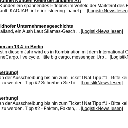
eröffnet Kunden Reise der anderen Art
unden ein spannendes Erlebnis im Vorfeld der Markteinf des Fi
ault_KADJAR_int erior_steering_panel.j ...
[LogistikNews lesen
Goldhofer Unternehmensgeschichte
ailand, ein Aush Laut Silamas-Gesch ...
[LogistikNews lesen]
 am 13.4. in Berlin
stIn diesem Jahr wird es in Kombination mit dem International
neCargo, live cycle, little big cargo, messenger, Urb ...
[Logisti
ewerbung!
der Ausschreibung bis hin zum Ticket f Nat Tipp #1 - Bitte ke
 zu werden. Tipp #2 Schreiben Sie bi ...
[LogistikNews lesen]
ewerbung!
der Ausschreibung bis hin zum Ticket f Nat Tipp #1 - Bitte ke
zu werden. Tipp #2 - Fakten, Fakten, ...
[LogistikNews lesen]