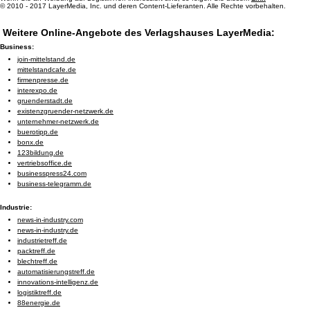
© 2010 - 2017 LayerMedia, Inc. und deren Content-Lieferanten. Alle Rechte vorbehalten.
Weitere Online-Angebote des Verlagshauses LayerMedia:
Business:
join-mittelstand.de
mittelstandcafe.de
firmenpresse.de
interexpo.de
gruenderstadt.de
existenzgruender-netzwerk.de
unternehmer-netzwerk.de
buerotipp.de
bonx.de
123bildung.de
vertriebsoffice.de
businesspress24.com
business-telegramm.de
Industrie:
news-in-industry.com
news-in-industry.de
industrietreff.de
packtreff.de
blechtreff.de
automatisierungstreff.de
innovations-intelligenz.de
logistiktreff.de
88energie.de