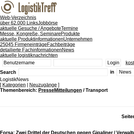
Web-Verzeichnis
über 62.000 Links
Jobbörse
aktuelle Gesuche / Angebote
Termine
Messe, Kongreße, Seminare
Produkte
aktuelle Produktinformationen
Unternehmen
25045 Firmeneinträge
Fachbeiträge
detailierte Fachinformationen
News
aktuelle logistiknachrichten
kost
Search
in
LogistikNews
[
Kategorien
|
Neuzugänge
]
Themenbereich:
PresseMitteilungen
/ Transport
Seite
Forsa: Zwei Drittel der Deutschen gegen Gigaliner / Verwal