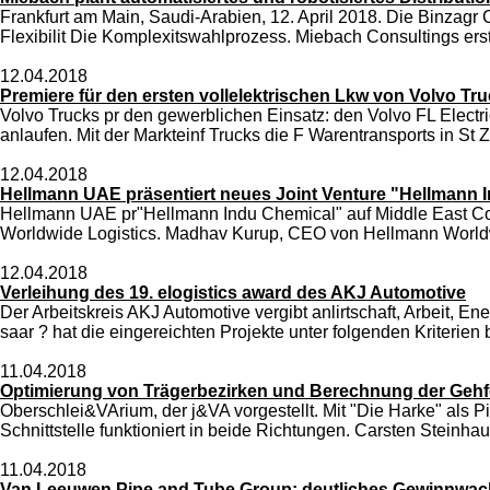
Frankfurt am Main, Saudi-Arabien, 12. April 2018. Die Binzagr 
Flexibilit Die Komplexitswahlprozess. Miebach Consultings ers
12.04.2018
Premiere für den ersten vollelektrischen Lkw von Volvo Tr
Volvo Trucks pr den gewerblichen Einsatz: den Volvo FL Electri
anlaufen. Mit der Markteinf Trucks die F Warentransports in St
12.04.2018
Hellmann UAE präsentiert neues Joint Venture "Hellmann 
Hellmann UAE pr"Hellmann Indu Chemical" auf Middle East Coat
Worldwide Logistics. Madhav Kurup, CEO von Hellmann Worldwi
12.04.2018
Verleihung des 19. elogistics award des AKJ Automotive
Der Arbeitskreis AKJ Automotive vergibt anlirtschaft, Arbeit, 
saar ? hat die eingereichten Projekte unter folgenden Kriterien b
11.04.2018
Optimierung von Trägerbezirken und Berechnung der Gehfo
Oberschlei&VArium, der j&VA vorgestellt. Mit "Die Harke" als
Schnittstelle funktioniert in beide Richtungen. Carsten Steinhau
11.04.2018
Van Leeuwen Pipe and Tube Group: deutliches Gewinnwa