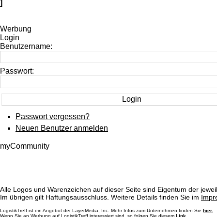
]
Werbung
Login
Benutzername:
Passwort:
Passwort vergessen?
Neuen Benutzer anmelden
myCommunity
Alle Logos und Warenzeichen auf dieser Seite sind Eigentum der jeweil
Im übrigen gilt Haftungsausschluss. Weitere Details finden Sie im
Impr
LogistikTreff ist ein Angebot der LayerMedia, Inc. Mehr Infos zum Unternehmen finden Sie
hier.
Wenn Sie an Werbung auf LogistikTreff interessiert sind, so folgen Sie diesem
Link