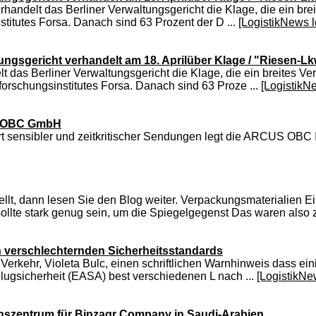
handelt das Berliner Verwaltungsgericht die Klage, die ein bre
titutes Forsa. Danach sind 63 Prozent der D ...
[LogistikNews 
tungsgericht verhandelt am 18. Aprilüber Klage / "Riesen-L
lt das Berliner Verwaltungsgericht die Klage, die ein breites 
forschungsinstitutes Forsa. Danach sind 63 Proze ...
[LogistikN
us OBC GmbH
ort sensibler und zeitkritischer Sendungen legt die ARCUS OB
ellt, dann lesen Sie den Blog weiter. Verpackungsmaterialien 
te stark genug sein, um die Spiegelgegenst Das waren also zw
h verschlechternden Sicherheitsstandards
f Verkehr, Violeta Bulc, einen schriftlichen Warnhinweis dass e
Flugsicherheit (EASA) best verschiedenen L nach ...
[LogistikNe
ionszentrum für Binzagr Company in Saudi-Arabien