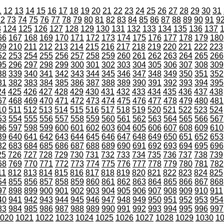
1
12
13
14
15
16
17
18
19
20
21
22
23
24
25
26
27
28
29
30
31
72
73
74
75
76
77
78
79
80
81
82
83
84
85
86
87
88
89
90
91
9
3
124
125
126
127
128
129
130
131
132
133
134
135
136
137
66
167
168
169
170
171
172
173
174
175
176
177
178
179
180
09
210
211
212
213
214
215
216
217
218
219
220
221
222
223
52
253
254
255
256
257
258
259
260
261
262
263
264
265
266
95
296
297
298
299
300
301
302
303
304
305
306
307
308
309
38
339
340
341
342
343
344
345
346
347
348
349
350
351
352
81
382
383
384
385
386
387
388
389
390
391
392
393
394
395
24
425
426
427
428
429
430
431
432
433
434
435
436
437
438
67
468
469
470
471
472
473
474
475
476
477
478
479
480
481
10
511
512
513
514
515
516
517
518
519
520
521
522
523
524
53
554
555
556
557
558
559
560
561
562
563
564
565
566
567
96
597
598
599
600
601
602
603
604
605
606
607
608
609
610
39
640
641
642
643
644
645
646
647
648
649
650
651
652
653
82
683
684
685
686
687
688
689
690
691
692
693
694
695
696
25
726
727
728
729
730
731
732
733
734
735
736
737
738
739
68
769
770
771
772
773
774
775
776
777
778
779
780
781
782
11
812
813
814
815
816
817
818
819
820
821
822
823
824
825
54
855
856
857
858
859
860
861
862
863
864
865
866
867
868
97
898
899
900
901
902
903
904
905
906
907
908
909
910
911
40
941
942
943
944
945
946
947
948
949
950
951
952
953
954
83
984
985
986
987
988
989
990
991
992
993
994
995
996
997
020
1021
1022
1023
1024
1025
1026
1027
1028
1029
1030
1