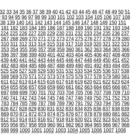
32
33
34
35
36
37
38
39
40
41
42
43
44
45
46
47
48
49
50
51
2
93
94
95
96
97
98
99
100
101
102
103
104
105
106
107
108
138
139
140
141
142
143
144
145
146
147
148
149
150
151
181
182
183
184
185
186
187
188
189
190
191
192
193
194
224
225
226
227
228
229
230
231
232
233
234
235
236
237
267
268
269
270
271
272
273
274
275
276
277
278
279
280
310
311
312
313
314
315
316
317
318
319
320
321
322
323
353
354
355
356
357
358
359
360
361
362
363
364
365
366
396
397
398
399
400
401
402
403
404
405
406
407
408
409
439
440
441
442
443
444
445
446
447
448
449
450
451
452
482
483
484
485
486
487
488
489
490
491
492
493
494
495
525
526
527
528
529
530
531
532
533
534
535
536
537
538
568
569
570
571
572
573
574
575
576
577
578
579
580
581
611
612
613
614
615
616
617
618
619
620
621
622
623
624
654
655
656
657
658
659
660
661
662
663
664
665
666
667
697
698
699
700
701
702
703
704
705
706
707
708
709
710
740
741
742
743
744
745
746
747
748
749
750
751
752
753
783
784
785
786
787
788
789
790
791
792
793
794
795
796
826
827
828
829
830
831
832
833
834
835
836
837
838
839
869
870
871
872
873
874
875
876
877
878
879
880
881
882
912
913
914
915
916
917
918
919
920
921
922
923
924
925
955
956
957
958
959
960
961
962
963
964
965
966
967
968
998
999
1000
1001
1002
1003
1004
1005
1006
1007
1008