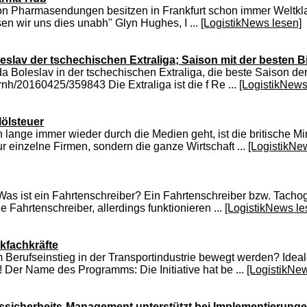
von Pharmasendungen besitzen in Frankfurt schon immer Weltkl
en wir uns dies unabh" Glyn Hughes, I ...
[LogistikNews lesen]
eslav der tschechischen Extraliga; Saison mit der besten B
a Boleslav in der tschechischen Extraliga, die beste Saison der
nh/20160425/359843 Die Extraliga ist die f Re ...
[LogistikNews
lölsteuer
 lange immer wieder durch die Medien geht, ist die britische M
r einzelne Firmen, sondern die ganze Wirtschaft ...
[LogistikNe
 Was ist ein Fahrtenschreiber? Ein Fahrtenschreiber bzw. Tachog
 Fahrtenschreiber, allerdings funktionieren ...
[LogistikNews le
ikfachkräfte
erufseinstieg in der Transportindustrie bewegt werden? Idealerw
 Der Name des Programms: Die Initiative hat be ...
[LogistikNe
onssicherheits-Management unterstützt bei Implementierung