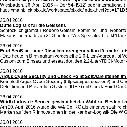
Wiesbaden, 26. April 2016 --- Der 54-jIS12) oder international
https://mainblick.pixx.io/workspace/pixxio/index.html?gs=171
26.04.2016
Dufte Logistik für die Geissens
Schrecklich glamour"Roberto Geissini Feminine" und "Roberto G
Flakons innerhalb von 24 Stunden. "Als Spezialist f", erkl"Dank
26.04.2016
Ford EcoBlue: neue Dieselmotorengeneration für mehr Lei
- Das heute in Birmingham vorgestellte 2,0-Liter-Aggregat ist 
Custom zum Einsatz und ersetzt dort den 2,2-Liter-TDCi-Motor -
26.04.2016
Argus Cyber Security und Check Point Software stehen im
Komplettl Argus Cyber Security (https://argus-sec.com/) und 
Detection and Prevention System (IDPS) mit Check Point Car C
26.04.2016
Würth Industrie Service gewinnt bei der Wahl zur Besten Lo
Am 20. April 2016 wurde die W& Co. KG als einer von zahlreic
Marken auf den R Innovationen in der Kanban-Logistik Die W Ge
26.04.2016