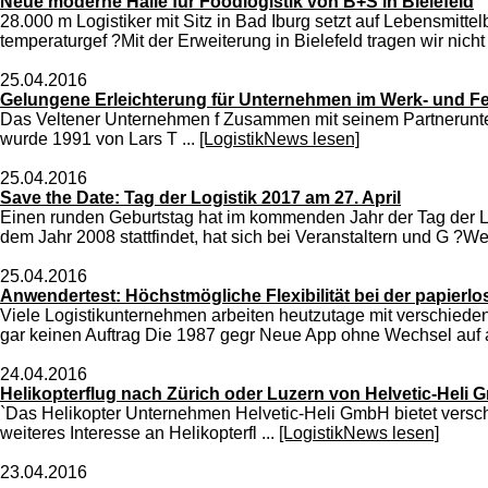
Neue moderne Halle für Foodlogistik von B+S in Bielefeld
28.000 m Logistiker mit Sitz in Bad Iburg setzt auf Lebensmit
temperaturgef ?Mit der Erweiterung in Bielefeld tragen wir nich
25.04.2016
Gelungene Erleichterung für Unternehmen im Werk- und F
Das Veltener Unternehmen f Zusammen mit seinem Partnerunte
wurde 1991 von Lars T ...
[LogistikNews lesen]
25.04.2016
Save the Date: Tag der Logistik 2017 am 27. April
Einen runden Geburtstag hat im kommenden Jahr der Tag der Logis
dem Jahr 2008 stattfindet, hat sich bei Veranstaltern und G ?Wen
25.04.2016
Anwendertest: Höchstmögliche Flexibilität bei der papierl
Viele Logistikunternehmen arbeiten heutzutage mit verschiedene
gar keinen Auftrag Die 1987 gegr Neue App ohne Wechsel auf 
24.04.2016
Helikopterflug nach Zürich oder Luzern von Helvetic-Heli
`Das Helikopter Unternehmen Helvetic-Heli GmbH bietet verschi
weiteres Interesse an Helikopterfl ...
[LogistikNews lesen]
23.04.2016