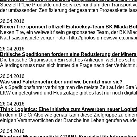
Speziell f "Die Produkte und Services rund um den Transport 
der umfassenden Zertifizierung der gesamten Prozesskette lass
26.04.2016
Nexen Tire sponsert offiziell Eishockey-Team BK Mlada Bol
Nexen Tire, ein weltweit f sein gesponsertes Team, der BK Mlad
Nachsaisonspiele vorger Foto - http://photos.prnewswire.com/pr
26.04.2016
Britische Speditionen fordern eine Reduzierung der Minera
Die britische Organisation Ein solches Anliegen, welches schon
Allerdings muss man sich immer die Frage nach der Verhicht nu
26.04.2016
Was sind Fahrtenschreiber und wie benutzt man sie?
Als Speditionsfahrer verbringt man die meiste Zeit auf der Stra
LKW eingelegt wird und Heutzutage gibt es fast nur noch digitale
26.04.2016
Think Logistics: Eine Initiative zum Anwerben neuer Logist
In den n Die Gr Also wie genau kann diese Zielgruppe zu einem B
einigen Verantwortlichen der Branche ins Leben gerufen wurde!
26.04.2016
Eberhard Meyer verstärkt A’PARI: Spezialist für Informati