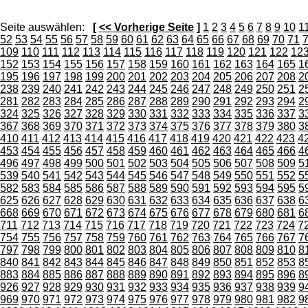
Seite auswählen:
[
<< Vorherige Seite
]
1
2
3
4
5
6
7
8
9
10
1
52
53
54
55
56
57
58
59
60
61
62
63
64
65
66
67
68
69
70
71
109
110
111
112
113
114
115
116
117
118
119
120
121
122
12
152
153
154
155
156
157
158
159
160
161
162
163
164
165
1
195
196
197
198
199
200
201
202
203
204
205
206
207
208
2
238
239
240
241
242
243
244
245
246
247
248
249
250
251
2
281
282
283
284
285
286
287
288
289
290
291
292
293
294
2
324
325
326
327
328
329
330
331
332
333
334
335
336
337
3
367
368
369
370
371
372
373
374
375
376
377
378
379
380
3
410
411
412
413
414
415
416
417
418
419
420
421
422
423
4
453
454
455
456
457
458
459
460
461
462
463
464
465
466
4
496
497
498
499
500
501
502
503
504
505
506
507
508
509
5
539
540
541
542
543
544
545
546
547
548
549
550
551
552
5
582
583
584
585
586
587
588
589
590
591
592
593
594
595
5
625
626
627
628
629
630
631
632
633
634
635
636
637
638
6
668
669
670
671
672
673
674
675
676
677
678
679
680
681
6
711
712
713
714
715
716
717
718
719
720
721
722
723
724
7
754
755
756
757
758
759
760
761
762
763
764
765
766
767
7
797
798
799
800
801
802
803
804
805
806
807
808
809
810
8
840
841
842
843
844
845
846
847
848
849
850
851
852
853
8
883
884
885
886
887
888
889
890
891
892
893
894
895
896
8
926
927
928
929
930
931
932
933
934
935
936
937
938
939
9
969
970
971
972
973
974
975
976
977
978
979
980
981
982
9