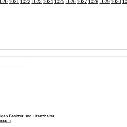
020
1021
1022
1023
1024
1025
1026
1027
1028
1029
1030
1
igen Besitzer und Lizenzhalter.
essum
.