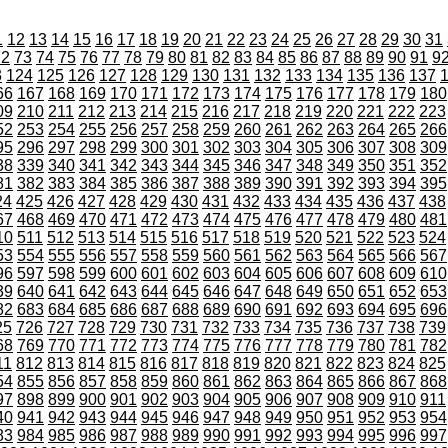
1
12
13
14
15
16
17
18
19
20
21
22
23
24
25
26
27
28
29
30
31
72
73
74
75
76
77
78
79
80
81
82
83
84
85
86
87
88
89
90
91
9
3
124
125
126
127
128
129
130
131
132
133
134
135
136
137
66
167
168
169
170
171
172
173
174
175
176
177
178
179
180
09
210
211
212
213
214
215
216
217
218
219
220
221
222
223
52
253
254
255
256
257
258
259
260
261
262
263
264
265
266
95
296
297
298
299
300
301
302
303
304
305
306
307
308
309
38
339
340
341
342
343
344
345
346
347
348
349
350
351
352
81
382
383
384
385
386
387
388
389
390
391
392
393
394
395
24
425
426
427
428
429
430
431
432
433
434
435
436
437
438
67
468
469
470
471
472
473
474
475
476
477
478
479
480
481
10
511
512
513
514
515
516
517
518
519
520
521
522
523
524
53
554
555
556
557
558
559
560
561
562
563
564
565
566
567
96
597
598
599
600
601
602
603
604
605
606
607
608
609
610
39
640
641
642
643
644
645
646
647
648
649
650
651
652
653
82
683
684
685
686
687
688
689
690
691
692
693
694
695
696
25
726
727
728
729
730
731
732
733
734
735
736
737
738
739
68
769
770
771
772
773
774
775
776
777
778
779
780
781
782
11
812
813
814
815
816
817
818
819
820
821
822
823
824
825
54
855
856
857
858
859
860
861
862
863
864
865
866
867
868
97
898
899
900
901
902
903
904
905
906
907
908
909
910
911
40
941
942
943
944
945
946
947
948
949
950
951
952
953
954
83
984
985
986
987
988
989
990
991
992
993
994
995
996
997