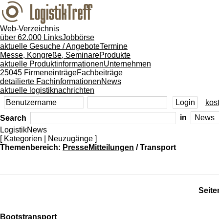
Web-Verzeichnis
über 62.000 Links
Jobbörse
aktuelle Gesuche / Angebote
Termine
Messe, Kongreße, Seminare
Produkte
aktuelle Produktinformationen
Unternehmen
25045 Firmeneinträge
Fachbeiträge
detailierte Fachinformationen
News
aktuelle logistiknachrichten
kost
Search
in
LogistikNews
[
Kategorien
|
Neuzugänge
]
Themenbereich:
PresseMitteilungen
/ Transport
Seite
Bootstransport