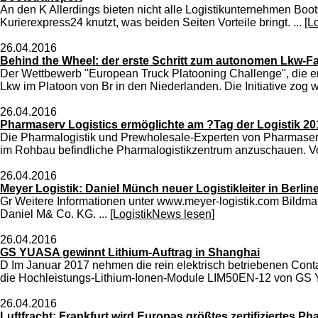
An den K Allerdings bieten nicht alle Logistikunternehmen Boot
Kurierexpress24 knutzt, was beiden Seiten Vorteile bringt. ...
[L
26.04.2016
Behind the Wheel: der erste Schritt zum autonomen Lkw-F
Der Wettbewerb "European Truck Platooning Challenge", die erst
Lkw im Platoon von Br in den Niederlanden. Die Initiative zog w
26.04.2016
Pharmaserv Logistics ermöglichte am ?Tag der Logistik 201
Die Pharmalogistik und Prewholesale-Experten von Pharmaserv 
im Rohbau befindliche Pharmalogistikzentrum anzuschauen. V
26.04.2016
Meyer Logistik: Daniel Münch neuer Logistikleiter in Berli
Gr Weitere Informationen unter www.meyer-logistik.com Bildma
Daniel M& Co. KG. ...
[LogistikNews lesen]
26.04.2016
GS YUASA gewinnt Lithium-Auftrag in Shanghai
D Im Januar 2017 nehmen die rein elektrisch betriebenen Cont
die Hochleistungs-Lithium-Ionen-Module LIM50EN-12 von GS Y
26.04.2016
Luftfracht: Frankfurt wird Europas größtes zertifiziertes P