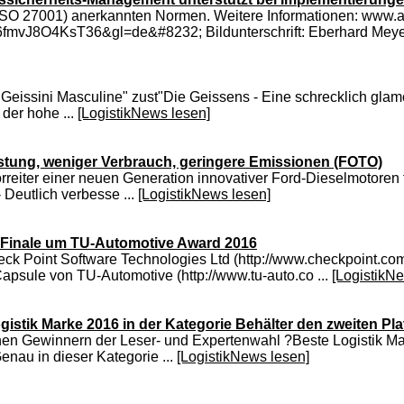
 (ISO 27001) anerkannten Normen. Weitere Informationen: www.apa
D6fmvJ8O4KsT36&gl=de&#8232; Bildunterschrift: Eberhard Meyer 
eissini Masculine" zust"Die Geissens - Eine schrecklich glamo
 der hohe ...
[LogistikNews lesen]
stung, weniger Verbrauch, geringere Emissionen (FOTO)
Vorreiter einer neuen Generation innovativer Ford-Dieselmotoren
 Deutlich verbesse ...
[LogistikNews lesen]
 Finale um TU-Automotive Award 2016
Check Point Software Technologies Ltd (http://www.checkpoint.
apsule von TU-Automotive (http://www.tu-auto.co ...
[LogistikN
gistik Marke 2016 in der Kategorie Behälter den zweiten Pla
hen Gewinnern der Leser- und Expertenwahl ?Beste Logistik Mar
nau in dieser Kategorie ...
[LogistikNews lesen]