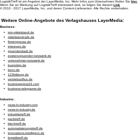
LogistikTreff ist ein Angebot der LayerMedia, Inc. Mehr Infos zum Unternehmen finden Sie
hier.
Wenn Sie an Werbung auf LogistikTreff interessiert sind, so folgen Sie diesem
Link
© 2010 - 2017 LayerMedia, Inc. und deren Content-Lieferanten. Alle Rechte vorbehalten.
Weitere Online-Angebote des Verlagshauses LayerMedia:
Business:
join-mittelstand.de
mittelstandcafe.de
firmenpresse.de
interexpo.de
gruenderstadt.de
existenzgruender-netzwerk.de
unternehmer-netzwerk.de
buerotipp.de
bonx.de
123bildung.de
vertriebsoffice.de
businesspress24.com
business-telegramm.de
Industrie:
news-in-industry.com
news-in-industry.de
industrietreff.de
packtreff.de
blechtreff.de
automatisierungstreff.de
innovations-intelligenz.de
logistiktreff.de