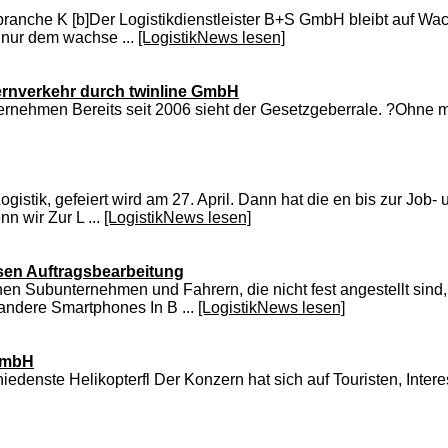
telbranche K [b]Der Logistikdienstleister B+S GmbH bleibt auf
t nur dem wachse ...
[LogistikNews lesen]
ernverkehr durch twinline GmbH
rnehmen Bereits seit 2006 sieht der Gesetzgeberrale. ?Ohne
tik, gefeiert wird am 27. April. Dann hat die en bis zur Job- un
n wir Zur L ...
[LogistikNews lesen]
osen Auftragsbearbeitung
n Subunternehmen und Fahrern, die nicht fest angestellt sind, d
andere Smartphones In B ...
[LogistikNews lesen]
 GmbH
edenste Helikopterfl Der Konzern hat sich auf Touristen, Inter