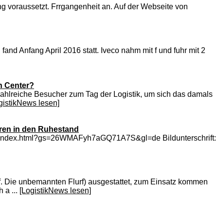
ng voraussetzt. Frrgangenheit an. Auf der Webseite von
nd Anfang April 2016 statt. Iveco nahm mit f und fuhr mit 2
n Center?
zahlreiche Besucher zum Tag der Logistik, um sich das damals
gistikNews lesen]
hren in den Ruhestand
ixxio/index.html?gs=26WMAFyh7aGQ71A7S&gl=de Bildunterschrift:
f. Die unbemannten Flurf) ausgestattet, zum Einsatz kommen
 a ...
[LogistikNews lesen]