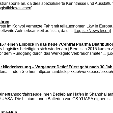
stransporte an, da dies spezialisierte Kenntnisse und Ausstattu
ogistikNews lesen]
ahren
e im Konvoi vernetzte Fahrt mit teilautonomen Lkw in Europa, fa
eltweite Aufmerksamkeit auf sich, da d ...
[LogistikNews lesen]
6? einen Einblick in das neue ?Central Pharma Distributio
Logistics beteiligten sich wieder am j Bereits in 2015 kamen 
or dem Rundgang durch das Werksgelorverbrauchsmater ...
[Lo
ner Niederlassung – Vorgänger Detlef Fürst geht nach 30 Ja
terial finden Sie hier: https://mainblick.pixx.io/workspace/p
ainertransportfahrzeuge ihren Betrieb am Hafen in Shanghai au
UASA. Die Lithium-Ionen Batterien von GS YUASA eignen sich
harma-Hub