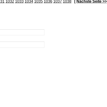
031
1032
1033
1034
1035
1036
1037
1038
[
Nächste Seite >>