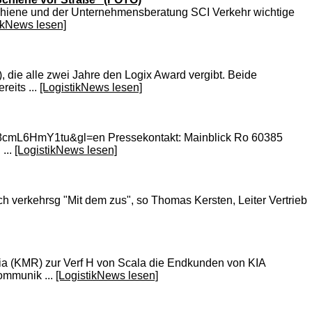
 Schiene und der Unternehmensberatung SCI Verkehr wichtige
ikNews lesen]
 die alle zwei Jahre den Logix Award vergibt. Beide
eits ...
[LogistikNews lesen]
G168cmL6HmY1tu&gl=en Pressekontakt: Mainblick Ro 60385
...
[LogistikNews lesen]
h verkehrsg "Mit dem zus", so Thomas Kersten, Leiter Vertrieb
a (KMR) zur Verf H von Scala die Endkunden von KIA
ommunik ...
[LogistikNews lesen]