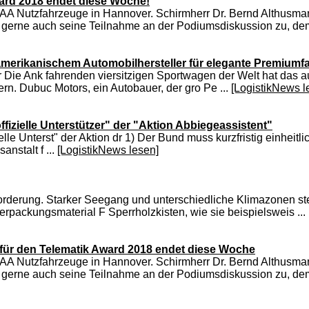
ward 2018 endet diese Woche!
r IAA Nutzfahrzeuge in Hannover. Schirmherr Dr. Bernd Althusm
 gerne auch seine Teilnahme an der Podiumsdiskussion zu, dem
amerikanischem Automobilhersteller für elegante Premiumf
cher Die Ank fahrenden viersitzigen Sportwagen der Welt hat da
ern. Dubuc Motors, ein Autobauer, der gro Pe ...
[LogistikNews l
fizielle Unterstützer" der "Aktion Abbiegeassistent"
lle Unterst" der Aktion dr 1) Der Bund muss kurzfristig einheitl
nstalt f ...
[LogistikNews lesen]
orderung. Starker Seegang und unterschiedliche Klimazonen ste
erpackungsmaterial F Sperrholzkisten, wie sie beispielsweis ...
t für den Telematik Award 2018 endet diese Woche
r IAA Nutzfahrzeuge in Hannover. Schirmherr Dr. Bernd Althusm
 gerne auch seine Teilnahme an der Podiumsdiskussion zu, dem