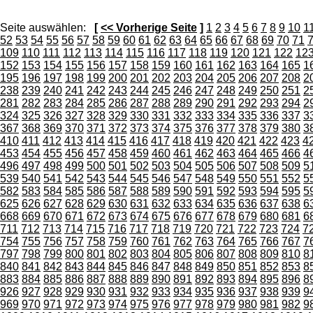
Seite auswählen:
[
<< Vorherige Seite
]
1
2
3
4
5
6
7
8
9
10
1
52
53
54
55
56
57
58
59
60
61
62
63
64
65
66
67
68
69
70
71
109
110
111
112
113
114
115
116
117
118
119
120
121
122
12
152
153
154
155
156
157
158
159
160
161
162
163
164
165
1
195
196
197
198
199
200
201
202
203
204
205
206
207
208
2
238
239
240
241
242
243
244
245
246
247
248
249
250
251
2
281
282
283
284
285
286
287
288
289
290
291
292
293
294
2
324
325
326
327
328
329
330
331
332
333
334
335
336
337
3
367
368
369
370
371
372
373
374
375
376
377
378
379
380
3
410
411
412
413
414
415
416
417
418
419
420
421
422
423
4
453
454
455
456
457
458
459
460
461
462
463
464
465
466
4
496
497
498
499
500
501
502
503
504
505
506
507
508
509
5
539
540
541
542
543
544
545
546
547
548
549
550
551
552
5
582
583
584
585
586
587
588
589
590
591
592
593
594
595
5
625
626
627
628
629
630
631
632
633
634
635
636
637
638
6
668
669
670
671
672
673
674
675
676
677
678
679
680
681
6
711
712
713
714
715
716
717
718
719
720
721
722
723
724
7
754
755
756
757
758
759
760
761
762
763
764
765
766
767
7
797
798
799
800
801
802
803
804
805
806
807
808
809
810
8
840
841
842
843
844
845
846
847
848
849
850
851
852
853
8
883
884
885
886
887
888
889
890
891
892
893
894
895
896
8
926
927
928
929
930
931
932
933
934
935
936
937
938
939
9
969
970
971
972
973
974
975
976
977
978
979
980
981
982
9