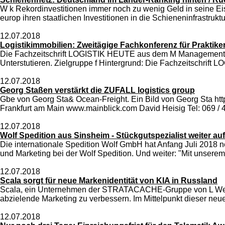
W k Rekordinvestitionen immer noch zu wenig Geld in seine Ei
europ ihren staatlichen Investitionen in die Schieneninfrastruk
12.07.2018
Logistikimmobilien: Zweitägige Fachkonferenz für Praktike
Die Fachzeitschrift LOGISTIK HEUTE aus dem M Management Foru
Unterstutieren. Zielgruppe f Hintergrund: Die Fachzeitschrift
12.07.2018
Georg Staßen verstärkt die ZUFALL logistics group
Gbe von Georg Sta& Ocean-Freight. Ein Bild von Georg Sta h
Frankfurt am Main www.mainblick.com David Heisig Tel: 069 / 
12.07.2018
Wolf Spedition aus Sinsheim - Stückgutspezialist weiter au
Die internationale Spedition Wolf GmbH hat Anfang Juli 2018 
und Marketing bei der Wolf Spedition. Und weiter: "Mit unserem 
12.07.2018
Scala sorgt für neue Markenidentität von KIA in Russland
Scala, ein Unternehmen der STRATACACHE-Gruppe von L Werbe
abzielende Marketing zu verbessern. Im Mittelpunkt dieser neu
12.07.2018