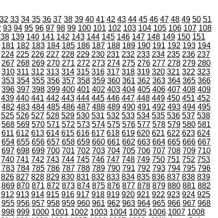
32
33
34
35
36
37
38
39
40
41
42
43
44
45
46
47
48
49
50
51
2
93
94
95
96
97
98
99
100
101
102
103
104
105
106
107
108
138
139
140
141
142
143
144
145
146
147
148
149
150
151
181
182
183
184
185
186
187
188
189
190
191
192
193
194
224
225
226
227
228
229
230
231
232
233
234
235
236
237
267
268
269
270
271
272
273
274
275
276
277
278
279
280
310
311
312
313
314
315
316
317
318
319
320
321
322
323
353
354
355
356
357
358
359
360
361
362
363
364
365
366
396
397
398
399
400
401
402
403
404
405
406
407
408
409
439
440
441
442
443
444
445
446
447
448
449
450
451
452
482
483
484
485
486
487
488
489
490
491
492
493
494
495
525
526
527
528
529
530
531
532
533
534
535
536
537
538
568
569
570
571
572
573
574
575
576
577
578
579
580
581
611
612
613
614
615
616
617
618
619
620
621
622
623
624
654
655
656
657
658
659
660
661
662
663
664
665
666
667
697
698
699
700
701
702
703
704
705
706
707
708
709
710
740
741
742
743
744
745
746
747
748
749
750
751
752
753
783
784
785
786
787
788
789
790
791
792
793
794
795
796
826
827
828
829
830
831
832
833
834
835
836
837
838
839
869
870
871
872
873
874
875
876
877
878
879
880
881
882
912
913
914
915
916
917
918
919
920
921
922
923
924
925
955
956
957
958
959
960
961
962
963
964
965
966
967
968
998
999
1000
1001
1002
1003
1004
1005
1006
1007
1008