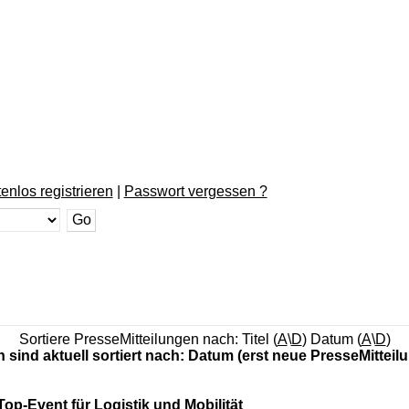
enlos registrieren
|
Passwort vergessen ?
Sortiere PresseMitteilungen nach: Titel (
A
\
D
) Datum (
A
\
D
)
n sind aktuell sortiert nach: Datum (erst neue PresseMitteil
p-Event für Logistik und Mobilität