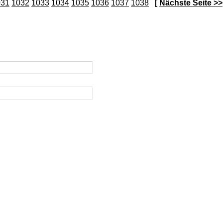
031
1032
1033
1034
1035
1036
1037
1038
[
Nächste Seite >>