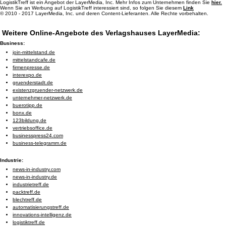
LogistikTreff ist ein Angebot der LayerMedia, Inc. Mehr Infos zum Unternehmen finden Sie
hier.
Wenn Sie an Werbung auf LogistikTreff interessiert sind, so folgen Sie diesem
Link
© 2010 - 2017 LayerMedia, Inc. und deren Content-Lieferanten. Alle Rechte vorbehalten.
Weitere Online-Angebote des Verlagshauses LayerMedia:
Business:
join-mittelstand.de
mittelstandcafe.de
firmenpresse.de
interexpo.de
gruenderstadt.de
existenzgruender-netzwerk.de
unternehmer-netzwerk.de
buerotipp.de
bonx.de
123bildung.de
vertriebsoffice.de
businesspress24.com
business-telegramm.de
Industrie:
news-in-industry.com
news-in-industry.de
industrietreff.de
packtreff.de
blechtreff.de
automatisierungstreff.de
innovations-intelligenz.de
logistiktreff.de