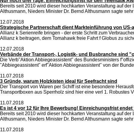
Nur noch drei Tage: Einreichungsfrist für den Telematik A
Bereits seit 2010 wird dieser hochkarten Veranstaltung auf de
Althusmann, Nieders Minister Dr. Bernd Althusmann sagte sehr
12.07.2018
Strategische Partnerschaft dient Markteinführung von US-
Allianz k Serienreife bringen - der erste Schritt zum Verbrau
Allianz k beitragen, dem Tomahawk freie Fahrt f Globus zu sich
12.07.2018
Verbände der Transport-, Logistik- und Busbranche sind "of
Die Verb"Aktion Abbiegeassistent" des Bundesministers f"offizie
"Abbiegeassistent" erf"Aktion Abbiegeassistent" von der Bundesa
11.07.2018
3 Gründe, warum Holzkisten ideal für Seefracht sind
Der Transport von Waren per Schiff ist eine besondere Herausf
Transportboxen aus Sperrholz sind hier eine verl 1. Robustes V
11.07.2018
Es ist 4 vor 12 für Ihre Bewerbung! Einreichungsfrist ende
Bereits seit 2010 wird dieser hochkarten Veranstaltung auf de
Althusmann, Nieders Minister Dr. Bernd Althusmann sagte sehr
11.07.2018