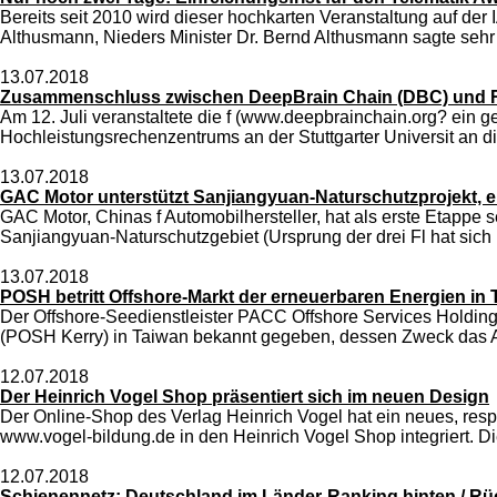
Bereits seit 2010 wird dieser hochkarten Veranstaltung auf de
Althusmann, Nieders Minister Dr. Bernd Althusmann sagte sehr
13.07.2018
Zusammenschluss zwischen DeepBrain Chain (DBC) und RB
Am 12. Juli veranstaltete die f (www.deepbrainchain.org? ein ge
Hochleistungsrechenzentrums an der Stuttgarter Universit an di
13.07.2018
GAC Motor unterstützt Sanjiangyuan-Naturschutzprojekt, e
GAC Motor, Chinas f Automobilhersteller, hat als erste Etap
Sanjiangyuan-Naturschutzgebiet (Ursprung der drei Fl hat sic
13.07.2018
POSH betritt Offshore-Markt der erneuerbaren Energien in 
Der Offshore-Seedienstleister PACC Offshore Services Holding
(POSH Kerry) in Taiwan bekannt gegeben, dessen Zweck das Ange
12.07.2018
Der Heinrich Vogel Shop präsentiert sich im neuen Design
Der Online-Shop des Verlag Heinrich Vogel hat ein neues, res
www.vogel-bildung.de in den Heinrich Vogel Shop integriert. D
12.07.2018
Schienennetz: Deutschland im Länder-Ranking hinten / Rüc