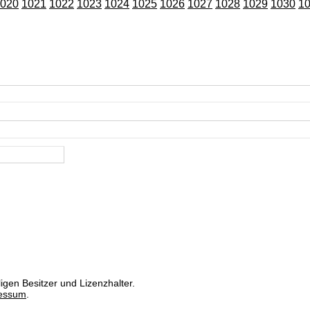
020
1021
1022
1023
1024
1025
1026
1027
1028
1029
1030
1
igen Besitzer und Lizenzhalter.
essum
.