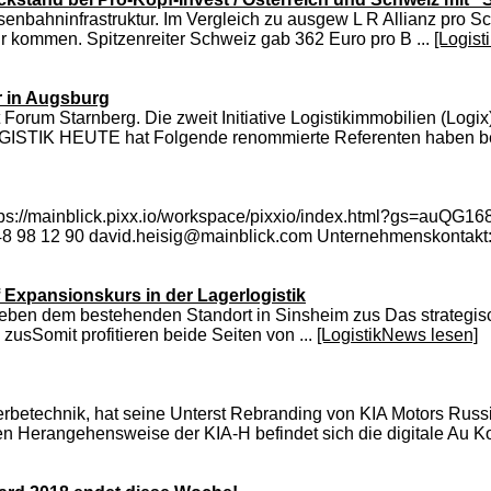
senbahninfrastruktur. Im Vergleich zu ausgew L R Allianz pro
tur kommen. Spitzenreiter Schweiz gab 362 Euro pro B ...
[Logist
r in Augsburg
m Starnberg. Die zweit Initiative Logistikimmobilien (Logix),
 LOGISTIK HEUTE hat Folgende renommierte Referenten haben ber
ttps://mainblick.pixx.io/workspace/pixxio/index.html?gs=auQ
48 98 12 90 david.heisig@mainblick.com Unternehmenskontakt: 
f Expansionskurs in der Lagerlogistik
neben dem bestehenden Standort in Sinsheim zus Das strategisc
zusSomit profitieren beide Seiten von ...
[LogistikNews lesen]
technik, hat seine Unterst Rebranding von KIA Motors Russi
en Herangehensweise der KIA-H befindet sich die digitale Au K