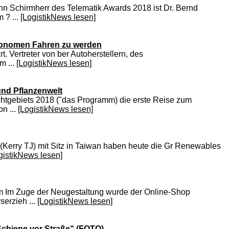
ann Schirmherr des Telematik Awards 2018 ist Dr. Bernd
 ? ...
[LogistikNews lesen]
tonomen Fahren zu werden
. Vertreter von ber Autoherstellern, des
m ...
[LogistikNews lesen]
und Pflanzenwelt
htgebiets 2018 ("das Programm) die erste Reise zum
n ...
[LogistikNews lesen]
(Kerry TJ) mit Sitz in Taiwan haben heute die Gr Renewables
gistikNews lesen]
rm Im Zuge der Neugestaltung wurde der Online-Shop
serzieh ...
[LogistikNews lesen]
Schiene vor Straße" (FOTO)