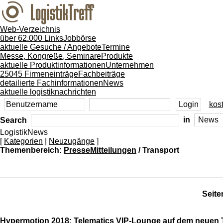
Web-Verzeichnis
über 62.000 Links
Jobbörse
aktuelle Gesuche / Angebote
Termine
Messe, Kongreße, Seminare
Produkte
aktuelle Produktinformationen
Unternehmen
25045 Firmeneinträge
Fachbeiträge
detailierte Fachinformationen
News
aktuelle logistiknachrichten
kost
Search
in
LogistikNews
[
Kategorien
|
Neuzugänge
]
Themenbereich:
PresseMitteilungen
/ Transport
Seite
Hypermotion 2018: Telematics VIP-Lounge auf dem neuen To