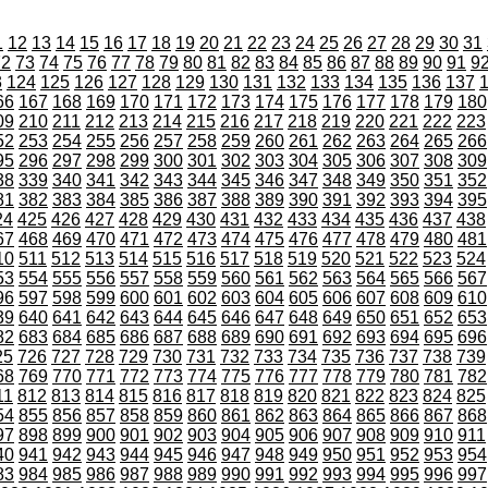
1
12
13
14
15
16
17
18
19
20
21
22
23
24
25
26
27
28
29
30
31
72
73
74
75
76
77
78
79
80
81
82
83
84
85
86
87
88
89
90
91
9
3
124
125
126
127
128
129
130
131
132
133
134
135
136
137
66
167
168
169
170
171
172
173
174
175
176
177
178
179
180
09
210
211
212
213
214
215
216
217
218
219
220
221
222
223
52
253
254
255
256
257
258
259
260
261
262
263
264
265
266
95
296
297
298
299
300
301
302
303
304
305
306
307
308
309
38
339
340
341
342
343
344
345
346
347
348
349
350
351
352
81
382
383
384
385
386
387
388
389
390
391
392
393
394
395
24
425
426
427
428
429
430
431
432
433
434
435
436
437
438
67
468
469
470
471
472
473
474
475
476
477
478
479
480
481
10
511
512
513
514
515
516
517
518
519
520
521
522
523
524
53
554
555
556
557
558
559
560
561
562
563
564
565
566
567
96
597
598
599
600
601
602
603
604
605
606
607
608
609
610
39
640
641
642
643
644
645
646
647
648
649
650
651
652
653
82
683
684
685
686
687
688
689
690
691
692
693
694
695
696
25
726
727
728
729
730
731
732
733
734
735
736
737
738
739
68
769
770
771
772
773
774
775
776
777
778
779
780
781
782
11
812
813
814
815
816
817
818
819
820
821
822
823
824
825
54
855
856
857
858
859
860
861
862
863
864
865
866
867
868
97
898
899
900
901
902
903
904
905
906
907
908
909
910
911
40
941
942
943
944
945
946
947
948
949
950
951
952
953
954
83
984
985
986
987
988
989
990
991
992
993
994
995
996
997