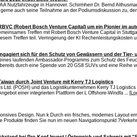
r IAA Nutzfahrzeuge in Hannover. Schirmherr Dr. Bernd Althusm
 gerne auch seine Teilnahme an der Podiumsdiskussion zu, dem
VC (Robert Bosch Venture Capital) um ein Pionier im au
meinsames Treffen mit Robert Bosch Venture Capital in Stuttgart
esem Treffen teil. Verringerung der KI Rechenleistungskosten u
ngagiert sich für den Schutz von Gewässern und der Tier- 
pe seines laufenden Ambassador-Programms zum Schutz des Feuc
h bereits durch eine Spende von 20 GS8 SUVs und eine Reihe vo
Taiwan durch Joint Venture mit Kerry TJ Logistics
s Ltd. (POSH) und das Logistikunternehmen Kerry TJ Logistics 
bot einer integrierten Plattform der L Offshore-Windfa ...
[Lo
ponsives Design. Nun k Durch ein frisches, modernes Layout e
ie Produkte finden Sie nun im neuen Navigationspunkt ?Verkehr
kstand bei Pro-Kopf-Invest / Österreich und Schweiz mit "