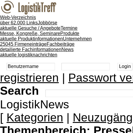
Web-Verzeichnis
über 62.000 Links
Jobbörse
aktuelle Gesuche / Angebote
Termine
Messe, Kongreße, Seminare
Produkte
aktuelle Produktinformationen
Unternehmen
25045 Firmeneinträge
Fachbeiträge
detailierte Fachinformationen
News
aktuelle logistiknachrichten
registrieren
|
Passwort ve
Search
LogistikNews
[
Kategorien
|
Neuzugäng
Themenbereich:
Presse