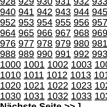
928
929
930
931
932
93
940
941
942
943
944
94
952
953
954
955
956
95
964
965
966
967
968
96
976
977
978
979
980
98
988
989
990
991
992
99
1000
1001
1002
1003
10
1010
1011
1012
1013
10
1020
1021
1022
1023
10
1030
1031
1032
1033
10
Nächste Seite >>
]