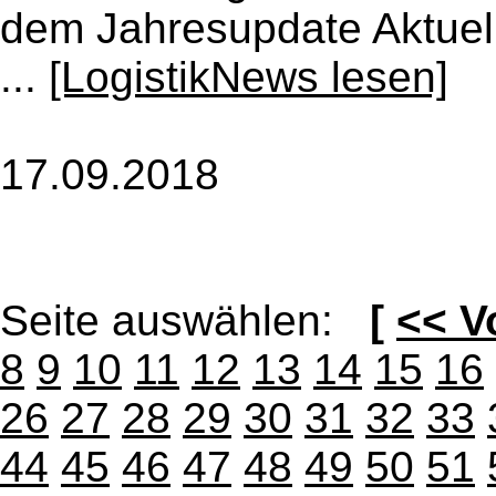
dem Jahresupdate Aktuel
...
[LogistikNews lesen]
17.09.2018
Seite auswählen:
[
<< V
8
9
10
11
12
13
14
15
16
26
27
28
29
30
31
32
33
44
45
46
47
48
49
50
51