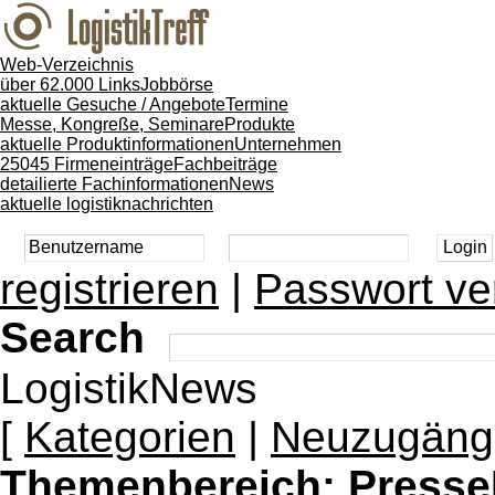
Web-Verzeichnis
über 62.000 Links
Jobbörse
aktuelle Gesuche / Angebote
Termine
Messe, Kongreße, Seminare
Produkte
aktuelle Produktinformationen
Unternehmen
25045 Firmeneinträge
Fachbeiträge
detailierte Fachinformationen
News
aktuelle logistiknachrichten
registrieren
|
Passwort ve
Search
LogistikNews
[
Kategorien
|
Neuzugäng
Themenbereich:
Presse