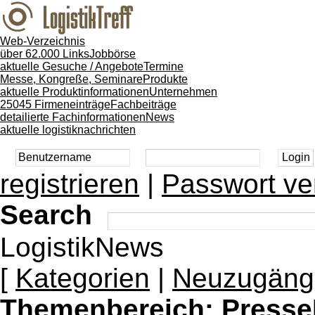
Web-Verzeichnis
über 62.000 Links
Jobbörse
aktuelle Gesuche / Angebote
Termine
Messe, Kongreße, Seminare
Produkte
aktuelle Produktinformationen
Unternehmen
25045 Firmeneinträge
Fachbeiträge
detailierte Fachinformationen
News
aktuelle logistiknachrichten
registrieren
|
Passwort ve
Search
LogistikNews
[
Kategorien
|
Neuzugäng
Themenbereich:
Presse