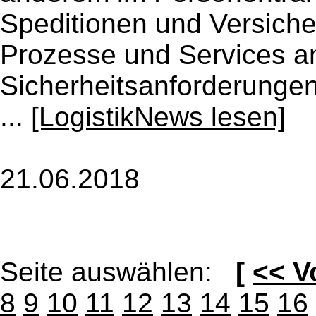
Speditionen und Versiche
Prozesse und Services an
Sicherheitsanforderunge
...
[LogistikNews lesen]
21.06.2018
Seite auswählen:
[
<< V
8
9
10
11
12
13
14
15
16