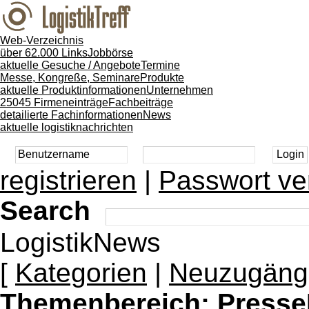
Web-Verzeichnis
über 62.000 Links
Jobbörse
aktuelle Gesuche / Angebote
Termine
Messe, Kongreße, Seminare
Produkte
aktuelle Produktinformationen
Unternehmen
25045 Firmeneinträge
Fachbeiträge
detailierte Fachinformationen
News
aktuelle logistiknachrichten
registrieren
|
Passwort ve
Search
LogistikNews
[
Kategorien
|
Neuzugäng
Themenbereich:
Presse