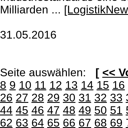
Milliarden ...
[LogistikNew
31.05.2016
Seite auswählen:
[
<< V
8
9
10
11
12
13
14
15
16
26
27
28
29
30
31
32
33
44
45
46
47
48
49
50
51
62
63
64
65
66
67
68
69