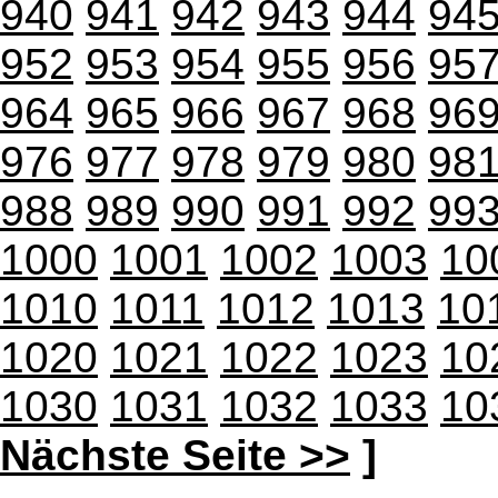
940
941
942
943
944
94
952
953
954
955
956
95
964
965
966
967
968
96
976
977
978
979
980
98
988
989
990
991
992
99
1000
1001
1002
1003
10
1010
1011
1012
1013
10
1020
1021
1022
1023
10
1030
1031
1032
1033
10
Nächste Seite >>
]