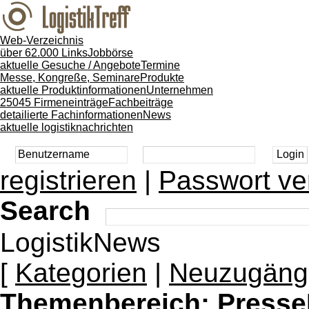
Web-Verzeichnis
über 62.000 Links
Jobbörse
aktuelle Gesuche / Angebote
Termine
Messe, Kongreße, Seminare
Produkte
aktuelle Produktinformationen
Unternehmen
25045 Firmeneinträge
Fachbeiträge
detailierte Fachinformationen
News
aktuelle logistiknachrichten
registrieren
|
Passwort ve
Search
LogistikNews
[
Kategorien
|
Neuzugäng
Themenbereich:
Presse