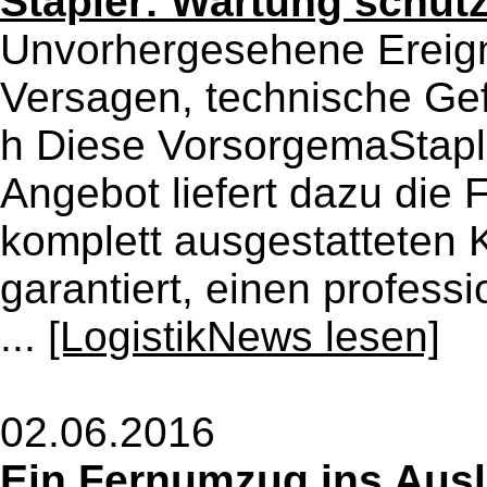
Stapler: Wartung schütz
Unvorhergesehene Ereign
Versagen, technische Ge
h Diese VorsorgemaStaple
Angebot liefert dazu di
komplett ausgestatteten 
garantiert, einen profess
...
[LogistikNews lesen]
02.06.2016
Ein Fernumzug ins Ausla