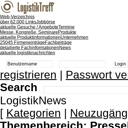
Web-Verzeichnis
über 62.000 Links
Jobbörse
aktuelle Gesuche / Angebote
Termine
Messe, Kongreße, Seminare
Produkte
aktuelle Produktinformationen
Unternehmen
25045 Firmeneinträge
Fachbeiträge
detailierte Fachinformationen
News
aktuelle logistiknachrichten
registrieren
|
Passwort ve
Search
LogistikNews
[
Kategorien
|
Neuzugäng
Themenbereich:
Presse