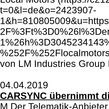
t=0&l=de&o=2423907-
1&h=810805009&u=htt
2F%3Ft%3D0%26l%3De
1%26h%3D3045234143%
%252F%252Flocalmotor
von LM Industries Group I
04.04.2019
CARSYNC übernimmt die
M Der Telematik-Anbiet