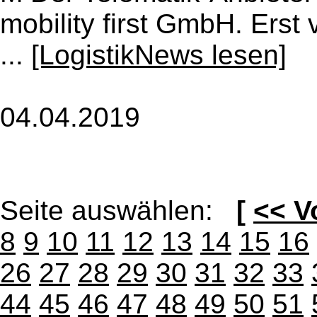
mobility first GmbH. Erst
...
[LogistikNews lesen]
04.04.2019
Seite auswählen:
[
<< V
8
9
10
11
12
13
14
15
16
26
27
28
29
30
31
32
33
44
45
46
47
48
49
50
51