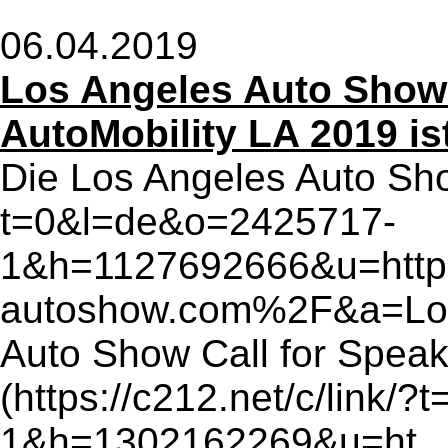
06.04.2019
Los Angeles Auto Show:
AutoMobility LA 2019 ist
Die Los Angeles Auto Show
t=0&l=de&o=2425717-
1&h=1127692666&u=ht
autoshow.com%2F&a=Lo
Auto Show Call for Speak
(https://c212.net/c/link
1&h=1302162269&u=ht .