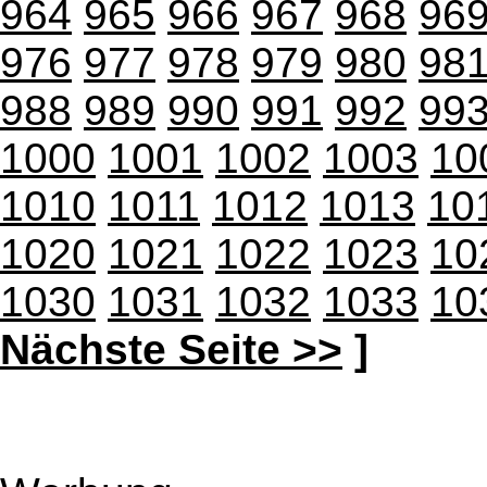
964
965
966
967
968
96
976
977
978
979
980
98
988
989
990
991
992
99
1000
1001
1002
1003
10
1010
1011
1012
1013
10
1020
1021
1022
1023
10
1030
1031
1032
1033
10
Nächste Seite >>
]