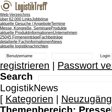
Web-Verzeichnis
über 62.000 Links
Jobbörse
aktuelle Gesuche / Angebote
Termine
Messe, Kongreße, Seminare
Produkte
aktuelle Produktinformationen
Unternehmen
25045 Firmeneinträge
Fachbeiträge
detailierte Fachinformationen
News
aktuelle logistiknachrichten
registrieren
|
Passwort ve
Search
LogistikNews
[
Kategorien
|
Neuzugäng
Themenbereich:
Presse