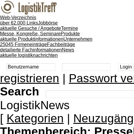
Web-Verzeichnis
über 62.000 Links
Jobbörse
aktuelle Gesuche / Angebote
Termine
Messe, Kongreße, Seminare
Produkte
aktuelle Produktinformationen
Unternehmen
25045 Firmeneinträge
Fachbeiträge
detailierte Fachinformationen
News
aktuelle logistiknachrichten
registrieren
|
Passwort ve
Search
LogistikNews
[
Kategorien
|
Neuzugäng
Themenbereich:
Presse