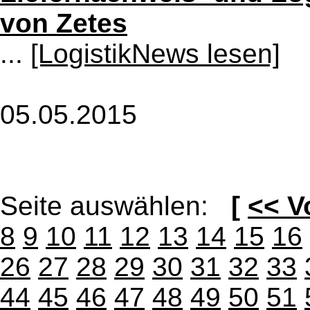
von Zetes
...
[LogistikNews lesen]
05.05.2015
Seite auswählen:
[
<< V
8
9
10
11
12
13
14
15
16
26
27
28
29
30
31
32
33
44
45
46
47
48
49
50
51