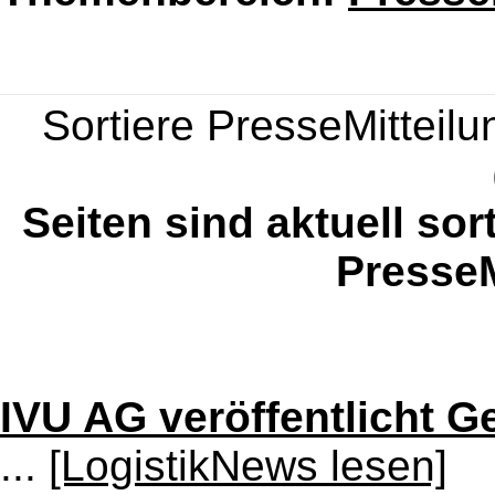
Sortiere PresseMitteilun
Seiten sind aktuell sor
PresseM
IVU AG veröffentlicht G
...
[LogistikNews lesen]