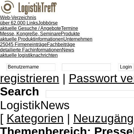
Web-Verzeichnis
über 62.000 Links
Jobbörse
aktuelle Gesuche / Angebote
Termine
Messe, Kongreße, Seminare
Produkte
aktuelle Produktinformationen
Unternehmen
25045 Firmeneinträge
Fachbeiträge
detailierte Fachinformationen
News
aktuelle logistiknachrichten
registrieren
|
Passwort ve
Search
LogistikNews
[
Kategorien
|
Neuzugäng
Themenbereich:
Presse