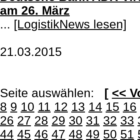
am 26. März
...
[LogistikNews lesen]
21.03.2015
Seite auswählen:
[
<< V
8
9
10
11
12
13
14
15
16
26
27
28
29
30
31
32
33
44
45
46
47
48
49
50
51