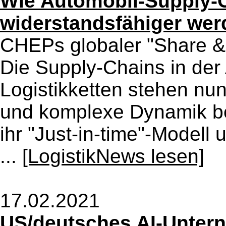
Wie Automobil-Supply-C
widerstandsfähiger wer
CHEPs globaler "Share &
Die Supply-Chains in der
Logistikketten stehen nu
und komplexe Dynamik bed
ihr "Just-in-time"-Modell
...
[LogistikNews lesen]
17.02.2021
US/deutsches AI-Untern