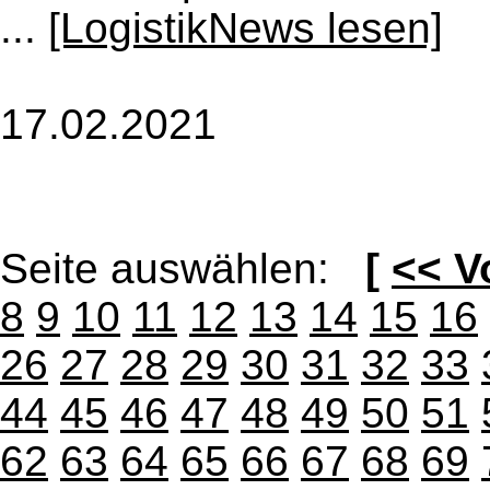
...
[LogistikNews lesen]
17.02.2021
Seite auswählen:
[
<< V
8
9
10
11
12
13
14
15
16
26
27
28
29
30
31
32
33
44
45
46
47
48
49
50
51
62
63
64
65
66
67
68
69