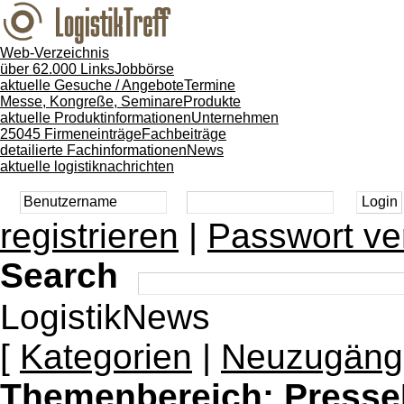
Web-Verzeichnis
über 62.000 Links
Jobbörse
aktuelle Gesuche / Angebote
Termine
Messe, Kongreße, Seminare
Produkte
aktuelle Produktinformationen
Unternehmen
25045 Firmeneinträge
Fachbeiträge
detailierte Fachinformationen
News
aktuelle logistiknachrichten
registrieren
|
Passwort ve
Search
LogistikNews
[
Kategorien
|
Neuzugäng
Themenbereich:
Presse