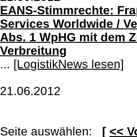
EANS-Stimmrechte: Frap
Services Worldwide / V
Abs. 1 WpHG mit dem Zi
Verbreitung
...
[LogistikNews lesen]
21.06.2012
Seite auswählen:
[
<< V