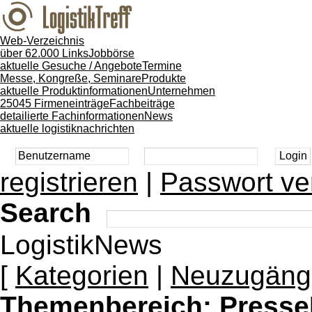
Web-Verzeichnis
über 62.000 Links
Jobbörse
aktuelle Gesuche / Angebote
Termine
Messe, Kongreße, Seminare
Produkte
aktuelle Produktinformationen
Unternehmen
25045 Firmeneinträge
Fachbeiträge
detailierte Fachinformationen
News
aktuelle logistiknachrichten
registrieren
|
Passwort ve
Search
LogistikNews
[
Kategorien
|
Neuzugäng
Themenbereich:
Presse