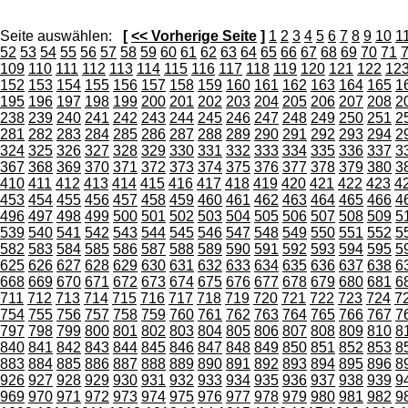
Seite auswählen:
[
<< Vorherige Seite
]
1
2
3
4
5
6
7
8
9
10
1
52
53
54
55
56
57
58
59
60
61
62
63
64
65
66
67
68
69
70
71
109
110
111
112
113
114
115
116
117
118
119
120
121
122
12
152
153
154
155
156
157
158
159
160
161
162
163
164
165
1
195
196
197
198
199
200
201
202
203
204
205
206
207
208
2
238
239
240
241
242
243
244
245
246
247
248
249
250
251
2
281
282
283
284
285
286
287
288
289
290
291
292
293
294
2
324
325
326
327
328
329
330
331
332
333
334
335
336
337
3
367
368
369
370
371
372
373
374
375
376
377
378
379
380
3
410
411
412
413
414
415
416
417
418
419
420
421
422
423
4
453
454
455
456
457
458
459
460
461
462
463
464
465
466
4
496
497
498
499
500
501
502
503
504
505
506
507
508
509
5
539
540
541
542
543
544
545
546
547
548
549
550
551
552
5
582
583
584
585
586
587
588
589
590
591
592
593
594
595
5
625
626
627
628
629
630
631
632
633
634
635
636
637
638
6
668
669
670
671
672
673
674
675
676
677
678
679
680
681
6
711
712
713
714
715
716
717
718
719
720
721
722
723
724
7
754
755
756
757
758
759
760
761
762
763
764
765
766
767
7
797
798
799
800
801
802
803
804
805
806
807
808
809
810
8
840
841
842
843
844
845
846
847
848
849
850
851
852
853
8
883
884
885
886
887
888
889
890
891
892
893
894
895
896
8
926
927
928
929
930
931
932
933
934
935
936
937
938
939
9
969
970
971
972
973
974
975
976
977
978
979
980
981
982
9