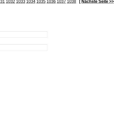
031
1032
1033
1034
1035
1036
1037
1038
[
Nächste Seite >>