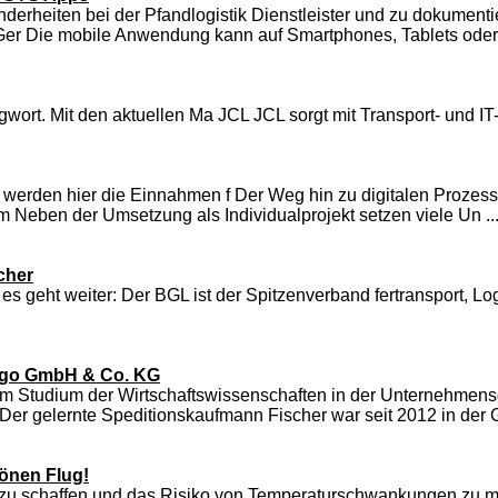
rheiten bei der Pfandlogistik Dienstleister und zu dokument
er Die mobile Anwendung kann auf Smartphones, Tablets oder 
wort. Mit den aktuellen Ma JCL JCL sorgt mit Transport- und IT-
werden hier die Einnahmen f Der Weg hin zu digitalen Prozessen,
 m Neben der Umsetzung als Individualprojekt setzen viele Un ..
cher
es geht weiter: Der BGL ist der Spitzenverband fertransport, Lo
argo GmbH & Co. KG
m Studium der Wirtschaftswissenschaften in der Unternehmens
r gelernte Speditionskaufmann Fischer war seit 2012 in der G
hönen Flug!
u schaffen und das Risiko von Temperaturschwankungen zu mini