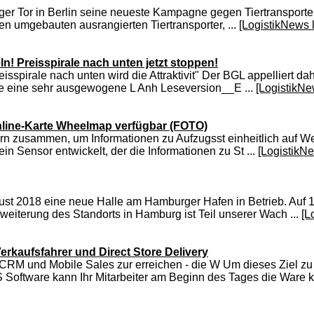
ger Tor in Berlin seine neueste Kampagne gegen Tiertransport
den umgebauten ausrangierten Tiertransporter, ...
[LogistikNews 
n! Preisspirale nach unten jetzt stoppen!
eisspirale nach unten wird die Attraktivit" Der BGL appelliert 
ie eine sehr ausgewogene L Anh Leseversion__E ...
[LogistikNe
nline-Karte Wheelmap verfügbar (FOTO)
ern zusammen, um Informationen zu Aufzugsst einheitlich auf W
 Sensor entwickelt, der die Informationen zu St ...
[LogistikN
t 2018 eine neue Halle am Hamburger Hafen in Betrieb. Auf 12.
weiterung des Standorts in Hamburg ist Teil unserer Wach ...
[L
Verkaufsfahrer und Direct Store Delivery
sCRM und Mobile Sales zur erreichen - die W Um dieses Ziel zu
 Software kann Ihr Mitarbeiter am Beginn des Tages die Ware ko