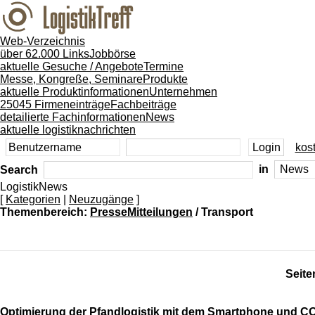
Web-Verzeichnis
über 62.000 Links
Jobbörse
aktuelle Gesuche / Angebote
Termine
Messe, Kongreße, Seminare
Produkte
aktuelle Produktinformationen
Unternehmen
25045 Firmeneinträge
Fachbeiträge
detailierte Fachinformationen
News
aktuelle logistiknachrichten
kost
Search
in
LogistikNews
[
Kategorien
|
Neuzugänge
]
Themenbereich:
PresseMitteilungen
/ Transport
Seite
Optimierung der Pfandlogistik mit dem Smartphone und 