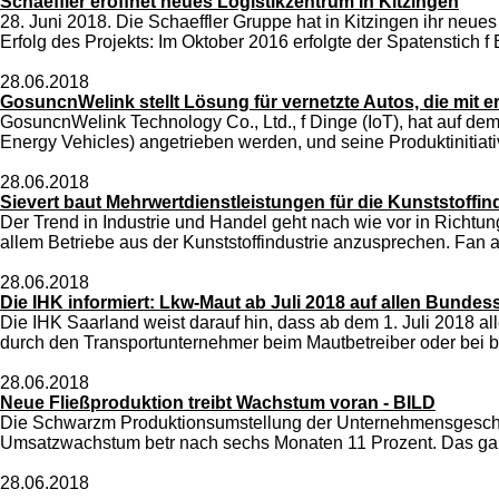
Schaeffler eröffnet neues Logistikzentrum in Kitzingen
28. Juni 2018. Die Schaeffler Gruppe hat in Kitzingen ihr ne
Erfolg des Projekts: Im Oktober 2016 erfolgte der Spatenstich f 
28.06.2018
GosuncnWelink stellt Lösung für vernetzte Autos, die mit 
GosuncnWelink Technology Co., Ltd., f Dinge (IoT), hat auf 
Energy Vehicles) angetrieben werden, und seine Produktinitiati
28.06.2018
Sievert baut Mehrwertdienstleistungen für die Kunststoffin
Der Trend in Industrie und Handel geht nach wie vor in Richtu
allem Betriebe aus der Kunststoffindustrie anzusprechen. Fan
28.06.2018
Die IHK informiert: Lkw-Maut ab Juli 2018 auf allen Bundes
Die IHK Saarland weist darauf hin, dass ab dem 1. Juli 2018 a
durch den Transportunternehmer beim Mautbetreiber oder bei b
28.06.2018
Neue Fließproduktion treibt Wachstum voran - BILD
Die Schwarzm Produktionsumstellung der Unternehmensgeschich
Umsatzwachstum betr nach sechs Monaten 11 Prozent. Das gab 
28.06.2018