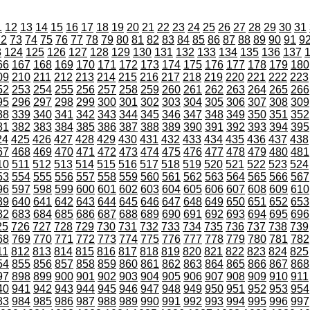
1
12
13
14
15
16
17
18
19
20
21
22
23
24
25
26
27
28
29
30
31
72
73
74
75
76
77
78
79
80
81
82
83
84
85
86
87
88
89
90
91
9
3
124
125
126
127
128
129
130
131
132
133
134
135
136
137
66
167
168
169
170
171
172
173
174
175
176
177
178
179
180
09
210
211
212
213
214
215
216
217
218
219
220
221
222
223
52
253
254
255
256
257
258
259
260
261
262
263
264
265
266
95
296
297
298
299
300
301
302
303
304
305
306
307
308
309
38
339
340
341
342
343
344
345
346
347
348
349
350
351
352
81
382
383
384
385
386
387
388
389
390
391
392
393
394
395
24
425
426
427
428
429
430
431
432
433
434
435
436
437
438
67
468
469
470
471
472
473
474
475
476
477
478
479
480
481
10
511
512
513
514
515
516
517
518
519
520
521
522
523
524
53
554
555
556
557
558
559
560
561
562
563
564
565
566
567
96
597
598
599
600
601
602
603
604
605
606
607
608
609
610
39
640
641
642
643
644
645
646
647
648
649
650
651
652
653
82
683
684
685
686
687
688
689
690
691
692
693
694
695
696
25
726
727
728
729
730
731
732
733
734
735
736
737
738
739
68
769
770
771
772
773
774
775
776
777
778
779
780
781
782
11
812
813
814
815
816
817
818
819
820
821
822
823
824
825
54
855
856
857
858
859
860
861
862
863
864
865
866
867
868
97
898
899
900
901
902
903
904
905
906
907
908
909
910
911
40
941
942
943
944
945
946
947
948
949
950
951
952
953
954
83
984
985
986
987
988
989
990
991
992
993
994
995
996
997