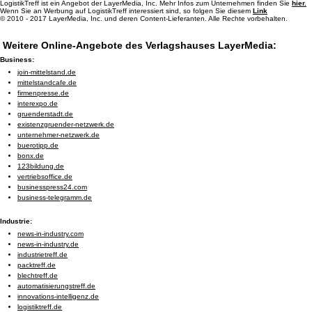
LogistikTreff ist ein Angebot der LayerMedia, Inc. Mehr Infos zum Unternehmen finden Sie
hier.
Wenn Sie an Werbung auf LogistikTreff interessiert sind, so folgen Sie diesem
Link
© 2010 - 2017 LayerMedia, Inc. und deren Content-Lieferanten. Alle Rechte vorbehalten.
Weitere Online-Angebote des Verlagshauses LayerMedia:
Business:
join-mittelstand.de
mittelstandcafe.de
firmenpresse.de
interexpo.de
gruenderstadt.de
existenzgruender-netzwerk.de
unternehmer-netzwerk.de
buerotipp.de
bonx.de
123bildung.de
vertriebsoffice.de
businesspress24.com
business-telegramm.de
Industrie:
news-in-industry.com
news-in-industry.de
industrietreff.de
packtreff.de
blechtreff.de
automatisierungstreff.de
innovations-intelligenz.de
logistiktreff.de