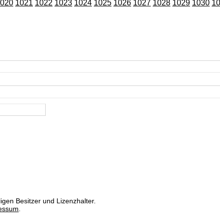
020
1021
1022
1023
1024
1025
1026
1027
1028
1029
1030
1
igen Besitzer und Lizenzhalter.
essum
.