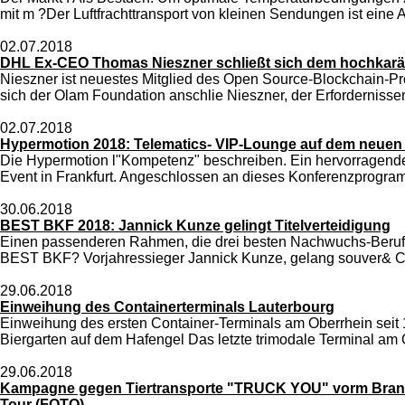
mit m ?Der Luftfrachttransport von kleinen Sendungen ist eine A
02.07.2018
DHL Ex-CEO Thomas Nieszner schließt sich dem hochkarät
Nieszner ist neuestes Mitglied des Open Source-Blockchain-Pro
sich der Olam Foundation anschlie Nieszner, der Erfordernissen
02.07.2018
Hypermotion 2018: Telematics- VIP-Lounge auf dem neuen T
Die Hypermotion l"Kompetenz" beschreiben. Ein hervorragend
Event in Frankfurt. Angeschlossen an dieses Konferenzprogramm
30.06.2018
BEST BKF 2018: Jannick Kunze gelingt Titelverteidigung
Einen passenderen Rahmen, die drei besten Nachwuchs-Berufskr
BEST BKF? Vorjahressieger Jannick Kunze, gelang souver& Co. 
29.06.2018
Einweihung des Containerterminals Lauterbourg
Einweihung des ersten Container-Terminals am Oberrhein seit
Biergarten auf dem Hafengel Das letzte trimodale Terminal am O
29.06.2018
Kampagne gegen Tiertransporte "TRUCK YOU" vorm Brandenb
Tour (FOTO)