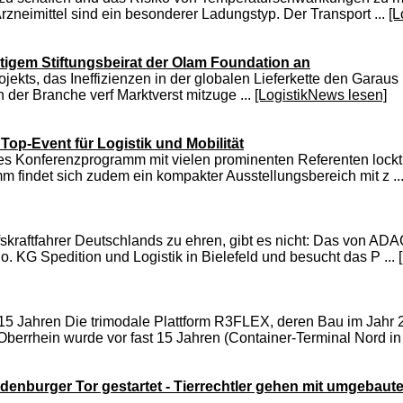
rzneimittel sind ein besonderer Ladungstyp. Der Transport ...
[L
igem Stiftungsbeirat der Olam Foundation an
jekts, das Ineffizienzen in der globalen Lieferkette den Garau
 der Branche verf Marktverst mitzuge ...
[LogistikNews lesen]
op-Event für Logistik und Mobilität
es Konferenzprogramm mit vielen prominenten Referenten loc
 findet sich zudem ein kompakter Ausstellungsbereich mit z ..
aftfahrer Deutschlands zu ehren, gibt es nicht: Das von ADAC
KG Spedition und Logistik in Bielefeld und besucht das P ...
 15 Jahren Die trimodale Plattform R3FLEX, deren Bau im Jahr
berrhein wurde vor fast 15 Jahren (Container-Terminal Nord in 
urger Tor gestartet - Tierrechtler gehen mit umgebauten