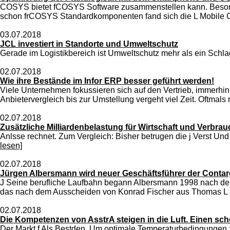
COSYS bietet fCOSYS Software zusammenstellen kann. Besonde
schon frCOSYS Standardkomponenten fand sich die L Mobile G
03.07.2018
JCL investiert in Standorte und Umweltschutz
Gerade im Logistikbereich ist Umweltschutz mehr als ein Schlag
02.07.2018
Wie ihre Bestände im Infor ERP besser geführt werden!
Viele Unternehmen fokussieren sich auf den Vertrieb, immerhin 
Anbietervergleich bis zur Umstellung vergeht viel Zeit. Oftmals
02.07.2018
Zusätzliche Milliardenbelastung für Wirtschaft und Verbrau
Anlsse rechnet. Zum Vergleich: Bisher betrugen die j Verst Und 
lesen]
02.07.2018
Jürgen Albersmann wird neuer Geschäftsführer der Cont
J Seine berufliche Laufbahn begann Albersmann 1998 nach de
das nach dem Ausscheiden von Konrad Fischer aus Thomas L De
02.07.2018
Die Kompetenzen von AsstrA steigen in die Luft. Einen sc
Der Markt f Als Bestden. Um optimale Temperaturbedingungen z