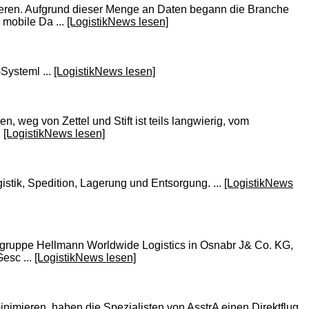
ieren. Aufgrund dieser Menge an Daten begann die Branche
mobile Da ...
[LogistikNews lesen]
Systeml ...
[LogistikNews lesen]
 weg von Zettel und Stift ist teils langwierig, vom
.
[LogistikNews lesen]
gistik, Spedition, Lagerung und Entsorgung. ...
[LogistikNews
gruppe Hellmann Worldwide Logistics in Osnabr J& Co. KG,
esc ...
[LogistikNews lesen]
mieren, haben die Spezialisten von AsstrA einen Direktflug