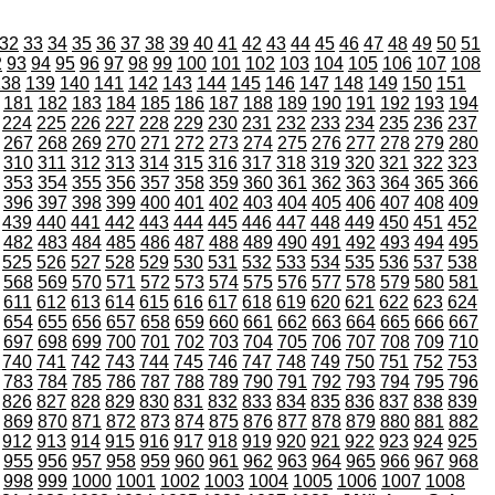
32
33
34
35
36
37
38
39
40
41
42
43
44
45
46
47
48
49
50
51
2
93
94
95
96
97
98
99
100
101
102
103
104
105
106
107
108
138
139
140
141
142
143
144
145
146
147
148
149
150
151
181
182
183
184
185
186
187
188
189
190
191
192
193
194
224
225
226
227
228
229
230
231
232
233
234
235
236
237
267
268
269
270
271
272
273
274
275
276
277
278
279
280
310
311
312
313
314
315
316
317
318
319
320
321
322
323
353
354
355
356
357
358
359
360
361
362
363
364
365
366
396
397
398
399
400
401
402
403
404
405
406
407
408
409
439
440
441
442
443
444
445
446
447
448
449
450
451
452
482
483
484
485
486
487
488
489
490
491
492
493
494
495
525
526
527
528
529
530
531
532
533
534
535
536
537
538
568
569
570
571
572
573
574
575
576
577
578
579
580
581
611
612
613
614
615
616
617
618
619
620
621
622
623
624
654
655
656
657
658
659
660
661
662
663
664
665
666
667
697
698
699
700
701
702
703
704
705
706
707
708
709
710
740
741
742
743
744
745
746
747
748
749
750
751
752
753
783
784
785
786
787
788
789
790
791
792
793
794
795
796
826
827
828
829
830
831
832
833
834
835
836
837
838
839
869
870
871
872
873
874
875
876
877
878
879
880
881
882
912
913
914
915
916
917
918
919
920
921
922
923
924
925
955
956
957
958
959
960
961
962
963
964
965
966
967
968
998
999
1000
1001
1002
1003
1004
1005
1006
1007
1008