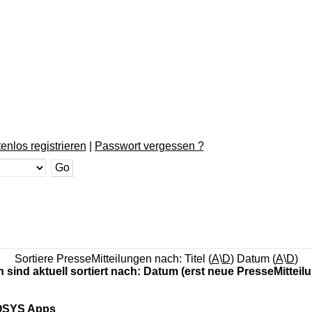
enlos registrieren
|
Passwort vergessen ?
Sortiere PresseMitteilungen nach: Titel (
A
\
D
) Datum (
A
\
D
)
n sind aktuell sortiert nach: Datum (erst neue PresseMitteil
COSYS Apps