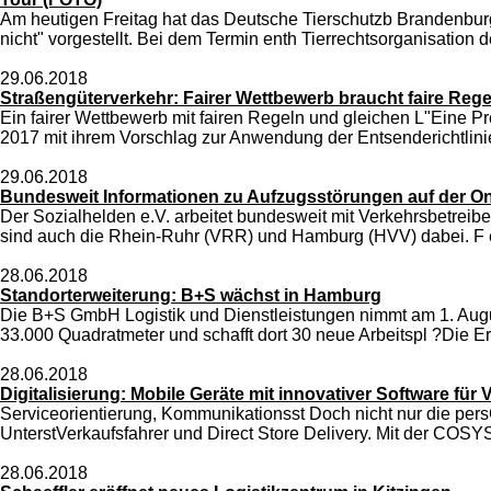
Am heutigen Freitag hat das Deutsche Tierschutzb Brandenbur
nicht" vorgestellt. Bei dem Termin enth Tierrechtsorganisation 
29.06.2018
Straßengüterverkehr: Fairer Wettbewerb braucht faire Regel
Ein fairer Wettbewerb mit fairen Regeln und gleichen L"Eine Pr
2017 mit ihrem Vorschlag zur Anwendung der Entsenderichtlin
29.06.2018
Bundesweit Informationen zu Aufzugsstörungen auf der O
Der Sozialhelden e.V. arbeitet bundesweit mit Verkehrsbetreib
sind auch die Rhein-Ruhr (VRR) und Hamburg (HVV) dabei. F ein
28.06.2018
Standorterweiterung: B+S wächst in Hamburg
Die B+S GmbH Logistik und Dienstleistungen nimmt am 1. Augus
33.000 Quadratmeter und schafft dort 30 neue Arbeitspl ?Die Er
28.06.2018
Digitalisierung: Mobile Geräte mit innovativer Software für 
Serviceorientierung, Kommunikationsst Doch nicht nur die per
UnterstVerkaufsfahrer und Direct Store Delivery. Mit der COSYS
28.06.2018