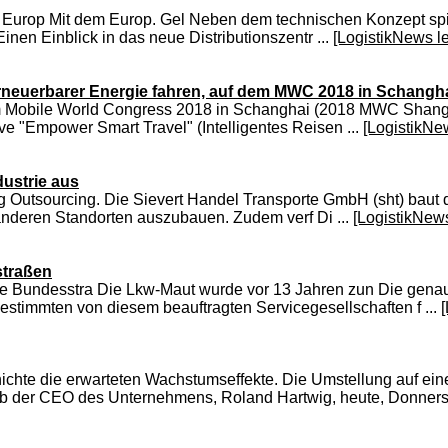
ues Europ Mit dem Europ. Gel Neben dem technischen Konzept s
Einen Einblick in das neue Distributionszentr ...
[LogistikNews l
erneuerbarer Energie fahren, auf dem MWC 2018 in Schangha
dem Mobile World Congress 2018 in Schanghai (2018 MWC Shang
ve "Empower Smart Travel" (Intelligentes Reisen ...
[LogistikNe
dustrie aus
ng Outsourcing. Die Sievert Handel Transporte GmbH (sht) baut
 anderen Standorten auszubauen. Zudem verf Di ...
[LogistikNew
straßen
lle Bundesstra Die Lkw-Maut wurde vor 13 Jahren zun Die genau
estimmten von diesem beauftragten Servicegesellschaften f ...
te die erwarteten Wachstumseffekte. Die Umstellung auf eine
der CEO des Unternehmens, Roland Hartwig, heute, Donnerstag