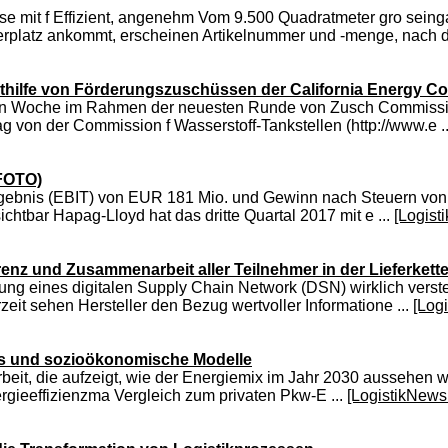
e mit f Effizient, angenehm Vom 9.500 Quadratmeter gro seing
erplatz ankommt, erscheinen Artikelnummer und -menge, nach de
 mithilfe von Förderungszuschüssen der California Energy 
genen Woche im Rahmen der neuesten Runde von Zusch Commissi
g von der Commission f Wasserstoff-Tankstellen (http://www.e .
(FOTO)
gebnis (EBIT) von EUR 181 Mio. und Gewinn nach Steuern von E
tbar Hapag-Lloyd hat das dritte Quartal 2017 mit e ...
[Logist
renz und Zusammenarbeit aller Teilnehmer in der Lieferkett
utung eines digitalen Supply Chain Network (DSN) wirklich ver
eit sehen Hersteller den Bezug wertvoller Informatione ...
[Log
nds und sozioökonomische Modelle
beit, die aufzeigt, wie der Energiemix im Jahr 2030 aussehen
rgieeffizienzma Vergleich zum privaten Pkw-E ...
[LogistikNews