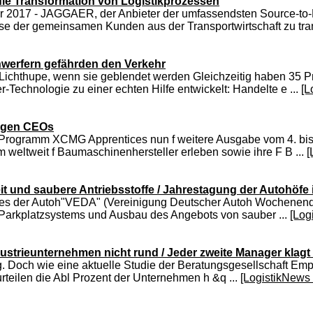
ie Transformation von Logistikprozessen
ber 2017 - JAGGAER, der Anbieter der umfassendsten Source-t
e der gemeinsamen Kunden aus der Transportwirtschaft zu tran
inwerfern gefährden den Verkehr
e Lichthupe, wenn sie geblendet werden Gleichzeitig haben 35 P
-Technologie zu einer echten Hilfe entwickelt: Handelte e ...
[L
tigen CEOs
 Programm XCMG Apprentices nun f weitere Ausgabe vom 4. bis
weltweit f Baumaschinenhersteller erleben sowie ihre F B ...
[
t und saubere Antriebsstoffe / Jahrestagung der Autohöfe 
es der Autoh"VEDA" (Vereinigung Deutscher Autoh Wochenende 
arkplatzsystems und Ausbau des Angebots von sauber ...
[Log
Industrieunternehmen nicht rund / Jeder zweite Manager klag
Erfolg. Doch wie eine aktuelle Studie der Beratungsgesellschaft 
teilen die Abl Prozent der Unternehmen h &q ...
[LogistikNews 