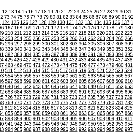
1
12
13
14
15
16
17
18
19
20
21
22
23
24
25
26
27
28
29
30
31
72
73
74
75
76
77
78
79
80
81
82
83
84
85
86
87
88
89
90
91
9
3
124
125
126
127
128
129
130
131
132
133
134
135
136
137
66
167
168
169
170
171
172
173
174
175
176
177
178
179
180
09
210
211
212
213
214
215
216
217
218
219
220
221
222
223
52
253
254
255
256
257
258
259
260
261
262
263
264
265
266
95
296
297
298
299
300
301
302
303
304
305
306
307
308
309
38
339
340
341
342
343
344
345
346
347
348
349
350
351
352
81
382
383
384
385
386
387
388
389
390
391
392
393
394
395
24
425
426
427
428
429
430
431
432
433
434
435
436
437
438
67
468
469
470
471
472
473
474
475
476
477
478
479
480
481
10
511
512
513
514
515
516
517
518
519
520
521
522
523
524
53
554
555
556
557
558
559
560
561
562
563
564
565
566
567
96
597
598
599
600
601
602
603
604
605
606
607
608
609
610
39
640
641
642
643
644
645
646
647
648
649
650
651
652
653
82
683
684
685
686
687
688
689
690
691
692
693
694
695
696
25
726
727
728
729
730
731
732
733
734
735
736
737
738
739
68
769
770
771
772
773
774
775
776
777
778
779
780
781
782
11
812
813
814
815
816
817
818
819
820
821
822
823
824
825
54
855
856
857
858
859
860
861
862
863
864
865
866
867
868
97
898
899
900
901
902
903
904
905
906
907
908
909
910
911
40
941
942
943
944
945
946
947
948
949
950
951
952
953
954
83
984
985
986
987
988
989
990
991
992
993
994
995
996
997