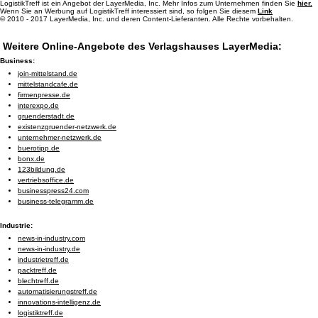
LogistikTreff ist ein Angebot der LayerMedia, Inc. Mehr Infos zum Unternehmen finden Sie
hier.
Wenn Sie an Werbung auf LogistikTreff interessiert sind, so folgen Sie diesem
Link
© 2010 - 2017 LayerMedia, Inc. und deren Content-Lieferanten. Alle Rechte vorbehalten.
Weitere Online-Angebote des Verlagshauses LayerMedia:
Business:
join-mittelstand.de
mittelstandcafe.de
firmenpresse.de
interexpo.de
gruenderstadt.de
existenzgruender-netzwerk.de
unternehmer-netzwerk.de
buerotipp.de
bonx.de
123bildung.de
vertriebsoffice.de
businesspress24.com
business-telegramm.de
Industrie:
news-in-industry.com
news-in-industry.de
industrietreff.de
packtreff.de
blechtreff.de
automatisierungstreff.de
innovations-intelligenz.de
logistiktreff.de