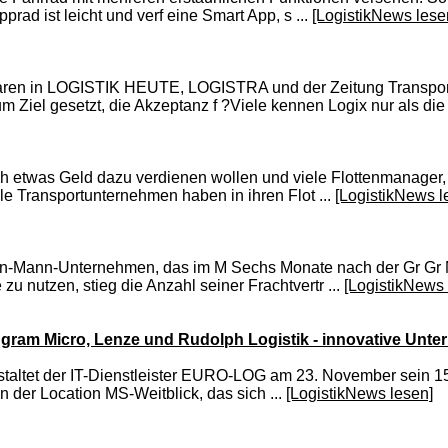
ad ist leicht und verf eine Smart App, s ...
[LogistikNews lese
mplaren in LOGISTIK HEUTE, LOGISTRA und der Zeitung Transpo
zum Ziel gesetzt, die Akzeptanz f ?Viele kennen Logix nur als die
e sich etwas Geld dazu verdienen wollen und viele Flottenmanager
ele Transportunternehmen haben in ihren Flot ...
[LogistikNews l
Mann-Unternehmen, das im M Sechs Monate nach der Gr Gr Nick
u nutzen, stieg die Anzahl seiner Frachtvertr ...
[LogistikNews 
ngram Micro, Lenze und Rudolph Logistik - innovative Unte
staltet der IT-Dienstleister EURO-LOG am 23. November sein 15.
in der Location MS-Weitblick, das sich ...
[LogistikNews lesen]