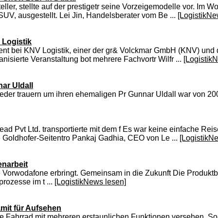
er, stellte auf der prestigetr seine Vorzeigemodelle vor. Im W
SUV, ausgestellt. Lei Jin, Handelsberater vom Be ...
[LogistikNe
 Logistik
ent bei KNV Logistik, einer der gr& Volckmar GmbH (KNV) und
nisierte Veranstaltung bot mehrere Fachvortr Wilfr ...
[Logistik
ar Uldall
eder trauern um ihren ehemaligen Pr Gunnar Uldall war von 200
head Pvt Ltd. transportierte mit dem f Es war keine einfache Rei
 Goldhofer-Seitentro Pankaj Gadhia, CEO von Le ...
[LogistikN
enarbeit
 Vorwodafone erbringt. Gemeinsam in die Zukunft Die Produktbre
rozesse im t ...
[LogistikNews lesen]
amit für Aufsehen
he Fahrrad mit mehreren erstaunlichen Funktionen versehen. So 