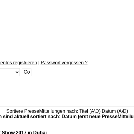
enlos registrieren
|
Passwort vergessen ?
Sortiere PresseMitteilungen nach: Titel (
A
\
D
) Datum (
A
\
D
)
n sind aktuell sortiert nach: Datum (erst neue PresseMitteil
r Show 2017 in Dubai