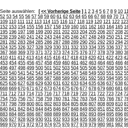
Seite auswählen:
[
<< Vorherige Seite
]
1
2
3
4
5
6
7
8
9
10
1
52
53
54
55
56
57
58
59
60
61
62
63
64
65
66
67
68
69
70
71
109
110
111
112
113
114
115
116
117
118
119
120
121
122
12
152
153
154
155
156
157
158
159
160
161
162
163
164
165
1
195
196
197
198
199
200
201
202
203
204
205
206
207
208
2
238
239
240
241
242
243
244
245
246
247
248
249
250
251
2
281
282
283
284
285
286
287
288
289
290
291
292
293
294
2
324
325
326
327
328
329
330
331
332
333
334
335
336
337
3
367
368
369
370
371
372
373
374
375
376
377
378
379
380
3
410
411
412
413
414
415
416
417
418
419
420
421
422
423
4
453
454
455
456
457
458
459
460
461
462
463
464
465
466
4
496
497
498
499
500
501
502
503
504
505
506
507
508
509
5
539
540
541
542
543
544
545
546
547
548
549
550
551
552
5
582
583
584
585
586
587
588
589
590
591
592
593
594
595
5
625
626
627
628
629
630
631
632
633
634
635
636
637
638
6
668
669
670
671
672
673
674
675
676
677
678
679
680
681
6
711
712
713
714
715
716
717
718
719
720
721
722
723
724
7
754
755
756
757
758
759
760
761
762
763
764
765
766
767
7
797
798
799
800
801
802
803
804
805
806
807
808
809
810
8
840
841
842
843
844
845
846
847
848
849
850
851
852
853
8
883
884
885
886
887
888
889
890
891
892
893
894
895
896
8
926
927
928
929
930
931
932
933
934
935
936
937
938
939
9
969
970
971
972
973
974
975
976
977
978
979
980
981
982
9