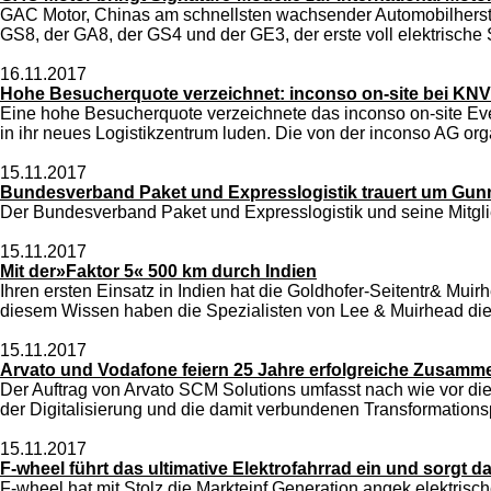
GAC Motor, Chinas am schnellsten wachsender Automobilherstell
GS8, der GA8, der GS4 und der GE3, der erste voll elektrische 
16.11.2017
Hohe Besucherquote verzeichnet: inconso on-site bei KNV
Eine hohe Besucherquote verzeichnete das inconso on-site Ev
in ihr neues Logistikzentrum luden. Die von der inconso AG orga
15.11.2017
Bundesverband Paket und Expresslogistik trauert um Gunn
Der Bundesverband Paket und Expresslogistik und seine Mitgli
15.11.2017
Mit der»Faktor 5« 500 km durch Indien
Ihren ersten Einsatz in Indien hat die Goldhofer-Seitentr& Muir
diesem Wissen haben die Spezialisten von Lee & Muirhead die
15.11.2017
Arvato und Vodafone feiern 25 Jahre erfolgreiche Zusamm
Der Auftrag von Arvato SCM Solutions umfasst nach wie vor die
der Digitalisierung und die damit verbundenen Transformationsp
15.11.2017
F-wheel führt das ultimative Elektrofahrrad ein und sorgt d
F-wheel hat mit Stolz die Markteinf Generation angek elektrisc