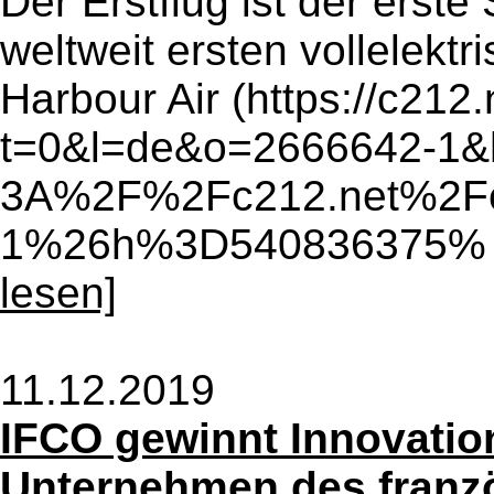
Der Erstflug ist der erste
weltweit ersten vollelekt
Harbour Air (https://c212.n
t=0&l=de&o=2666642-1
3A%2F%2Fc212.net%2F
1%26h%3D540836375% 2
lesen]
11.12.2019
IFCO gewinnt Innovation
Unternehmen des franz