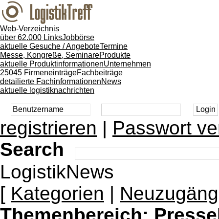
Web-Verzeichnis
über 62.000 Links
Jobbörse
aktuelle Gesuche / Angebote
Termine
Messe, Kongreße, Seminare
Produkte
aktuelle Produktinformationen
Unternehmen
25045 Firmeneinträge
Fachbeiträge
detailierte Fachinformationen
News
aktuelle logistiknachrichten
registrieren
|
Passwort ve
Search
LogistikNews
[
Kategorien
|
Neuzugäng
Themenbereich:
Presse