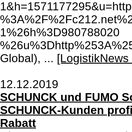
1&h=1571177295&u=http
%3A%2F%2Fc212.net%
1%26h%3D980788020
%26u%3Dhttp%253A%25
Global), ...
[LogistikNews 
12.12.2019
SCHUNCK und FUMO Solu
SCHUNCK-Kunden profit
Rabatt