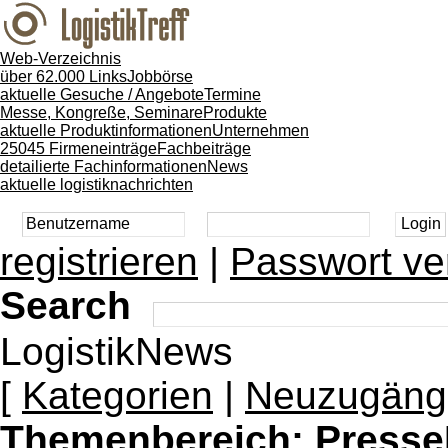
Web-Verzeichnis
über 62.000 Links
Jobbörse
aktuelle Gesuche / Angebote
Termine
Messe, Kongreße, Seminare
Produkte
aktuelle Produktinformationen
Unternehmen
25045 Firmeneinträge
Fachbeiträge
detailierte Fachinformationen
News
aktuelle logistiknachrichten
registrieren
|
Passwort ve
Search
LogistikNews
[
Kategorien
|
Neuzugäng
Themenbereich:
Presse