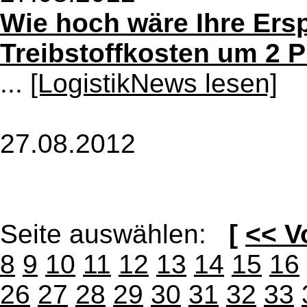
Wie hoch wäre Ihre Ersp
Treibstoffkosten um 2 
...
[LogistikNews lesen]
27.08.2012
Seite auswählen:
[
<< V
8
9
10
11
12
13
14
15
16
26
27
28
29
30
31
32
33