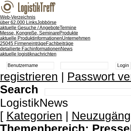
Web-Verzeichnis
über 62.000 Links
Jobbörse
aktuelle Gesuche / Angebote
Termine
Messe, Kongreße, Seminare
Produkte
aktuelle Produktinformationen
Unternehmen
25045 Firmeneinträge
Fachbeiträge
detailierte Fachinformationen
News
aktuelle logistiknachrichten
registrieren
|
Passwort ve
Search
LogistikNews
[
Kategorien
|
Neuzugäng
Themenbereich:
Presse