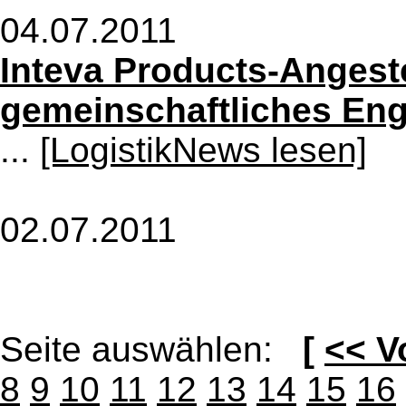
04.07.2011
Inteva Products-Angeste
gemeinschaftliches En
...
[LogistikNews lesen]
02.07.2011
Seite auswählen:
[
<< V
8
9
10
11
12
13
14
15
16