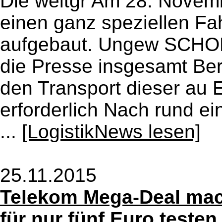
Die weltgr Am 28. Novem
einen ganz speziellen Fa
aufgebaut. Ungew SCHOLP
die Presse insgesamt Be
den Transport dieser au 
erforderlich Nach rund ei
...
[LogistikNews lesen]
25.11.2015
Telekom Mega-Deal mach
für nur fünf Euro testen