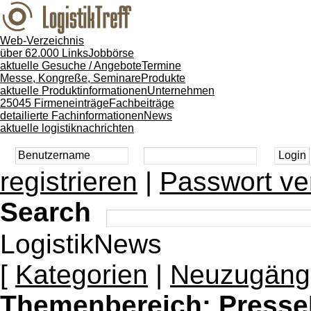
Web-Verzeichnis
über 62.000 Links
Jobbörse
aktuelle Gesuche / Angebote
Termine
Messe, Kongreße, Seminare
Produkte
aktuelle Produktinformationen
Unternehmen
25045 Firmeneinträge
Fachbeiträge
detailierte Fachinformationen
News
aktuelle logistiknachrichten
registrieren
|
Passwort ve
Search
LogistikNews
[
Kategorien
|
Neuzugäng
Themenbereich:
Presse