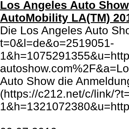
Los Angeles Auto Show 
AutoMobility LA(TM) 20
Die Los Angeles Auto Show
t=0&l=de&o=2519051-
1&h=1075291355&u=ht
autoshow.com%2F&a=Lo
Auto Show die Anmeldung
(https://c212.net/c/link
1&h=1321072380&u=http