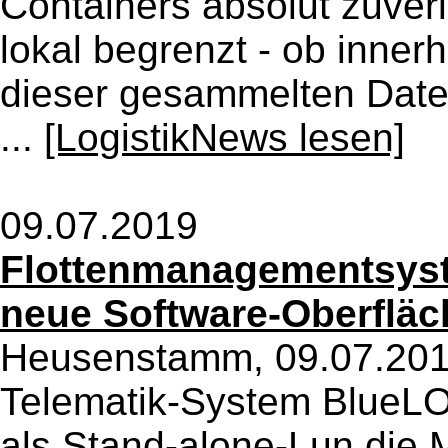
Containers absolut zuver
lokal begrenzt - ob inne
dieser gesammelten Date
...
[LogistikNews lesen]
09.07.2019
Flottenmanagementsyst
neue Software-Oberfläc
Heusenstamm, 09.07.2019
Telematik-System Blue
als Stand-alone-Lun die 