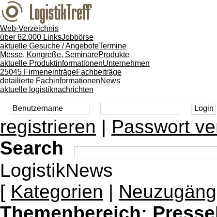
Web-Verzeichnis
über 62.000 Links
Jobbörse
aktuelle Gesuche / Angebote
Termine
Messe, Kongreße, Seminare
Produkte
aktuelle Produktinformationen
Unternehmen
25045 Firmeneinträge
Fachbeiträge
detailierte Fachinformationen
News
aktuelle logistiknachrichten
registrieren
|
Passwort ve
Search
LogistikNews
[
Kategorien
|
Neuzugäng
Themenbereich:
Presse