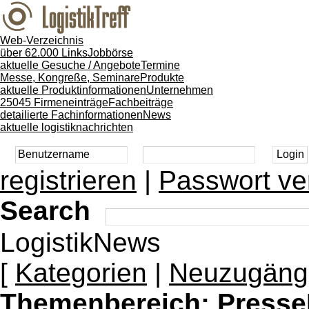
Web-Verzeichnis
über 62.000 Links
Jobbörse
aktuelle Gesuche / Angebote
Termine
Messe, Kongreße, Seminare
Produkte
aktuelle Produktinformationen
Unternehmen
25045 Firmeneinträge
Fachbeiträge
detailierte Fachinformationen
News
aktuelle logistiknachrichten
registrieren
|
Passwort ve
Search
LogistikNews
[
Kategorien
|
Neuzugäng
Themenbereich:
Presse