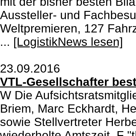
mit der bisher besten Bil
Aussteller- und Fachbesu
Weltpremieren, 127 Fahr
...
[LogistikNews lesen]
23.09.2016
VTL-Gesellschafter best
W Die Aufsichtsratsmitgli
Briem, Marc Eckhardt, He
sowie Stellvertreter Herb
wiederholte Amtszeit. F 