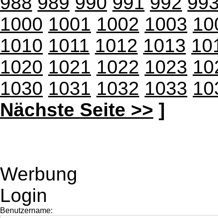
988
989
990
991
992
99
1000
1001
1002
1003
10
1010
1011
1012
1013
10
1020
1021
1022
1023
10
1030
1031
1032
1033
10
Nächste Seite >>
]
Werbung
Login
Benutzername: