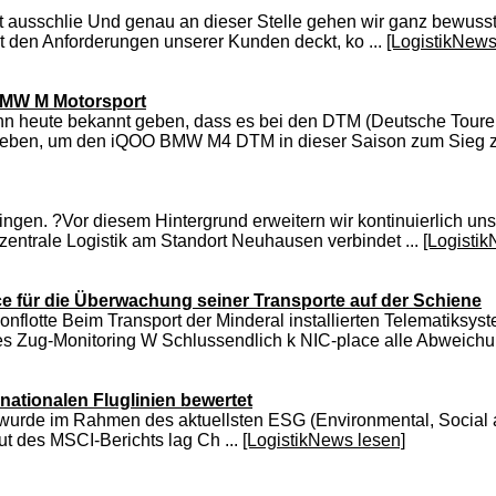
fast ausschlie Und genau an dieser Stelle gehen wir ganz bewusst
t den Anforderungen unserer Kunden deckt, ko ...
[LogistikNews
BMW M Motorsport
ann heute bekannt geben, dass es bei den DTM (Deutsche Tour
geben, um den iQOO BMW M4 DTM in dieser Saison zum Sieg zu
tlingen. ?Vor diesem Hintergrund erweitern wir kontinuierlich u
 zentrale Logistik am Standort Neuhausen verbindet ...
[Logisti
ce für die Überwachung seiner Transporte auf der Schiene
flotte Beim Transport der Minderal installierten Telematiksyst
es Zug-Monitoring W Schlussendlich k NIC-place alle Abweichu 
nationalen Fluglinien bewertet
") wurde im Rahmen des aktuellsten ESG (Environmental, Social
ut des MSCI-Berichts lag Ch ...
[LogistikNews lesen]