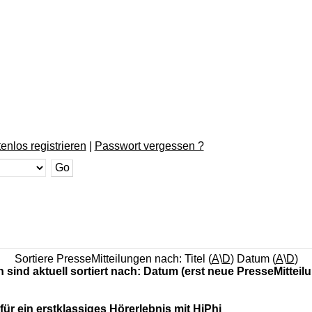
enlos registrieren
|
Passwort vergessen ?
Sortiere PresseMitteilungen nach: Titel (
A
\
D
) Datum (
A
\
D
)
n sind aktuell sortiert nach: Datum (erst neue PresseMitteil
ür ein erstklassiges Hörerlebnis mit HiPhi