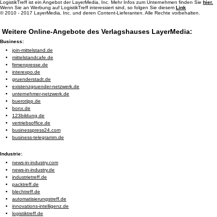
LogistikTreff ist ein Angebot der LayerMedia, Inc. Mehr Infos zum Unternehmen finden Sie
hier.
Wenn Sie an Werbung auf LogistikTreff interessiert sind, so folgen Sie diesem
Link
© 2010 - 2017 LayerMedia, Inc. und deren Content-Lieferanten. Alle Rechte vorbehalten.
Weitere Online-Angebote des Verlagshauses LayerMedia:
Business:
join-mittelstand.de
mittelstandcafe.de
firmenpresse.de
interexpo.de
gruenderstadt.de
existenzgruender-netzwerk.de
unternehmer-netzwerk.de
buerotipp.de
bonx.de
123bildung.de
vertriebsoffice.de
businesspress24.com
business-telegramm.de
Industrie:
news-in-industry.com
news-in-industry.de
industrietreff.de
packtreff.de
blechtreff.de
automatisierungstreff.de
innovations-intelligenz.de
logistiktreff.de