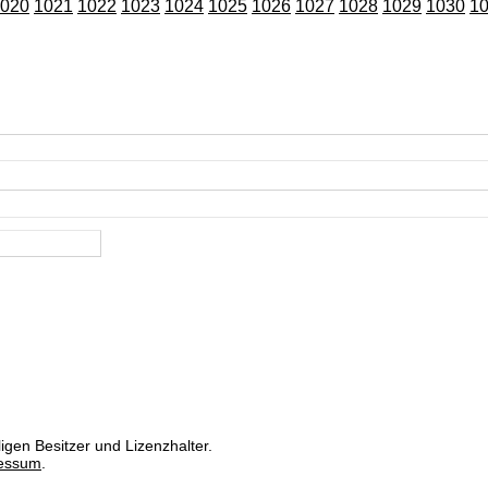
020
1021
1022
1023
1024
1025
1026
1027
1028
1029
1030
1
igen Besitzer und Lizenzhalter.
essum
.