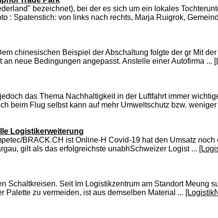
rland" bezeichnet), bei der es sich um ein lokales Tochterun
: Spatenstich: von links nach rechts, Marja Ruigrok, Gemeinder
 chinesischen Beispiel der Abschaltung folgte der gr Mit der E
 an neue Bedingungen angepasst. Anstelle einer Autofirma ...
[
doch das Thema Nachhaltigkeit in der Luftfahrt immer wichtiger
h beim Flug selbst kann auf mehr Umweltschutz bzw. weniger
le Logistikerweiterung
mpetec/BRACK.CH ist Online-H Covid-19 hat den Umsatz noch e
gau, gilt als das erfolgreichste unabhSchweizer Logist ...
[Logi
schen Schaltkreisen. Seit Im Logistikzentrum am Standort Meung 
Palette zu vermeiden, ist aus demselben Material ...
[Logistik