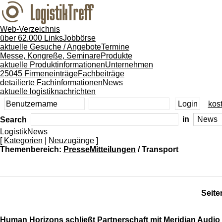
Web-Verzeichnis
über 62.000 Links
Jobbörse
aktuelle Gesuche / Angebote
Termine
Messe, Kongreße, Seminare
Produkte
aktuelle Produktinformationen
Unternehmen
25045 Firmeneinträge
Fachbeiträge
detailierte Fachinformationen
News
aktuelle logistiknachrichten
kost
Search
in
LogistikNews
[
Kategorien
|
Neuzugänge
]
Themenbereich:
PresseMitteilungen
/ Transport
Seite
Human Horizons schließt Partnerschaft mit Meridian Audio f