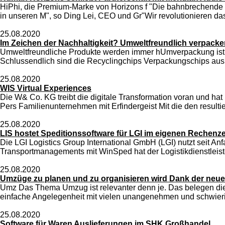
HiPhi, die Premium-Marke von Horizons f "Die bahnbrechende T
in unseren M", so Ding Lei, CEO und Gr"Wir revolutionieren d
25.08.2020
Im Zeichen der Nachhaltigkeit? Umweltfreundlich verpacke
Umweltfreundliche Produkte werden immer hUmverpackung ist d
Schlussendlich sind die Recyclingchips Verpackungschips aus 
25.08.2020
WIS Virtual Experiences
Die W& Co. KG treibt die digitale Transformation voran und hat
Pers Familienunternehmen mit Erfindergeist Mit die den result
25.08.2020
LIS hostet Speditionssoftware für LGI im eigenen Rechenz
Die LGI Logistics Group International GmbH (LGI) nutzt seit A
Transportmanagements mit WinSped hat der Logistikdienstleister 
25.08.2020
Umzüge zu planen und zu organisieren wird Dank der neuen
Umz Das Thema Umzug ist relevanter denn je. Das belegen die s
einfache Angelegenheit mit vielen unangenehmen und schwierige
25.08.2020
Software für Waren Auslieferungen im SHK Großhandel