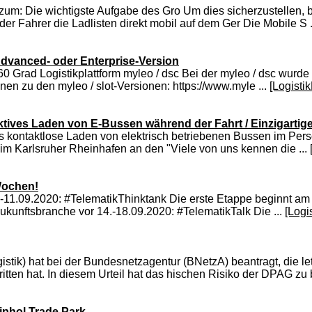
rzum: Die wichtigste Aufgabe des Gro Um dies sicherzustellen,
r Fahrer die Ladlisten direkt mobil auf dem Ger Die Mobile S .
 Advanced- oder Enterprise-Version
0 Grad Logistikplattform myleo / dsc Bei der myleo / dsc wurde
en zu den myleo / slot-Versionen: https://www.myle ...
[Logisti
tives Laden von E-Bussen während der Fahrt / Einzigartiges
 kontaktlose Laden von elektrisch betriebenen Bussen im Pers
m Karlsruher Rheinhafen an den "Viele von uns kennen die ...
Wochen!
.-11.09.2020: #TelematikThinktank Die erste Etappe beginnt a
ukunftsbranche vor 14.-18.09.2020: #TelematikTalk Die ...
[Logi
k) hat bei der Bundesnetzagentur (BNetzA) beantragt, die letz
itten hat. In diesem Urteil hat das hischen Risiko der DPAG z
iphol Trade Park