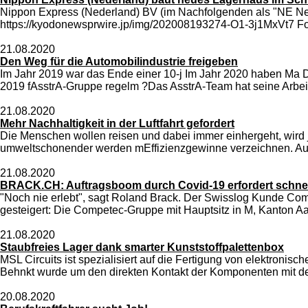
Nippon Express (Nederland) BV (im Nachfolgenden als "NE Nede
https://kyodonewsprwire.jp/img/202008193274-O1-3j1MxVt7 Foto 
21.08.2020
Den Weg für die Automobilindustrie freigeben
Im Jahr 2019 war das Ende einer 10-j Im Jahr 2020 haben Ma Dem
2019 fAsstrA-Gruppe regelm ?Das AsstrA-Team hat seine Arbeit
21.08.2020
Mehr Nachhaltigkeit in der Luftfahrt gefordert
Die Menschen wollen reisen und dabei immer einhergeht, wird je
umweltschonender werden mEffizienzgewinne verzeichnen. Auc
21.08.2020
BRACK.CH: Auftragsboom durch Covid-19 erfordert schnel
"Noch nie erlebt", sagt Roland Brack. Der Swisslog Kunde Co
gesteigert: Die Competec-Gruppe mit Hauptsitz in M, Kanton Aar
21.08.2020
Staubfreies Lager dank smarter Kunststoffpalettenbox
MSL Circuits ist spezialisiert auf die Fertigung von elektroni
Behnkt wurde um den direkten Kontakt der Komponenten mit der 
20.08.2020