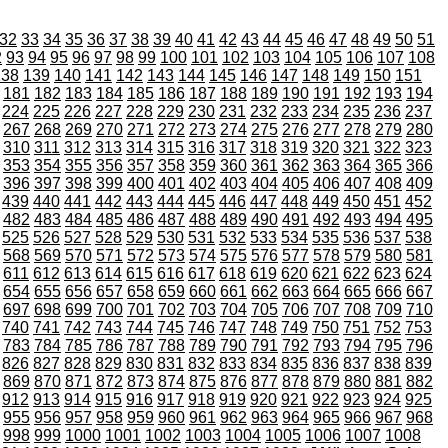
32
33
34
35
36
37
38
39
40
41
42
43
44
45
46
47
48
49
50
51
2
93
94
95
96
97
98
99
100
101
102
103
104
105
106
107
108
138
139
140
141
142
143
144
145
146
147
148
149
150
151
181
182
183
184
185
186
187
188
189
190
191
192
193
194
224
225
226
227
228
229
230
231
232
233
234
235
236
237
267
268
269
270
271
272
273
274
275
276
277
278
279
280
310
311
312
313
314
315
316
317
318
319
320
321
322
323
353
354
355
356
357
358
359
360
361
362
363
364
365
366
396
397
398
399
400
401
402
403
404
405
406
407
408
409
439
440
441
442
443
444
445
446
447
448
449
450
451
452
482
483
484
485
486
487
488
489
490
491
492
493
494
495
525
526
527
528
529
530
531
532
533
534
535
536
537
538
568
569
570
571
572
573
574
575
576
577
578
579
580
581
611
612
613
614
615
616
617
618
619
620
621
622
623
624
654
655
656
657
658
659
660
661
662
663
664
665
666
667
697
698
699
700
701
702
703
704
705
706
707
708
709
710
740
741
742
743
744
745
746
747
748
749
750
751
752
753
783
784
785
786
787
788
789
790
791
792
793
794
795
796
826
827
828
829
830
831
832
833
834
835
836
837
838
839
869
870
871
872
873
874
875
876
877
878
879
880
881
882
912
913
914
915
916
917
918
919
920
921
922
923
924
925
955
956
957
958
959
960
961
962
963
964
965
966
967
968
998
999
1000
1001
1002
1003
1004
1005
1006
1007
1008