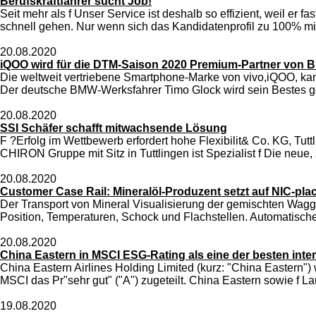
Berufskraftfahrer sucht Job!
Seit mehr als f Unser Service ist deshalb so effizient, weil er 
schnell gehen. Nur wenn sich das Kandidatenprofil zu 100% mi
20.08.2020
iQOO wird für die DTM-Saison 2020 Premium-Partner von 
Die weltweit vertriebene Smartphone-Marke von vivo,iQOO, k
Der deutsche BMW-Werksfahrer Timo Glock wird sein Bestes 
20.08.2020
SSI Schäfer schafft mitwachsende Lösung
F ?Erfolg im Wettbewerb erfordert hohe Flexibilit& Co. KG, Tut
CHIRON Gruppe mit Sitz in Tuttlingen ist Spezialist f Die neue,
20.08.2020
Customer Case Rail: Mineralöl-Produzent setzt auf NIC-pla
Der Transport von Mineral Visualisierung der gemischten Waggon
Position, Temperaturen, Schock und Flachstellen. Automatisch
20.08.2020
China Eastern in MSCI ESG-Rating als eine der besten inter
China Eastern Airlines Holding Limited (kurz: "China Eastern
MSCI das Pr"sehr gut" ("A") zugeteilt. China Eastern sowie f La
19.08.2020