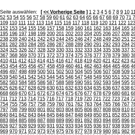
Seite auswählen:
[
<< Vorherige Seite
]
1
2
3
4
5
6
7
8
9
10
1
52
53
54
55
56
57
58
59
60
61
62
63
64
65
66
67
68
69
70
71
109
110
111
112
113
114
115
116
117
118
119
120
121
122
12
152
153
154
155
156
157
158
159
160
161
162
163
164
165
1
195
196
197
198
199
200
201
202
203
204
205
206
207
208
2
238
239
240
241
242
243
244
245
246
247
248
249
250
251
2
281
282
283
284
285
286
287
288
289
290
291
292
293
294
2
324
325
326
327
328
329
330
331
332
333
334
335
336
337
3
367
368
369
370
371
372
373
374
375
376
377
378
379
380
3
410
411
412
413
414
415
416
417
418
419
420
421
422
423
4
453
454
455
456
457
458
459
460
461
462
463
464
465
466
4
496
497
498
499
500
501
502
503
504
505
506
507
508
509
5
539
540
541
542
543
544
545
546
547
548
549
550
551
552
5
582
583
584
585
586
587
588
589
590
591
592
593
594
595
5
625
626
627
628
629
630
631
632
633
634
635
636
637
638
6
668
669
670
671
672
673
674
675
676
677
678
679
680
681
6
711
712
713
714
715
716
717
718
719
720
721
722
723
724
7
754
755
756
757
758
759
760
761
762
763
764
765
766
767
7
797
798
799
800
801
802
803
804
805
806
807
808
809
810
8
840
841
842
843
844
845
846
847
848
849
850
851
852
853
8
883
884
885
886
887
888
889
890
891
892
893
894
895
896
8
926
927
928
929
930
931
932
933
934
935
936
937
938
939
9
969
970
971
972
973
974
975
976
977
978
979
980
981
982
9