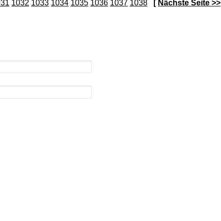
031
1032
1033
1034
1035
1036
1037
1038
[
Nächste Seite >>