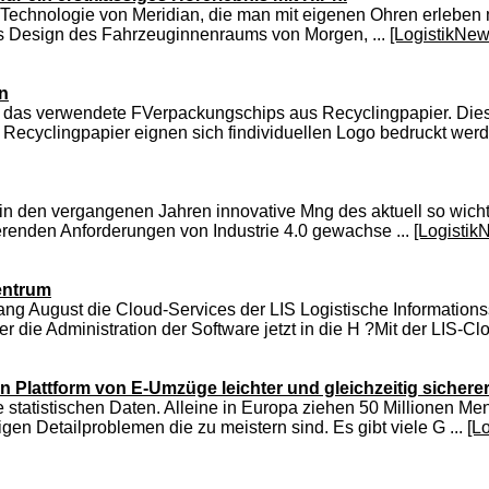
echnologie von Meridian, die man mit eigenen Ohren erleben m
as Design des Fahrzeuginnenraums von Morgen, ...
[LogistikNew
n
as verwendete FVerpackungschips aus Recyclingpapier. Diese 
Recyclingpapier eignen sich findividuellen Logo bedruckt werd
 in den vergangenen Jahren innovative Mng des aktuell so wichti
ierenden Anforderungen von Industrie 4.0 gewachse ...
[Logistik
entrum
nfang August die Cloud-Services der LIS Logistische Informatio
die Administration der Software jetzt in die H ?Mit der LIS-Clo
 Plattform von E-Umzüge leichter und gleichzeitig sichere
tatistischen Daten. Alleine in Europa ziehen 50 Millionen Men
n Detailproblemen die zu meistern sind. Es gibt viele G ...
[L