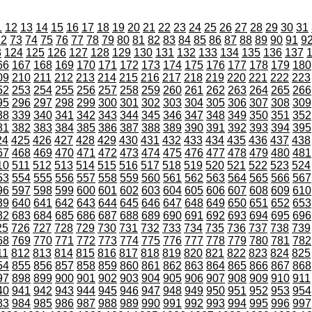
1
12
13
14
15
16
17
18
19
20
21
22
23
24
25
26
27
28
29
30
31
72
73
74
75
76
77
78
79
80
81
82
83
84
85
86
87
88
89
90
91
9
3
124
125
126
127
128
129
130
131
132
133
134
135
136
137
66
167
168
169
170
171
172
173
174
175
176
177
178
179
180
09
210
211
212
213
214
215
216
217
218
219
220
221
222
223
52
253
254
255
256
257
258
259
260
261
262
263
264
265
266
95
296
297
298
299
300
301
302
303
304
305
306
307
308
309
38
339
340
341
342
343
344
345
346
347
348
349
350
351
352
81
382
383
384
385
386
387
388
389
390
391
392
393
394
395
24
425
426
427
428
429
430
431
432
433
434
435
436
437
438
67
468
469
470
471
472
473
474
475
476
477
478
479
480
481
10
511
512
513
514
515
516
517
518
519
520
521
522
523
524
53
554
555
556
557
558
559
560
561
562
563
564
565
566
567
96
597
598
599
600
601
602
603
604
605
606
607
608
609
610
39
640
641
642
643
644
645
646
647
648
649
650
651
652
653
82
683
684
685
686
687
688
689
690
691
692
693
694
695
696
25
726
727
728
729
730
731
732
733
734
735
736
737
738
739
68
769
770
771
772
773
774
775
776
777
778
779
780
781
782
11
812
813
814
815
816
817
818
819
820
821
822
823
824
825
54
855
856
857
858
859
860
861
862
863
864
865
866
867
868
97
898
899
900
901
902
903
904
905
906
907
908
909
910
911
40
941
942
943
944
945
946
947
948
949
950
951
952
953
954
83
984
985
986
987
988
989
990
991
992
993
994
995
996
997