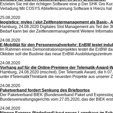
Erzielen Sie mit der richtigen Software eine p Der SHK Gro Ku
Verladung Mit COSYS Ablieferscannung Software k Hierzu hat de
25.08.2020
leogistics: myleo / slot Zeitfenstermanagement als Basic-,
Hamburg, 24.08.2020 Digitales Slot Management als Teil der 36
Bedarf kann bei der Zeitfenstermanagementl Weitere Information
24.08.2020
E-Mobilität für den Personennahverkehr: EnBW testet induk
Im Rahmen eines Demonstrationsprojektes testet die EnBW das
Oktober soll die Buslinie das neue EnBW-Ausbildungszentrum i
24.08.2020
Vorhang auf für die Online-Premiere der Telematik-Award-
Hamburg, 24.08.2020 (msc/red). Der Telematik Award, die h 07
unter #TelematikThinktank die neuesten Projekte aus unserer Z
24.08.2020
Paketverband fordert Senkung des Briefportos
Der Paketverband BIEK (Bundesverband Paket und Expresslogisti
Bundesverwaltungsgerichts vom 27.05.2020, das der BIEK erstr
24.08.2020
Nippon Express (Nederland) baut neues Lagerhaus im Sch