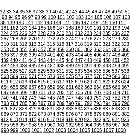
32
33
34
35
36
37
38
39
40
41
42
43
44
45
46
47
48
49
50
51
2
93
94
95
96
97
98
99
100
101
102
103
104
105
106
107
108
138
139
140
141
142
143
144
145
146
147
148
149
150
151
181
182
183
184
185
186
187
188
189
190
191
192
193
194
224
225
226
227
228
229
230
231
232
233
234
235
236
237
267
268
269
270
271
272
273
274
275
276
277
278
279
280
310
311
312
313
314
315
316
317
318
319
320
321
322
323
353
354
355
356
357
358
359
360
361
362
363
364
365
366
396
397
398
399
400
401
402
403
404
405
406
407
408
409
439
440
441
442
443
444
445
446
447
448
449
450
451
452
482
483
484
485
486
487
488
489
490
491
492
493
494
495
525
526
527
528
529
530
531
532
533
534
535
536
537
538
568
569
570
571
572
573
574
575
576
577
578
579
580
581
611
612
613
614
615
616
617
618
619
620
621
622
623
624
654
655
656
657
658
659
660
661
662
663
664
665
666
667
697
698
699
700
701
702
703
704
705
706
707
708
709
710
740
741
742
743
744
745
746
747
748
749
750
751
752
753
783
784
785
786
787
788
789
790
791
792
793
794
795
796
826
827
828
829
830
831
832
833
834
835
836
837
838
839
869
870
871
872
873
874
875
876
877
878
879
880
881
882
912
913
914
915
916
917
918
919
920
921
922
923
924
925
955
956
957
958
959
960
961
962
963
964
965
966
967
968
998
999
1000
1001
1002
1003
1004
1005
1006
1007
1008