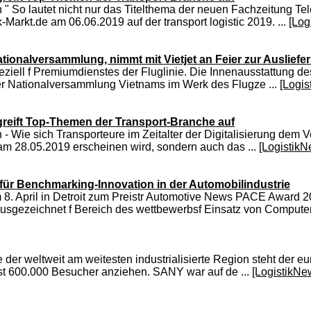
So lautet nicht nur das Titelthema der neuen Fachzeitung Tel
rkt.de am 06.06.2019 auf der transport logistic 2019. ...
[Log
ionalversammlung, nimmt mit Vietjet an Feier zur Ausliefe
peziell f Premiumdienstes der Fluglinie. Die Innenausstattung
er Nationalversammlung Vietnams im Werk des Flugze ...
[Logis
reift Top-Themen der Transport-Branche auf
ie sich Transporteure im Zeitalter der Digitalisierung dem Ve
am 28.05.2019 erscheinen wird, sondern auch das ...
[LogistikN
für Benchmarking-Innovation in der Automobilindustrie
m 8. April in Detroit zum Preistr Automotive News PACE Award
ausgezeichnet f Bereich des wettbewerbsf Einsatz von Compute
e der weltweit am weitesten industrialisierte Region steht der 
ast 600.000 Besucher anziehen. SANY war auf de ...
[LogistikNe