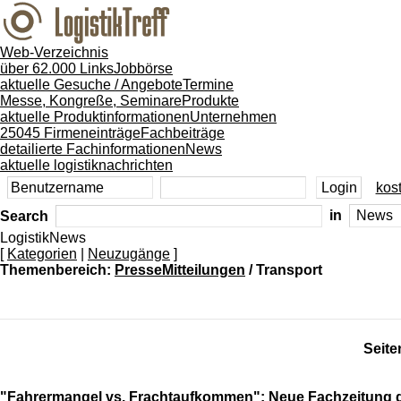
Web-Verzeichnis
über 62.000 Links
Jobbörse
aktuelle Gesuche / Angebote
Termine
Messe, Kongreße, Seminare
Produkte
aktuelle Produktinformationen
Unternehmen
25045 Firmeneinträge
Fachbeiträge
detailierte Fachinformationen
News
aktuelle logistiknachrichten
kost
Search
in
LogistikNews
[
Kategorien
|
Neuzugänge
]
Themenbereich:
PresseMitteilungen
/ Transport
Seite
"Fahrermangel vs. Frachtaufkommen": Neue Fachzeitung g