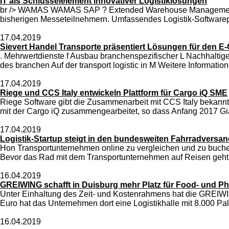
IT als Schlüsselelement innovativer Logistiklösungen
br /> WAMAS WAMAS SAP ? Extended Warehouse Management Die in
bisherigen Messeteilnehmern. Umfassendes Logistik-Softwarepor
17.04.2019
Sievert Handel Transporte präsentiert Lösungen für den 
. Mehrwertdienste f Ausbau branchenspezifischer L Nachhaltig
des branchen Auf der transport logistic in M Weitere Information
17.04.2019
Riege und CCS Italy entwickeln Plattform für Cargo iQ SME
Riege Software gibt die Zusammenarbeit mit CCS Italy bekannt.
mit der Cargo iQ zusammengearbeitet, so dass Anfang 2017 Gia
17.04.2019
Logistik-Startup steigt in den bundesweiten Fahrradversan
Hon Transportunternehmen online zu vergleichen und zu buche
Bevor das Rad mit dem Transportunternehmen auf Reisen geht,
16.04.2019
GREIWING schafft in Duisburg mehr Platz für Food- und P
Unter Einhaltung des Zeit- und Kostenrahmens hat die GREIWIN
Euro hat das Unternehmen dort eine Logistikhalle mit 8.000 Pal
16.04.2019