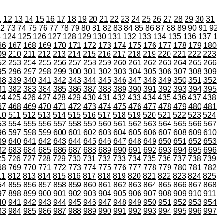
1
12
13
14
15
16
17
18
19
20
21
22
23
24
25
26
27
28
29
30
31
72
73
74
75
76
77
78
79
80
81
82
83
84
85
86
87
88
89
90
91
9
3
124
125
126
127
128
129
130
131
132
133
134
135
136
137
66
167
168
169
170
171
172
173
174
175
176
177
178
179
180
09
210
211
212
213
214
215
216
217
218
219
220
221
222
223
52
253
254
255
256
257
258
259
260
261
262
263
264
265
266
95
296
297
298
299
300
301
302
303
304
305
306
307
308
309
38
339
340
341
342
343
344
345
346
347
348
349
350
351
352
81
382
383
384
385
386
387
388
389
390
391
392
393
394
395
24
425
426
427
428
429
430
431
432
433
434
435
436
437
438
67
468
469
470
471
472
473
474
475
476
477
478
479
480
481
10
511
512
513
514
515
516
517
518
519
520
521
522
523
524
53
554
555
556
557
558
559
560
561
562
563
564
565
566
567
96
597
598
599
600
601
602
603
604
605
606
607
608
609
610
39
640
641
642
643
644
645
646
647
648
649
650
651
652
653
82
683
684
685
686
687
688
689
690
691
692
693
694
695
696
25
726
727
728
729
730
731
732
733
734
735
736
737
738
739
68
769
770
771
772
773
774
775
776
777
778
779
780
781
782
11
812
813
814
815
816
817
818
819
820
821
822
823
824
825
54
855
856
857
858
859
860
861
862
863
864
865
866
867
868
97
898
899
900
901
902
903
904
905
906
907
908
909
910
911
40
941
942
943
944
945
946
947
948
949
950
951
952
953
954
83
984
985
986
987
988
989
990
991
992
993
994
995
996
997