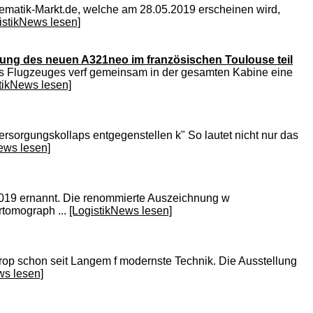
ematik-Markt.de, welche am 28.05.2019 erscheinen wird,
istikNews lesen]
rung des neuen A321neo im französischen Toulouse teil
 des Flugzeuges verf gemeinsam in der gesamten Kabine eine
tikNews lesen]
rsorgungskollaps entgegenstellen k" So lautet nicht nur das
ews lesen]
 2019 ernannt. Die renommierte Auszeichnung w
rtomograph ...
[LogistikNews lesen]
europ schon seit Langem f modernste Technik. Die Ausstellung
ws lesen]