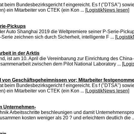
beim Bundesbezirksgericht f eingereicht. Es f ("DTSA") sowie 
en) ein Mitarbeiter von CTEK (ein Kon ...
[LogistikNews lesen]
erie-Pickups
f der Auto Shanghai 2019 die Weltpremiere seiner P-Serie-Picku
rie zeichnen sich durch Sicherheit, intelligente F ...
[Logisti
eit in der Arktis
tfand, ist am 10. April die Vereinbarung zur Einrichtung des Ch
sammenarbeit zwischen dem Pilot National Laboratory ...
[Logi
ahl von Geschäftsgeheimnissen vor; Mitarbeiter festgenomm
beim Bundesbezirksgericht f eingereicht. Es f ("DTSA") sowie 
en) ein Mitarbeiter von CTEK (ein Kon ...
[LogistikNews lesen]
em Unternehmen-
Arbeitsschritte beschleunigen und damit Unternehmensprozesse
ammen kosten weniger als 20 ? und erleichtern deutlich die .
gie