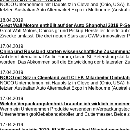
NOCO Unternehmen mit Hauptsitz in Cleveland (Ohio, USA), hat 
letzten Australian Auto Aftermarket Expo in Melbourne (Australi
18.04.2019
Great Wall Motors enthüllt auf der Auto Shanghai 2019 P-S
Great Wall Motors, Chinas gr und Pickup-Hersteller, feierte au
Zwecke umfasst. Die drei neuen Stars aus GWMs innovativer P-Se
17.04.2019
China und Russland starten wissenschaftliche Zusammenarb
Auf dem International Arctic Forum, das in St. Petersburg stat
worden. Das Abkommen soll die Entwicklung der bilateralen Zu
17.04.2019
NOCO mit Sitz in Cleveland wirft CTEK-Mitarbeiter Diebst
NOCO Unternehmen mit Hauptsitz in Cleveland (Ohio, USA), hat 
letzten Australian Auto Aftermarket Expo in Melbourne (Australi
17.04.2019
Welche Verpackungstechnik brauche ich wirklich in mein
Wenn ein Unternehmen Produkte versenden mVerpackungstechnik 
Unternehmen groKlebebandabroller und Cuttermesser. Beide zus
17.04.2019
transport logistic 2019: ELVIS präsentiert Wachstumsstrate