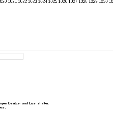
020
1021
1022
1023
1024
1025
1026
1027
1028
1029
1030
1
igen Besitzer und Lizenzhalter.
essum
.