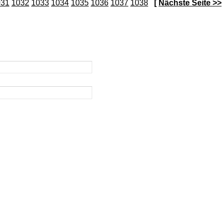
031
1032
1033
1034
1035
1036
1037
1038
[
Nächste Seite >>