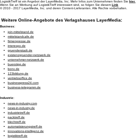
LogistikTreff ist ein Angebot der LayerMedia, Inc. Mehr Infos zum Unternehmen finden Sie
hier.
Wenn Sie an Werbung auf LogistikTreff interessiert sind, so folgen Sie diesem
Link
© 2010 - 2017 LayerMedia, Inc. und deren Content-Lieferanten. Alle Rechte vorbehalten.
Weitere Online-Angebote des Verlagshauses LayerMedia:
Business:
join-mittelstand.de
mittelstandcafe.de
firmenpresse.de
interexpo.de
gruenderstadt.de
existenzgruender-netzwerk.de
unternehmer-netzwerk.de
buerotipp.de
bonx.de
123bildung.de
vertriebsoffice.de
businesspress24.com
business-telegramm.de
Industrie:
news-in-industry.com
news-in-industry.de
industrietreff.de
packtreff.de
blechtreff.de
automatisierungstreff.de
innovations-intelligenz.de
logistiktreff.de