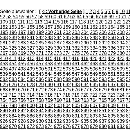
Seite auswählen:
[
<< Vorherige Seite
]
1
2
3
4
5
6
7
8
9
10
1
52
53
54
55
56
57
58
59
60
61
62
63
64
65
66
67
68
69
70
71
109
110
111
112
113
114
115
116
117
118
119
120
121
122
12
152
153
154
155
156
157
158
159
160
161
162
163
164
165
1
195
196
197
198
199
200
201
202
203
204
205
206
207
208
2
238
239
240
241
242
243
244
245
246
247
248
249
250
251
2
281
282
283
284
285
286
287
288
289
290
291
292
293
294
2
324
325
326
327
328
329
330
331
332
333
334
335
336
337
3
367
368
369
370
371
372
373
374
375
376
377
378
379
380
3
410
411
412
413
414
415
416
417
418
419
420
421
422
423
4
453
454
455
456
457
458
459
460
461
462
463
464
465
466
4
496
497
498
499
500
501
502
503
504
505
506
507
508
509
5
539
540
541
542
543
544
545
546
547
548
549
550
551
552
5
582
583
584
585
586
587
588
589
590
591
592
593
594
595
5
625
626
627
628
629
630
631
632
633
634
635
636
637
638
6
668
669
670
671
672
673
674
675
676
677
678
679
680
681
6
711
712
713
714
715
716
717
718
719
720
721
722
723
724
7
754
755
756
757
758
759
760
761
762
763
764
765
766
767
7
797
798
799
800
801
802
803
804
805
806
807
808
809
810
8
840
841
842
843
844
845
846
847
848
849
850
851
852
853
8
883
884
885
886
887
888
889
890
891
892
893
894
895
896
8
926
927
928
929
930
931
932
933
934
935
936
937
938
939
9
969
970
971
972
973
974
975
976
977
978
979
980
981
982
9