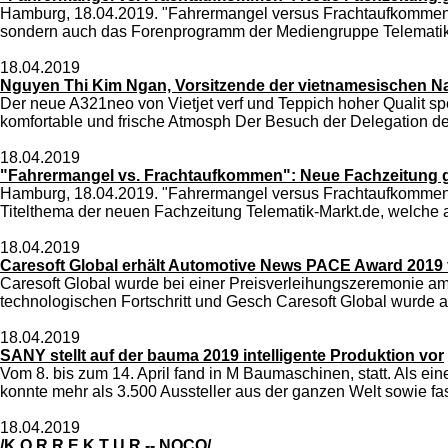
Hamburg, 18.04.2019. "Fahrermangel versus Frachtaufkommen " 
sondern auch das Forenprogramm der Mediengruppe Telematik-Ma
18.04.2019
Nguyen Thi Kim Ngan, Vorsitzende der vietnamesischen Nat
Der neue A321neo von Vietjet verf und Teppich hoher Qualit s
komfortable und frische Atmosph Der Besuch der Delegation d
18.04.2019
"Fahrermangel vs. Frachtaufkommen": Neue Fachzeitung g
Hamburg, 18.04.2019. "Fahrermangel versus Frachtaufkommen - W
Titelthema der neuen Fachzeitung Telematik-Markt.de, welche 
18.04.2019
Caresoft Global erhält Automotive News PACE Award 2019 
Caresoft Global wurde bei einer Preisverleihungszeremonie a
technologischen Fortschritt und Gesch Caresoft Global wurde 
18.04.2019
SANY stellt auf der bauma 2019 intelligente Produktion vor
Vom 8. bis zum 14. April fand in M Baumaschinen, statt. Als ein
konnte mehr als 3.500 Aussteller aus der ganzen Welt sowie f
18.04.2019
/K O R R E K T U R -- NOCO/