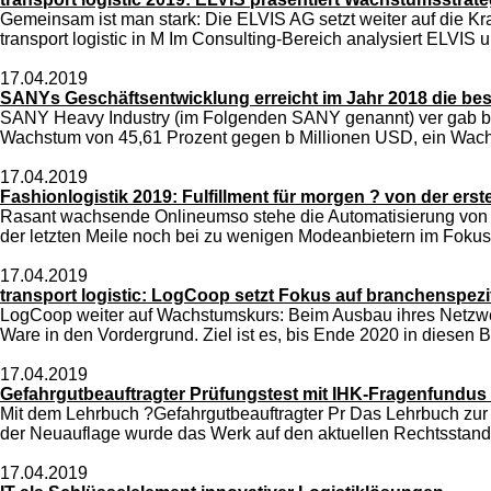
Gemeinsam ist man stark: Die ELVIS AG setzt weiter auf die Kr
transport logistic in M Im Consulting-Bereich analysiert ELVI
17.04.2019
SANYs Geschäftsentwicklung erreicht im Jahr 2018 die bes
SANY Heavy Industry (im Folgenden SANY genannt) ver gab bek
Wachstum von 45,61 Prozent gegen b Millionen USD, ein Wach
17.04.2019
Fashionlogistik 2019: Fulfillment für morgen ? von der erste
Rasant wachsende Onlineumso stehe die Automatisierung von La
der letzten Meile noch bei zu wenigen Modeanbietern im Fokus. G
17.04.2019
transport logistic: LogCoop setzt Fokus auf branchenspez
LogCoop weiter auf Wachstumskurs: Beim Ausbau ihres Netzwerk
Ware in den Vordergrund. Ziel ist es, bis Ende 2020 in diesen B
17.04.2019
Gefahrgutbeauftragter Prüfungstest mit IHK-Fragenfundu
Mit dem Lehrbuch ?Gefahrgutbeauftragter Pr Das Lehrbuch zur 
der Neuauflage wurde das Werk auf den aktuellen Rechtsstand 
17.04.2019