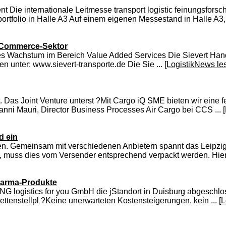
ternationale Leitmesse transport logistic feinungsforschungsi
tfolio in Halle A3 Auf einem eigenen Messestand in Halle A3, 
E-Commerce-Sektor
es Wachstum im Bereich Value Added Services Die Sievert Hand
en unter: www.sievert-transporte.de Die Sie ...
[LogistikNews le
 Das Joint Venture unterst ?Mit Cargo iQ SME bieten wir eine f
nni Mauri, Director Business Processes Air Cargo bei CCS ...
d ein
n. Gemeinsam mit verschiedenen Anbietern spannt das Leipzige
 muss dies vom Versender entsprechend verpackt werden. Hier 
harma-Produkte
G logistics for you GmbH die jStandort in Duisburg abgeschlos
ettenstellpl ?Keine unerwarteten Kostensteigerungen, kein ...
[