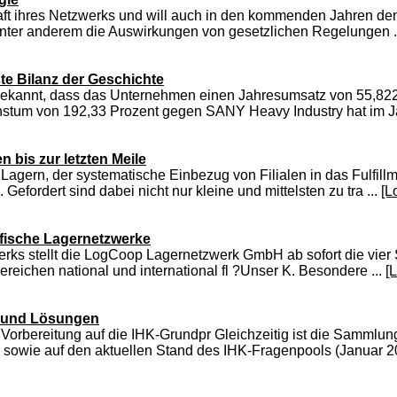
aft ihres Netzwerks und will auch in den kommenden Jahren den
S unter anderem die Auswirkungen von gesetzlichen Regelungen .
te Bilanz der Geschichte
annt, dass das Unternehmen einen Jahresumsatz von 55,822 Mi
stum von 192,33 Prozent gegen SANY Heavy Industry hat im Ja
n bis zur letzten Meile
gern, der systematische Einbezug von Filialen in das Fulfill
efordert sind dabei nicht nur kleine und mittelsten zu tra ...
[L
ifische Lagernetzwerke
s stellt die LogCoop Lagernetzwerk GmbH ab sofort die vier S
ereichen national und international fl ?Unser K. Besondere ...
[
s und Lösungen
Vorbereitung auf die IHK-Grundpr Gleichzeitig ist die Sammlu
sowie auf den aktuellen Stand des IHK-Fragenpools (Januar 20