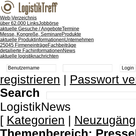
Web-Verzeichnis
über 62.000 Links
Jobbörse
aktuelle Gesuche / Angebote
Termine
Messe, Kongreße, Seminare
Produkte
aktuelle Produktinformationen
Unternehmen
25045 Firmeneinträge
Fachbeiträge
detailierte Fachinformationen
News
aktuelle logistiknachrichten
registrieren
|
Passwort ve
Search
LogistikNews
[
Kategorien
|
Neuzugäng
Themenbereich:
Presse