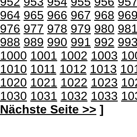
952
953
954
955
956
95
964
965
966
967
968
96
976
977
978
979
980
98
988
989
990
991
992
99
1000
1001
1002
1003
10
1010
1011
1012
1013
10
1020
1021
1022
1023
10
1030
1031
1032
1033
10
Nächste Seite >>
]