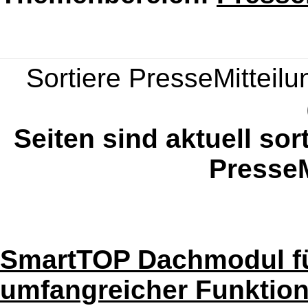
Sortiere PresseMitteilun
Seiten sind aktuell sor
PresseM
SmartTOP Dachmodul fü
umfangreicher Funktio