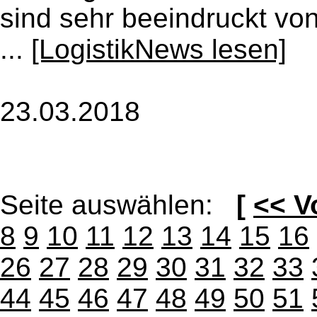
sind sehr beeindruckt vo
...
[LogistikNews lesen]
23.03.2018
Seite auswählen:
[
<< V
8
9
10
11
12
13
14
15
16
26
27
28
29
30
31
32
33
44
45
46
47
48
49
50
51