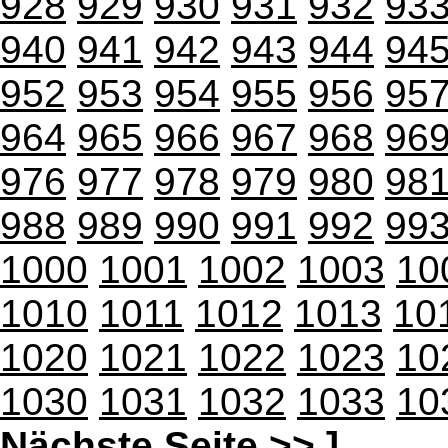
928
929
930
931
932
93
940
941
942
943
944
94
952
953
954
955
956
95
964
965
966
967
968
96
976
977
978
979
980
98
988
989
990
991
992
99
1000
1001
1002
1003
10
1010
1011
1012
1013
10
1020
1021
1022
1023
10
1030
1031
1032
1033
10
Nächste Seite >>
]