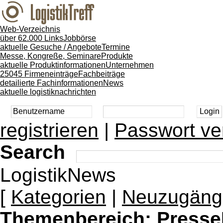
Web-Verzeichnis
über 62.000 Links
Jobbörse
aktuelle Gesuche / Angebote
Termine
Messe, Kongreße, Seminare
Produkte
aktuelle Produktinformationen
Unternehmen
25045 Firmeneinträge
Fachbeiträge
detailierte Fachinformationen
News
aktuelle logistiknachrichten
registrieren
|
Passwort ve
Search
LogistikNews
[
Kategorien
|
Neuzugäng
Themenbereich:
Presse