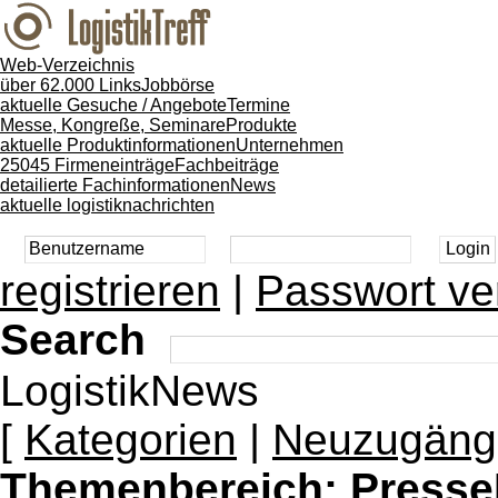
Web-Verzeichnis
über 62.000 Links
Jobbörse
aktuelle Gesuche / Angebote
Termine
Messe, Kongreße, Seminare
Produkte
aktuelle Produktinformationen
Unternehmen
25045 Firmeneinträge
Fachbeiträge
detailierte Fachinformationen
News
aktuelle logistiknachrichten
registrieren
|
Passwort ve
Search
LogistikNews
[
Kategorien
|
Neuzugäng
Themenbereich:
Presse