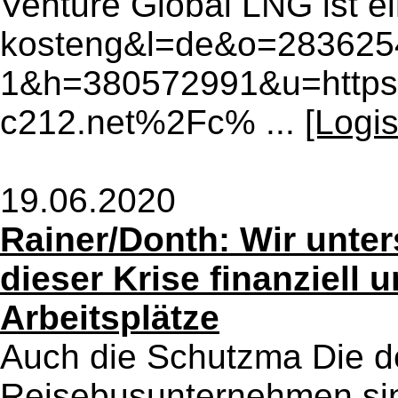
Venture Global LNG ist ein
kosteng&l=de&o=283625
1&h=380572991&u=htt
c212.net%2Fc% ...
[Logi
19.06.2020
Rainer/Donth: Wir unter
dieser Krise finanziell 
Arbeitsplätze
Auch die Schutzma Die 
Reisebusunternehmen sin