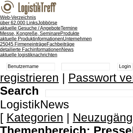
Web-Verzeichnis
über 62.000 Links
Jobbörse
aktuelle Gesuche / Angebote
Termine
Messe, Kongreße, Seminare
Produkte
aktuelle Produktinformationen
Unternehmen
25045 Firmeneinträge
Fachbeiträge
detailierte Fachinformationen
News
aktuelle logistiknachrichten
registrieren
|
Passwort ve
Search
LogistikNews
[
Kategorien
|
Neuzugäng
Themenbereich:
Presse