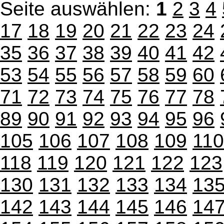
Seite auswählen:
1
2
3
4
17
18
19
20
21
22
23
24
35
36
37
38
39
40
41
42
53
54
55
56
57
58
59
60
71
72
73
74
75
76
77
78
89
90
91
92
93
94
95
96
105
106
107
108
109
110
118
119
120
121
122
123
130
131
132
133
134
13
142
143
144
145
146
14