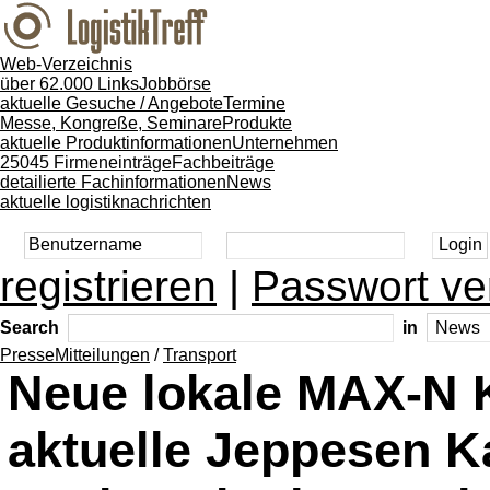
Web-Verzeichnis
über 62.000 Links
Jobbörse
aktuelle Gesuche / Angebote
Termine
Messe, Kongreße, Seminare
Produkte
aktuelle Produktinformationen
Unternehmen
25045 Firmeneinträge
Fachbeiträge
detailierte Fachinformationen
News
aktuelle logistiknachrichten
registrieren
|
Passwort ve
Search
in
PresseMitteilungen
/
Transport
Neue lokale MAX-N Ka
aktuelle Jeppesen Ka