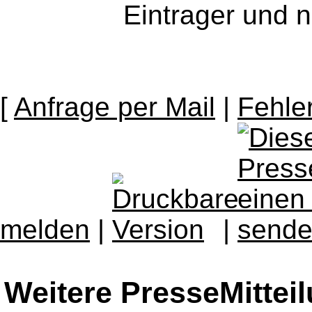
Eintrager und n
[
Anfrage per Mail
|
Fehle
melden
|
|
Weitere PresseMittei