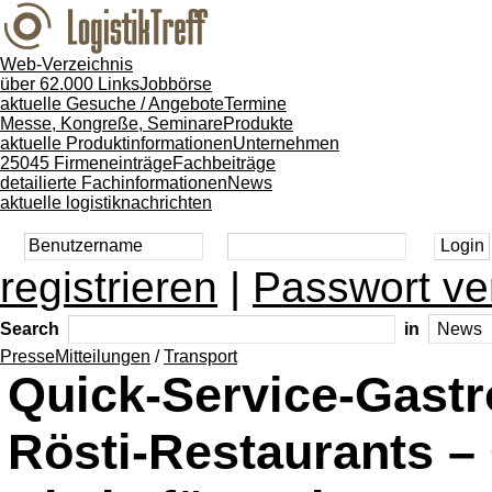
Web-Verzeichnis
über 62.000 Links
Jobbörse
aktuelle Gesuche / Angebote
Termine
Messe, Kongreße, Seminare
Produkte
aktuelle Produktinformationen
Unternehmen
25045 Firmeneinträge
Fachbeiträge
detailierte Fachinformationen
News
aktuelle logistiknachrichten
registrieren
|
Passwort ve
Search
in
PresseMitteilungen
/
Transport
Quick-Service-Gastro
Rösti-Restaurants –