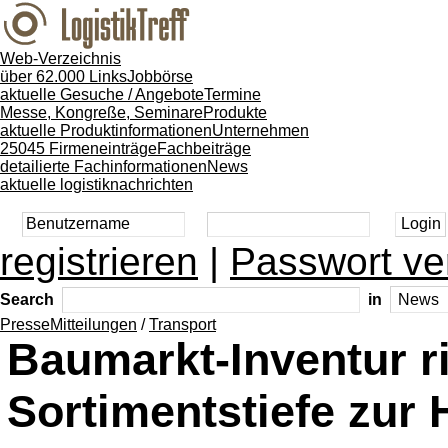
Web-Verzeichnis
über 62.000 Links
Jobbörse
aktuelle Gesuche / Angebote
Termine
Messe, Kongreße, Seminare
Produkte
aktuelle Produktinformationen
Unternehmen
25045 Firmeneinträge
Fachbeiträge
detailierte Fachinformationen
News
aktuelle logistiknachrichten
registrieren
|
Passwort ve
Search
in
PresseMitteilungen
/
Transport
Baumarkt-Inventur r
Sortimentstiefe zur