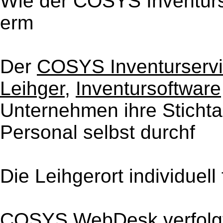
Wie der COSYS Inventurs
erm
Der
COSYS Inventurserv
Leihger
,
Inventursoftware
Unternehmen ihre Stichta
Personal selbst durchf
Die Leihgerort individuel
COSYS WebDesk
verfolg