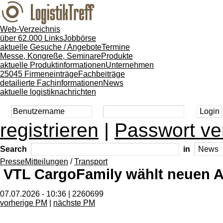
Web-Verzeichnis
über 62.000 Links
Jobbörse
aktuelle Gesuche / Angebote
Termine
Messe, Kongreße, Seminare
Produkte
aktuelle Produktinformationen
Unternehmen
25045 Firmeneinträge
Fachbeiträge
detailierte Fachinformationen
News
aktuelle logistiknachrichten
registrieren
|
Passwort ve
Search
in
PresseMitteilungen
/
Transport
VTL CargoFamily wählt neuen A
07.07.2026 - 10:36 | 2260699
vorherige PM
|
nächste PM