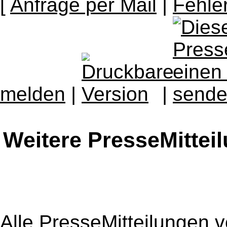
[
Anfrage per Mail
|
Fehle
melden
|
|
Weitere PresseMittei
Alle PresseMitteilungen 