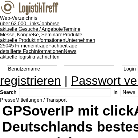
Web-Verzeichnis
über 62.000 Links
Jobbörse
aktuelle Gesuche / Angebote
Termine
Messe, Kongreße, Seminare
Produkte
aktuelle Produktinformationen
Unternehmen
25045 Firmeneinträge
Fachbeiträge
detailierte Fachinformationen
News
aktuelle logistiknachrichten
registrieren
|
Passwort ve
Search
in
PresseMitteilungen
/
Transport
GPSoverIP mit click
Deutschlands bestes