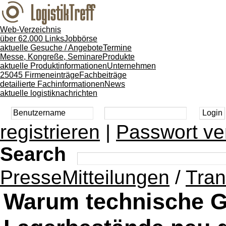
Web-Verzeichnis
über 62.000 Links
Jobbörse
aktuelle Gesuche / Angebote
Termine
Messe, Kongreße, Seminare
Produkte
aktuelle Produktinformationen
Unternehmen
25045 Firmeneinträge
Fachbeiträge
detailierte Fachinformationen
News
aktuelle logistiknachrichten
registrieren
|
Passwort ve
Search
PresseMitteilungen
/
Tran
Warum technische G