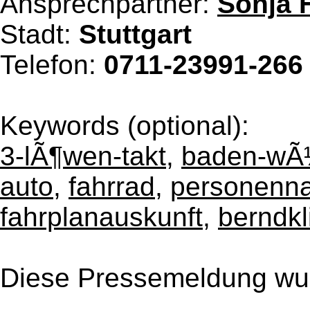
Ansprechpartner:
Sonja 
Stadt:
Stuttgart
Telefon:
0711-23991-266
Keywords (optional):
3-lÃ¶wen-takt
,
baden-wÃ
auto
,
fahrrad
,
personenna
fahrplanauskunft
,
berndkl
Diese Pressemeldung wur