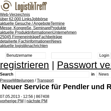
Web-Verzeichnis
über 62.000 Links
Jobbörse
aktuelle Gesuche / Angebote
Termine
Messe, Kongreße, Seminare
Produkte
aktuelle Produktinformationen
Unternehmen
25045 Firmeneinträge
Fachbeiträge
detailierte Fachinformationen
News
aktuelle logistiknachrichten
registrieren
|
Passwort ve
Search
in
PresseMitteilungen
/
Transport
Neuer Service für Pendler und 
07.05.2013 - 12:56 | 867408
vorherige PM
|
nächste PM