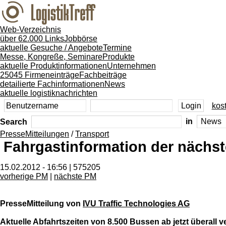
Web-Verzeichnis
über 62.000 Links
Jobbörse
aktuelle Gesuche / Angebote
Termine
Messe, Kongreße, Seminare
Produkte
aktuelle Produktinformationen
Unternehmen
25045 Firmeneinträge
Fachbeiträge
detailierte Fachinformationen
News
aktuelle logistiknachrichten
kost
Search
in
PresseMitteilungen
/
Transport
Fahrgastinformation der nächs
15.02.2012 - 16:56 | 575205
vorherige PM
|
nächste PM
PresseMitteilung von
IVU Traffic Technologies AG
Aktuelle Abfahrtszeiten von 8.500 Bussen ab jetzt überall v