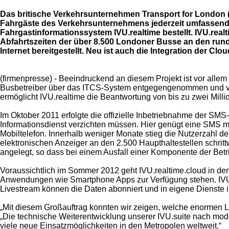
Das britische Verkehrsunternehmen Transport for London (T
Fahrgäste des Verkehrsunternehmens jederzeit umfassend 
Fahrgastinformationssystem IVU.realtime bestellt. IVU.rea
Abfahrtszeiten der über 8.500 Londoner Busse an den rund 
Internet bereitgestellt. Neu ist auch die Integration der C
(firmenpresse) - Beeindruckend an diesem Projekt ist vor all
Busbetreiber über das ITCS-System entgegengenommen und vera
ermöglicht IVU.realtime die Beantwortung von bis zu zwei Mill
Im Oktober 2011 erfolgte die offizielle Inbetriebnahme der SMS
Informationsdienst verzichten müssen. Hier genügt eine SMS mi
Mobiltelefon. Innerhalb weniger Monate stieg die Nutzerzahl d
elektronischen Anzeiger an den 2.500 Haupthaltestellen schritt
angelegt, so dass bei einem Ausfall einer Komponente der Betr
Voraussichtlich im Sommer 2012 geht IVU.realtime.cloud in den
Anwendungen wie Smartphone Apps zur Verfügung stehen. IVU.rea
Livestream können die Daten abonniert und in eigene Dienste int
„Mit diesem Großauftrag konnten wir zeigen, welche enormen Le
„Die technische Weiterentwicklung unserer IVU.suite nach mod
viele neue Einsatzmöglichkeiten in den Metropolen weltweit.“