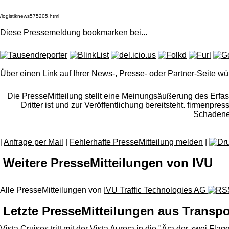
Diese Pressemeldung bookmarken bei
...
Über einen Link auf Ihrer News-, Presse- oder Partner-Seite wü
Die PresseMitteilung stellt eine Meinungsäußerung des Erfasse
Dritter ist und zur Veröffentlichung bereitsteht. firmenpr
Schadener
[
Anfrage per Mail
|
Fehlerhafte PresseMitteilung melden
|
Weitere PresseMitteilungen von IVU
Alle PresseMitteilungen von
IVU Traffic Technologies AG
Letzte PresseMitteilungen aus Transpo
Vista Cruises tritt mit der Vista Aurora in die "Ära der zwei Flagg