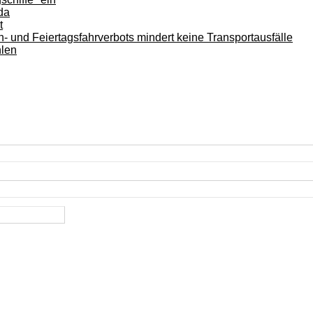
da
t
 und Feiertagsfahrverbots mindert keine Transportausfälle
hlen