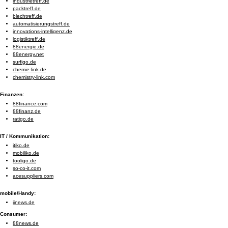
industrietreff.de
packtreff.de
blechtreff.de
automatisierungstreff.de
innovations-intelligenz.de
logistiktreff.de
88energie.de
88energy.net
surfigo.de
chemie-link.de
chemistry-link.com
Finanzen:
88finance.com
88finanz.de
ratigo.de
IT / Kommunikation:
itiko.de
mobiliko.de
tooligo.de
so-co-it.com
acesuppliers.com
mobile/Handy:
iinews.de
Consumer:
88news.de