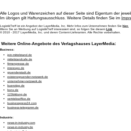
Alle Logos und Warenzeichen auf dieser Seite sind Eigentum der jeweil
Im übrigen gilt Haftungsausschluss. Weitere Details finden Sie im
Impr
LogistikTreff ist ein Angebot der LayerMedia, Inc. Mehr Infos zum Unternehmen finden Sie
hier.
Wenn Sie an Werbung auf LogistikTreff interessiert sind, so folgen Sie diesem
Link
© 2010 - 2017 LayerMedia, Inc. und deren Content-Lieferanten. Alle Rechte vorbehalten.
Weitere Online-Angebote des Verlagshauses LayerMedia:
Business:
join-mittelstand.de
mittelstandcafe.de
firmenpresse.de
interexpo.de
gruenderstadt.de
existenzgruender-netzwerk.de
unternehmer-netzwerk.de
buerotipp.de
bonx.de
123bildung.de
vertriebsoffice.de
businesspress24.com
business-telegramm.de
Industrie:
news-in-industry.com
news-in-industry.de