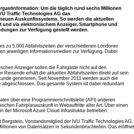
gastinformation: Um die täglich rund sechs Millionen
VU Traffic Technologies AG das
s neuen Auskunftssystems. So werden die aktuellen
et und via elektronischem Anzeiger, Smartphone und
wendungen zur Verfügung gestellt werden.
bis zu 5.000 Abfahrtszeiten der verschiedenen Londoner
n jeweiligen Informationsmedien zur Verfügung. Dabei
ischen Anzeiger sollen die Fahrgäste nicht auf den
Reisende erhält die aktuellen Abfahrtszeiten direkt auf sein
Sekunde generieren. Seit November 2011 werden auch die
lfte abgeschlossen. Das gesamte System ist dabei redundant
aten über eine Programmierschnittstelle (API) anderen
schen Fahrplanauskunft in Webauftritte aller Art. Über einen
 der Microsoft Azure Cloud Infrastruktur betrieben.
Bergstein, Vorstandsmitglied der IVU Traffic Technologies AG.
illionen von Datensätzen in Sekundenbruchteilen. Das eröffnet