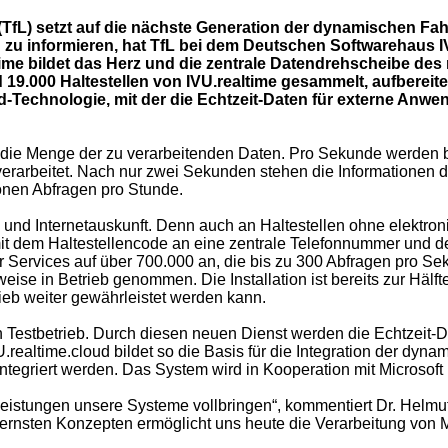
fL) setzt auf die nächste Generation der dynamischen Fahr
zu informieren, hat TfL bei dem Deutschen Softwarehaus I
ltime bildet das Herz und die zentrale Datendrehscheibe de
19.000 Haltestellen von IVU.realtime gesammelt, aufbereit
loud-Technologie, mit der die Echtzeit-Daten für externe An
em die Menge der zu verarbeitenden Daten. Pro Sekunde werden 
rbeitet. Nach nur zwei Sekunden stehen die Informationen de
ionen Abfragen pro Stunde.
- und Internetauskunft. Denn auch an Haltestellen ohne elektron
t dem Haltestellencode an eine zentrale Telefonnummer und der 
er Services auf über 700.000 an, die bis zu 300 Abfragen pro 
weise in Betrieb genommen. Die Installation ist bereits zur Hä
ieb weiter gewährleistet werden kann.
 Testbetrieb. Durch diesen neuen Dienst werden die Echtzeit-D
ltime.cloud bildet so die Basis für die Integration der dynami
egriert werden. Das System wird in Kooperation mit Microsoft in
istungen unsere Systeme vollbringen“, kommentiert Dr. Helmut 
ernsten Konzepten ermöglicht uns heute die Verarbeitung von M