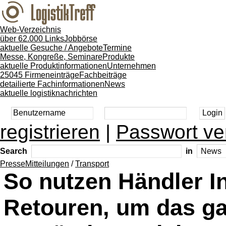
Web-Verzeichnis
über 62.000 Links
Jobbörse
aktuelle Gesuche / Angebote
Termine
Messe, Kongreße, Seminare
Produkte
aktuelle Produktinformationen
Unternehmen
25045 Firmeneinträge
Fachbeiträge
detailierte Fachinformationen
News
aktuelle logistiknachrichten
registrieren
|
Passwort ve
Search
in
PresseMitteilungen
/
Transport
So nutzen Händler I
Retouren, um das ga