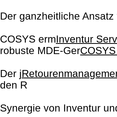
Der ganzheitliche Ansat
COSYS erm
Inventur Serv
robuste MDE-Ger
COSYS
Der j
Retourenmanageme
den R
Synergie von Inventur 