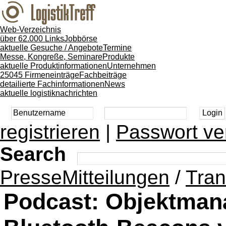
Web-Verzeichnis
über 62.000 Links
Jobbörse
aktuelle Gesuche / Angebote
Termine
Messe, Kongreße, Seminare
Produkte
aktuelle Produktinformationen
Unternehmen
25045 Firmeneinträge
Fachbeiträge
detailierte Fachinformationen
News
aktuelle logistiknachrichten
registrieren
|
Passwort ve
Search
PresseMitteilungen
/
Tran
Podcast: Objektman