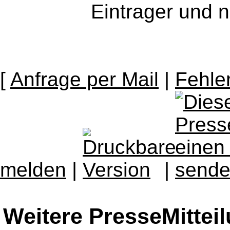
Eintrager und n
[
Anfrage per Mail
|
Fehle
melden
|
|
Weitere PresseMittei