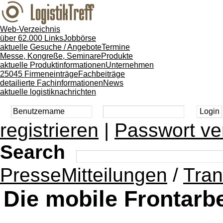
Web-Verzeichnis
über 62.000 Links
Jobbörse
aktuelle Gesuche / Angebote
Termine
Messe, Kongreße, Seminare
Produkte
aktuelle Produktinformationen
Unternehmen
25045 Firmeneinträge
Fachbeiträge
detailierte Fachinformationen
News
aktuelle logistiknachrichten
registrieren
|
Passwort ve
Search
PresseMitteilungen
/
Tran
Die mobile Frontar