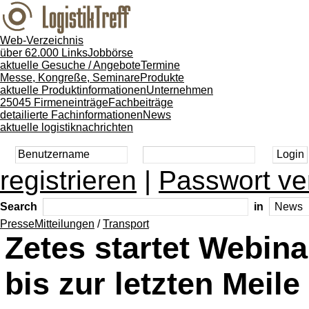
Web-Verzeichnis
über 62.000 Links
Jobbörse
aktuelle Gesuche / Angebote
Termine
Messe, Kongreße, Seminare
Produkte
aktuelle Produktinformationen
Unternehmen
25045 Firmeneinträge
Fachbeiträge
detailierte Fachinformationen
News
aktuelle logistiknachrichten
registrieren
|
Passwort ve
Search
in
PresseMitteilungen
/
Transport
Zetes startet Webina
bis zur letzten Meile