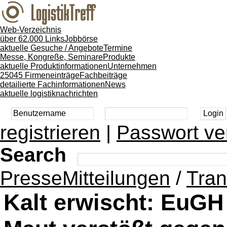
Web-Verzeichnis
über 62.000 Links
Jobbörse
aktuelle Gesuche / Angebote
Termine
Messe, Kongreße, Seminare
Produkte
aktuelle Produktinformationen
Unternehmen
25045 Firmeneinträge
Fachbeiträge
detailierte Fachinformationen
News
aktuelle logistiknachrichten
registrieren
|
Passwort ve
Search
PresseMitteilungen
/
Tran
Kalt erwischt: EuGH