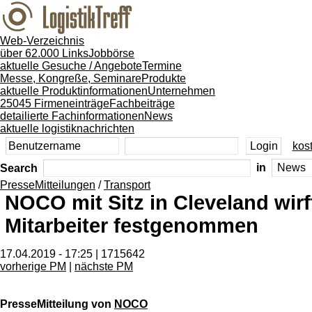
Web-Verzeichnis
über 62.000 Links
Jobbörse
aktuelle Gesuche / Angebote
Termine
Messe, Kongreße, Seminare
Produkte
aktuelle Produktinformationen
Unternehmen
25045 Firmeneinträge
Fachbeiträge
detailierte Fachinformationen
News
aktuelle logistiknachrichten
kost
Search
in
PresseMitteilungen
/
Transport
NOCO mit Sitz in Cleveland wir
Mitarbeiter festgenommen
17.04.2019 - 17:25 | 1715642
vorherige PM
|
nächste PM
PresseMitteilung von
NOCO