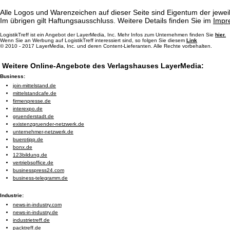
Alle Logos und Warenzeichen auf dieser Seite sind Eigentum der jeweil
Im übrigen gilt Haftungsausschluss. Weitere Details finden Sie im
Impr
LogistikTreff ist ein Angebot der LayerMedia, Inc. Mehr Infos zum Unternehmen finden Sie
hier.
Wenn Sie an Werbung auf LogistikTreff interessiert sind, so folgen Sie diesem
Link
© 2010 - 2017 LayerMedia, Inc. und deren Content-Lieferanten. Alle Rechte vorbehalten.
Weitere Online-Angebote des Verlagshauses LayerMedia:
Business:
join-mittelstand.de
mittelstandcafe.de
firmenpresse.de
interexpo.de
gruenderstadt.de
existenzgruender-netzwerk.de
unternehmer-netzwerk.de
buerotipp.de
bonx.de
123bildung.de
vertriebsoffice.de
businesspress24.com
business-telegramm.de
Industrie:
news-in-industry.com
news-in-industry.de
industrietreff.de
packtreff.de