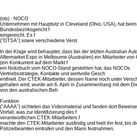
(ots) - NOCO
Unternehmen mit Hauptsitz in Cleveland (Ohio, USA), hat beim
Bundesbezirksgericht f
eingereicht. Es f
("DTSA") sowie verschiedene Verst
In der Klage wird behauptet, dass bei der letzten Australian Aut
Aftermarket Expo in Melbourne (Australien) ein Mitarbeiter vo
(ein Konkurrent auf dem Markt f
ein Notizbuch vom NOCO-Stand gestohlen hat, das NOCOs
Vertriebsstrategie, Kontakte und wertvolle Gesch
enthielt. Der CTEK-Mitarbeiter, dessen Name noch unter Versc
gehalten wird, wurde am 6. April in Zusammenhang mit dem Di
von den australischen Beh
Funktion
("AAAA") sichteten das Videomaterial und fanden dort Beweise
Vorfall, was zur Identifizierung des f
verantwortlichen CTEK-Mitarbeiters f
machte den CTEK-Mitarbeiter ausfindig und hielt ihn fest, bis di
Polizeibeamten eintrafen und den Mann festnahmen.