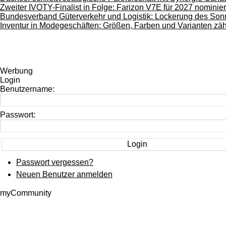
Zweiter IVOTY-Finalist in Folge: Farizon V7E für 2027 nominier
Bundesverband Güterverkehr und Logistik: Lockerung des Sonn-
Inventur in Modegeschäften: Größen, Farben und Varianten zä
Werbung
Login
Benutzername:
Passwort:
Passwort vergessen?
Neuen Benutzer anmelden
myCommunity