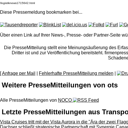
Diese Pressemeldung bookmarken bei
...
Über einen Link auf Ihrer News-, Presse- oder Partner-Seite wü
Die PresseMitteilung stellt eine Meinungsäußerung des Erfasse
Dritter ist und zur Veröffentlichung bereitsteht. firmenpr
Schadener
[
Anfrage per Mail
|
Fehlerhafte PresseMitteilung melden
|
Weitere PresseMitteilungen von ots
Alle PresseMitteilungen von
NOCO
Letzte PresseMitteilungen aus Transpo
Vista Cruises tritt mit der Vista Aurora in die "Ära der zwei Flagg
Dachser schließt strategische Partnerschaft mit Synergie Cana