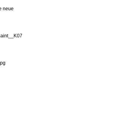
ne neue
laint__K07
jpg