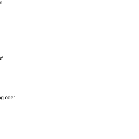
rn
uf
g oder