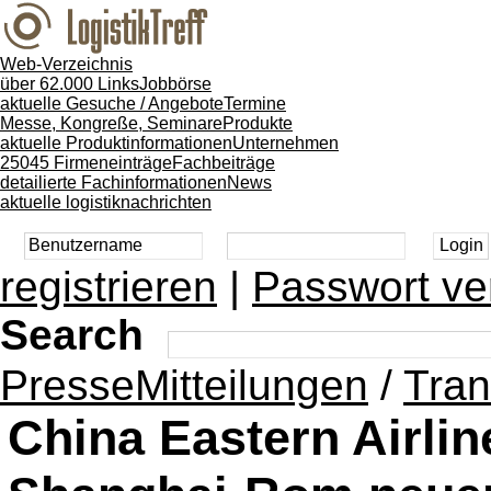
Web-Verzeichnis
über 62.000 Links
Jobbörse
aktuelle Gesuche / Angebote
Termine
Messe, Kongreße, Seminare
Produkte
aktuelle Produktinformationen
Unternehmen
25045 Firmeneinträge
Fachbeiträge
detailierte Fachinformationen
News
aktuelle logistiknachrichten
registrieren
|
Passwort ve
Search
PresseMitteilungen
/
Tran
China Eastern Airlin