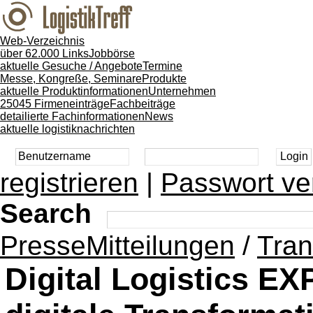
Web-Verzeichnis
über 62.000 Links
Jobbörse
aktuelle Gesuche / Angebote
Termine
Messe, Kongreße, Seminare
Produkte
aktuelle Produktinformationen
Unternehmen
25045 Firmeneinträge
Fachbeiträge
detailierte Fachinformationen
News
aktuelle logistiknachrichten
registrieren
|
Passwort ve
Search
PresseMitteilungen
/
Tran
Digital Logistics E