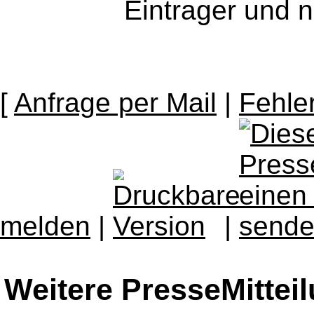
Eintrager und n
[
Anfrage per Mail
|
Fehle
melden
|
|
Weitere PresseMittei